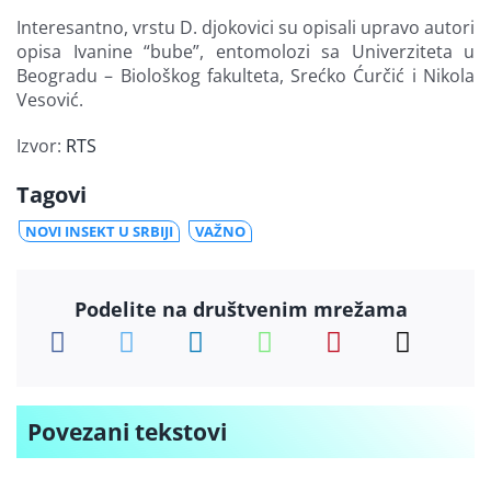
Interesantno, vrstu D. djokovici su opisali upravo autori
opisa Ivanine “bube”, entomolozi sa Univerziteta u
Beogradu – Biološkog fakulteta, Srećko Ćurčić i Nikola
Vesović.
Izvor:
RTS
Tagovi
NOVI INSEKT U SRBIJI
VAŽNO
Podelite na društvenim mrežama
Povezani tekstovi