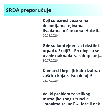
SRDA preporučuje
Koji su uzroci požara na
deponijama, njivama,
livadama, u šumama: Hoće li
neko konačno biti kažnjen
06.08.2026.
Gde su kontejneri za tekstilni
otpad u Srbiji? – Predlog da se
uvede naknada za sakupljanje i
reciklažu i svrstavanje u
30.07.2026.
posebne tokove otpada
Komarci i krpelji: kako izabrati
zaštitu koja zaista deluje?
23.07.2026.
Veliki problem za velikog
mrmoljka zbog situacije
“pravimo se ludi” – Hoće li neko