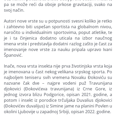
pa se može reći da oboje prkose gravitaciji, svako na
svoj način.
Autori nove vrste su u potpunosti svesni koliko je retko
i zahtevno biti uspešan sportista na globalnom nivou,
naročito u individualnim sportovima, poput atletike, te
je i ta činjenica dodatno uticala na izbor naučnog
imena vrste i predstavlja dodatni razlog zašto je čast za
imenovanje nove vrste za nauku pripala upravo Ivani
Španović.
Inače, nova vrsta insekta nije prva životinjska vrsta koja
je imenovana u čast nekog velikana srpskog sporta. Po
najboljem teniseru svih vremena Novaku Đokoviću su
nazvane čak dve – najpre vodeni puž Travunijana
djokovici (Đokovićeva travunijana) iz Crne Gore, iz
jednog izvora blizu Podgorice, opisan 2021. godine, a
potom i insekt iz porodice trčuljaka Duvalius djokovici
(Đokovićev duvalijus) iz Simine jame na planini Povlen u
okolini Ljubovije u zapadnoj Srbiji, opisan 2022. godine.