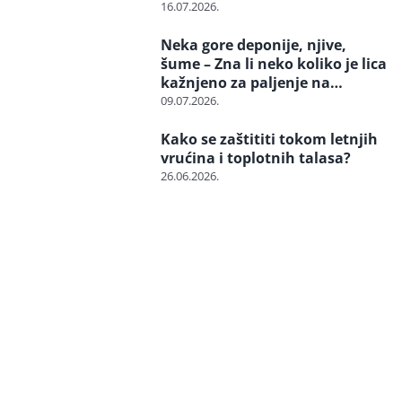
reagovati i spasiti strogo
16.07.2026.
zaštićenu vrstu?
Neka gore deponije, njive,
šume – Zna li neko koliko je lica
kažnjeno za paljenje na
otvorenom
09.07.2026.
Kako se zaštititi tokom letnjih
vrućina i toplotnih talasa?
26.06.2026.