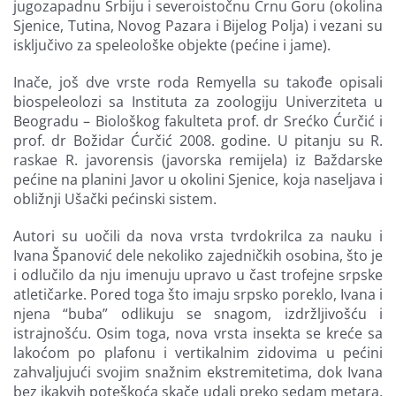
jugozapadnu Srbiju i severoistočnu Crnu Goru (okolina
Sjenice, Tutina, Novog Pazara i Bijelog Polja) i vezani su
isključivo za speleološke objekte (pećine i jame).
Inače, još dve vrste roda Remyella su takođe opisali
biospeleolozi sa Instituta za zoologiju Univerziteta u
Beogradu – Biološkog fakulteta prof. dr Srećko Ćurčić i
prof. dr Božidar Ćurčić 2008. godine. U pitanju su R.
raskae R. javorensis (javorska remijela) iz Baždarske
pećine na planini Javor u okolini Sjenice, koja naseljava i
obližnji Ušački pećinski sistem.
Autori su uočili da nova vrsta tvrdokrilca za nauku i
Ivana Španović dele nekoliko zajedničkih osobina, što je
i odlučilo da nju imenuju upravo u čast trofejne srpske
atletičarke. Pored toga što imaju srpsko poreklo, Ivana i
njena “buba” odlikuju se snagom, izdržljivošću i
istrajnošću. Osim toga, nova vrsta insekta se kreće sa
lakoćom po plafonu i vertikalnim zidovima u pećini
zahvaljujući svojim snažnim ekstremitetima, dok Ivana
bez ikakvih poteškoća skače udalj preko sedam metara,