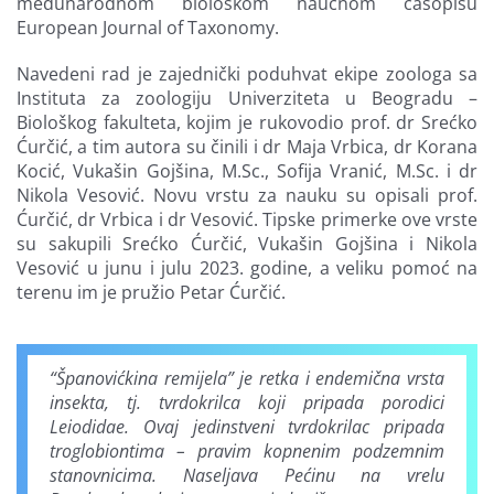
međunarodnom biološkom naučnom časopisu
European Journal of Taxonomy.
Navedeni rad je zajednički poduhvat ekipe zoologa sa
Instituta za zoologiju Univerziteta u Beogradu –
Biološkog fakulteta, kojim je rukovodio prof. dr Srećko
Ćurčić, a tim autora su činili i dr Maja Vrbica, dr Korana
Kocić, Vukašin Gojšina, M.Sc., Sofija Vranić, M.Sc. i dr
Nikola Vesović. Novu vrstu za nauku su opisali prof.
Ćurčić, dr Vrbica i dr Vesović. Tipske primerke ove vrste
su sakupili Srećko Ćurčić, Vukašin Gojšina i Nikola
Vesović u junu i julu 2023. godine, a veliku pomoć na
terenu im je pružio Petar Ćurčić.
“Španovićkina remijela” je retka i endemična vrsta
insekta, tj. tvrdokrilca koji pripada porodici
Leiodidae. Ovaj jedinstveni tvrdokrilac pripada
troglobiontima – pravim kopnenim podzemnim
stanovnicima. Naseljava Pećinu na vrelu