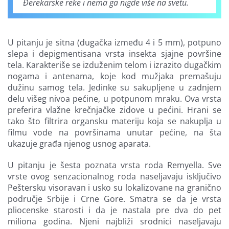
Đerekarske reke i nema ga nigde više na svetu.
U pitanju je sitna (dugačka između 4 i 5 mm), potpuno
slepa i depigmentisana vrsta insekta sjajne površine
tela. Karakteriše se izduženim telom i izrazito dugačkim
nogama i antenama, koje kod mužjaka premašuju
dužinu samog tela. Jedinke su sakupljene u zadnjem
delu višeg nivoa pećine, u potpunom mraku. Ova vrsta
preferira vlažne krečnjačke zidove u pećini. Hrani se
tako što filtrira organsku materiju koja se nakuplja u
filmu vode na površinama unutar pećine, na šta
ukazuje građa njenog usnog aparata.
U pitanju je šesta poznata vrsta roda Remyella. Sve
vrste ovog senzacionalnog roda naseljavaju isključivo
Peštersku visoravan i usko su lokalizovane na granično
područje Srbije i Crne Gore. Smatra se da je vrsta
pliocenske starosti i da je nastala pre dva do pet
miliona godina. Njeni najbliži srodnici naseljavaju