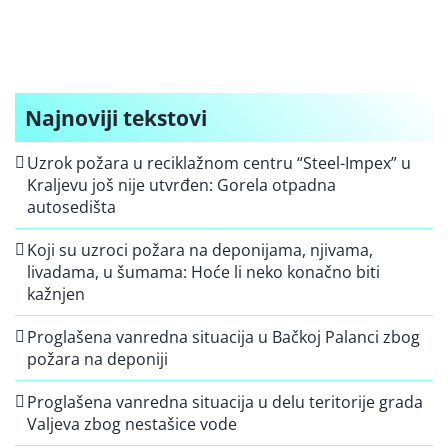
Najnoviji tekstovi
Uzrok požara u reciklažnom centru “Steel-Impex” u
Kraljevu još nije utvrđen: Gorela otpadna
autosedišta
Koji su uzroci požara na deponijama, njivama,
livadama, u šumama: Hoće li neko konačno biti
kažnjen
Proglašena vanredna situacija u Bačkoj Palanci zbog
požara na deponiji
Proglašena vanredna situacija u delu teritorije grada
Valjeva zbog nestašice vode