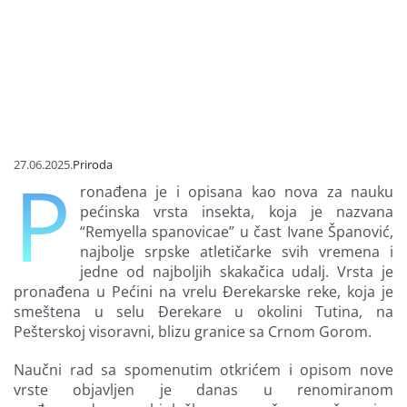
Finansiran
O nama
27.06.2025.
Priroda
P
ronađena je i opisana kao nova za nauku
pećinska vrsta insekta, koja je nazvana
“Remyella spanovicae” u čast Ivane Španović,
najbolje srpske atletičarke svih vremena i
jedne od najboljih skakačica udalj. Vrsta je
pronađena u Pećini na vrelu Đerekarske reke, koja je
smeštena u selu Đerekare u okolini Tutina, na
Pešterskoj visoravni, blizu granice sa Crnom Gorom.
Naučni rad sa spomenutim otkrićem i opisom nove
vrste objavljen je danas u renomiranom