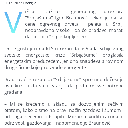
20.05.2022.
Energija
V
Finansiranje
ršilac dužnosti generalnog direktora
“Srbijašuma” Igor Braunović rekao je da su
cene ogrevnog drveta i peleta u Srbiji
O nama
neopravdano visoke i da će prodavci morati
da “prikoče” s poskupljenjem.
On je gostujući na RTS-u rekao da je Vlada Srbije zbog
svetske energetske krize “Srbijašume” proglasila
energetskim preduzećem, jer ono snabdeva sirovinom
druge firme koje proizvode energente.
Braunović je rekao da “Srbijašume” spremno dočekuju
ovu krizu i da su u stanju da podmire sve potrebe
građana.
– Mi se krećemo u skladu sa dozvoljenim sečivim
etatom, kako bismo na pravi način gazdovali šumom i
od toga nećemo odstupiti. Moramo voditi računa o
održivosti gazdovanja – napomenuo je Braunović.