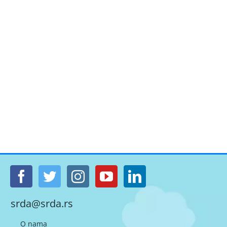
srda@srda.rs
O nama