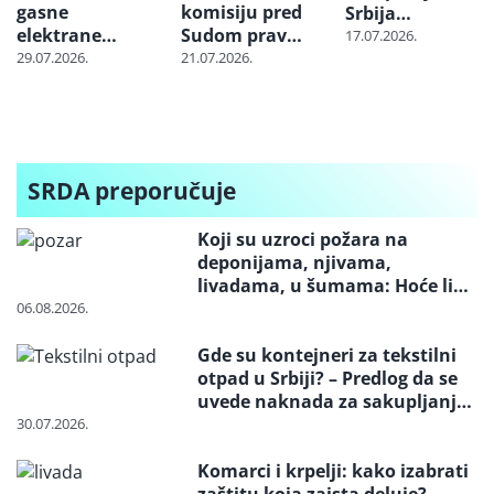
gasne
komisiju pred
Srbija
elektrane
Sudom pravde
nabavlja
17.07.2026.
“Banatsko
EU zbog
milione tona
29.07.2026.
21.07.2026.
Miloševo” i
projekta
uglja iz
“Srpska Crnja”
„Jadar“
Indonezije:
Cena skoči i tri
puta dok
stigne do
SRDA preporučuje
Balkana
Koji su uzroci požara na
deponijama, njivama,
livadama, u šumama: Hoće li
neko konačno biti kažnjen
06.08.2026.
Gde su kontejneri za tekstilni
otpad u Srbiji? – Predlog da se
uvede naknada za sakupljanje i
reciklažu i svrstavanje u
30.07.2026.
posebne tokove otpada
Komarci i krpelji: kako izabrati
zaštitu koja zaista deluje?