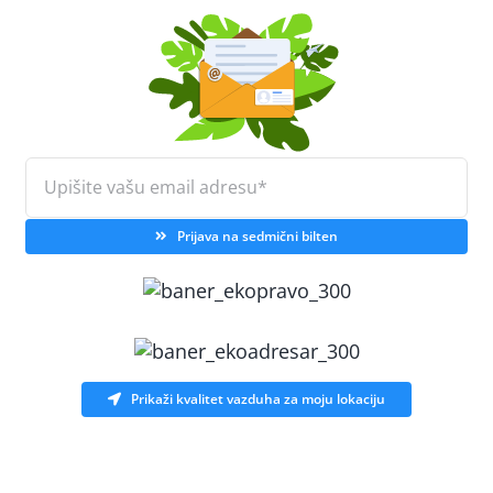
Prijava na sedmični bilten
Prikaži kvalitet vazduha za moju lokaciju