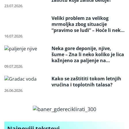
23.07.2026.
Veliki problem za velikog
mrmoljka zbog situacije
“pravimo se ludi” – Hoće li neko
reagovati i spasiti strogo
16.07.2026.
zaštićenu vrstu?
Neka gore deponije, njive,
šume – Zna li neko koliko je lica
kažnjeno za paljenje na
otvorenom
09.07.2026.
Kako se zaštititi tokom letnjih
vrućina i toplotnih talasa?
26.06.2026.
Najnoviji tekstovi