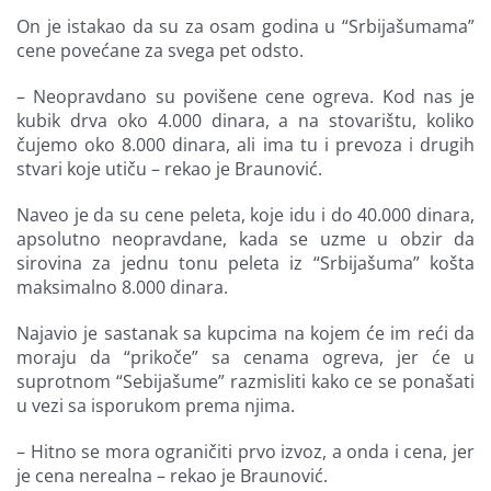
On je istakao da su za osam godina u “Srbijašumama”
cene povećane za svega pet odsto.
– Neopravdano su povišene cene ogreva. Kod nas je
kubik drva oko 4.000 dinara, a na stovarištu, koliko
čujemo oko 8.000 dinara, ali ima tu i prevoza i drugih
stvari koje utiču – rekao je Braunović.
Naveo je da su cene peleta, koje idu i do 40.000 dinara,
apsolutno neopravdane, kada se uzme u obzir da
sirovina za jednu tonu peleta iz “Srbijašuma” košta
maksimalno 8.000 dinara.
Najavio je sastanak sa kupcima na kojem će im reći da
moraju da “prikoče” sa cenama ogreva, jer će u
suprotnom “Sebijašume” razmisliti kako ce se ponašati
u vezi sa isporukom prema njima.
– Hitno se mora ograničiti prvo izvoz, a onda i cena, jer
je cena nerealna – rekao je Braunović.