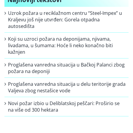
Uzrok požara u reciklažnom centru “Steel-Impex” u
Kraljevu još nije utvrđen: Gorela otpadna
autosedišta
Koji su uzroci požara na deponijama, njivama,
livadama, u šumama: Hoće li neko konačno biti
kažnjen
Proglašena vanredna situacija u Bačkoj Palanci zbog
požara na deponiji
Proglašena vanredna situacija u delu teritorije grada
Valjeva zbog nestašice vode
Novi požar izbio u Deliblatskoj peščari: Proširio se
na više od 300 hektara