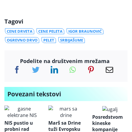
Tagovi
CENE DRVETA
CENE PELETA
IGOR BRAUNOVIĆ
OGREVNO DRVO
PELET
SRBIJAŠUME
Podelite na društvenim mrežama
Povezani tekstovi
Posredstvom
NIS pustio u
Marš sa Drine
kineske
probni rad
tuži Evropsku
kompanije