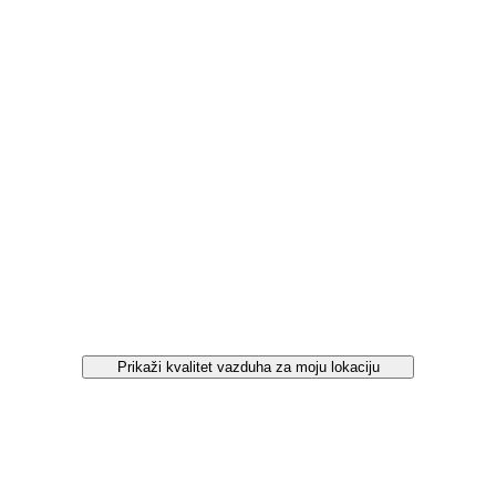
Prikaži kvalitet vazduha za moju lokaciju