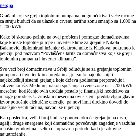
nergija
Građani koji se greju toplotnim pumpama mogu očekivati veće račune
za struju budući da se ulazak u crvenu tarifnu zonu smanjio sa 1.600 n
1.200 kWh.
Kako bi skrenuo pažnju na ovaj problem i pomogao domaćinstvima
koje koriste toplotne pumpe i inverter klime za grejanje Nikola
Balanović, diplomirani inženjer elektrotehnike iz Kladova, pokrenuo je
peticiju pod nazivom “Povlašćena tarifa za domaćinstva koja se greju
toplotnim pumpama i inverter klimama”.
Sve veći broj domaćinstava u Srbiji odlučuje se za grejanje toplotnim
pumpama i inverter klima uređajima, jer su to najefikasniji i
najekološkiji sistemi grejanja koje država godinama preporučuje i
subvencioniše. Međutim, nakon spuštanja crvene zone na 1.200 kWh
mesečno, korišćenje ovih uređaja postalo je finansijski neodrživo za
mnoge porodice. U zimskim mesecima ovi sistemi predstavljaju glavni
izvor potrošnje električne energije, pa novi limit direktno dovodi do
značajno većih računa, navodi se u peticiji.
Kao posledica, veliki broj ljudi se ponovo okreće grejanju na drvo,
ugalj i druge energente koji dramatično povećavaju zagađenje vazduha
u našim gradovima i selima – upravo u periodu kada je zdravlje
najugroženije.