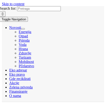
Skip to content
Search for:
Toggle Navigation
Novosti
Energija
Otpad
Priroda
Voda
Hrana
Zdravlje
Turizam
Mobilnost
Pčelarstvo
Eko adresar
Eko pravo
Gde reciklirati
Akcije
Zelena privreda
Finansiranje
O nama