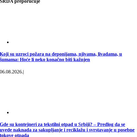
SRDA preporučuje
Koji su uzroci požara na deponijama, njivama, livadama, u
šumama: Hoće li neko konačno biti kažnjen
06.08.2026.
|
Gde su kontejneri za tekstilni otpad u Srbiji? – Predlog da se
uvede naknada za sakupljanje i reciklažu i svrstavanje u posebne
tokove otpada