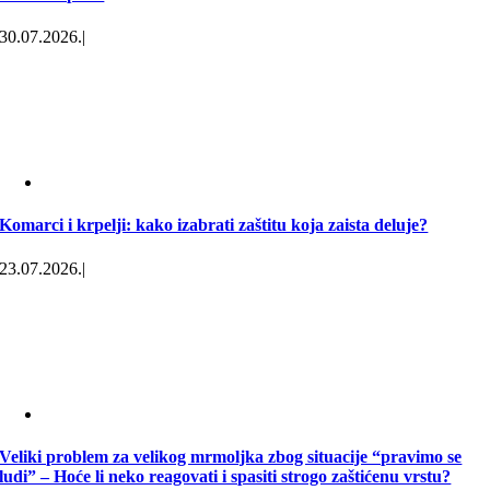
30.07.2026.
|
Komarci i krpelji: kako izabrati zaštitu koja zaista deluje?
23.07.2026.
|
Veliki problem za velikog mrmoljka zbog situacije “pravimo se
ludi” – Hoće li neko reagovati i spasiti strogo zaštićenu vrstu?