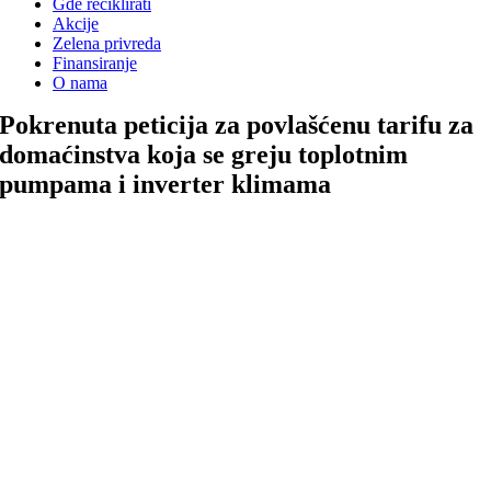
Gde reciklirati
Akcije
Zelena privreda
Finansiranje
O nama
Pokrenuta peticija za povlašćenu tarifu za
domaćinstva koja se greju toplotnim
pumpama i inverter klimama