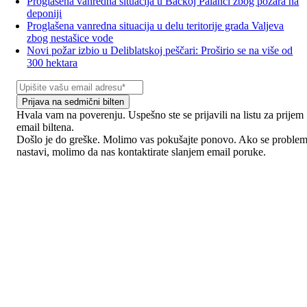
Proglašena vanredna situacija u Bačkoj Palanci zbog požara na
deponiji
Proglašena vanredna situacija u delu teritorije grada Valjeva
zbog nestašice vode
Novi požar izbio u Deliblatskoj peščari: Proširio se na više od
300 hektara
Prijava na sedmični bilten
Hvala vam na poverenju. Uspešno ste se prijavili na listu za prijem
email biltena.
Došlo je do greške. Molimo vas pokušajte ponovo. Ako se proble
nastavi, molimo da nas kontaktirate slanjem email poruke.