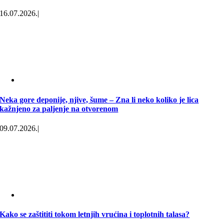
16.07.2026.
|
Neka gore deponije, njive, šume – Zna li neko koliko je lica
kažnjeno za paljenje na otvorenom
09.07.2026.
|
Kako se zaštititi tokom letnjih vrućina i toplotnih talasa?