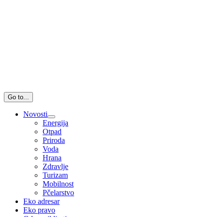
Go to...
Novosti
Energija
Otpad
Priroda
Voda
Hrana
Zdravlje
Turizam
Mobilnost
Pčelarstvo
Eko adresar
Eko pravo