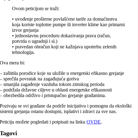
Ovom peticijom se traži:
• uvođenje proširene povlašćene tarife za domaćinstva
koja koriste toplotne pumpe ili inverter klime kao primarni
izvor grejanja
• jednostavnu proceduru dokazivanja prava (račun,
potvrda o ugradnji i sl.)
• pravedan obračun koji ne kažnjava upotrebu zelenih
tehnologija.
Ova mera bi:
– zaštitila porodice koje su uložile u energetski efikasno grejanje
– sprečila povratak na zagađujuća goriva
– smanjila zagađenje vazduha tokom zimskog perioda
– podržala državne ciljeve u oblasti energetske efikasnosti
– obezbedila održivo i pristupačno grejanje građanima.
Pozivaju se svi građane da podrže inicijativu i pomognu da ekološki
sistemi grejanja ostanu dostupni, isplativi i zdravi za sve nas.
Peticiju možete pogledati i potpisati na linku
OVDE
.
Tagovi