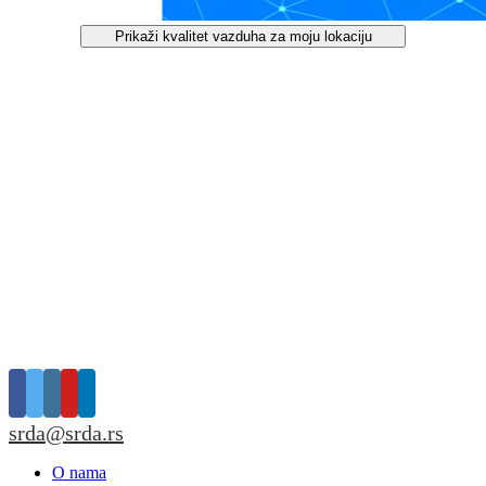
Prikaži kvalitet vazduha za moju lokaciju
srda@srda.rs
O nama