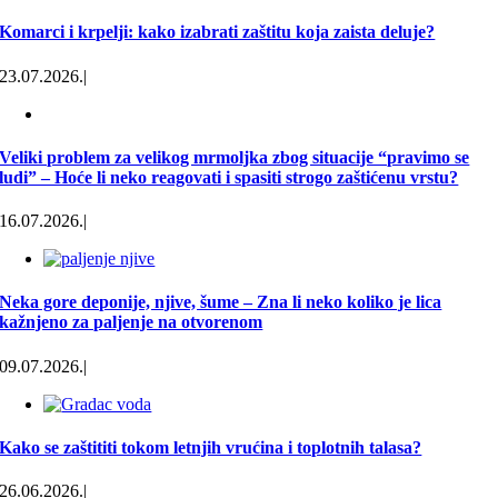
Komarci i krpelji: kako izabrati zaštitu koja zaista deluje?
23.07.2026.
|
Veliki problem za velikog mrmoljka zbog situacije “pravimo se
ludi” – Hoće li neko reagovati i spasiti strogo zaštićenu vrstu?
16.07.2026.
|
Neka gore deponije, njive, šume – Zna li neko koliko je lica
kažnjeno za paljenje na otvorenom
09.07.2026.
|
Kako se zaštititi tokom letnjih vrućina i toplotnih talasa?
26.06.2026.
|