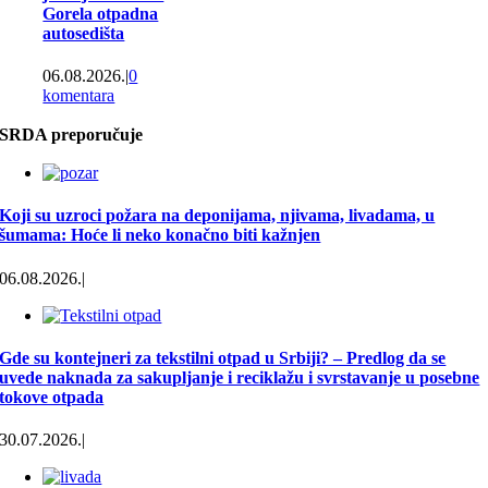
Gorela otpadna
autosedišta
06.08.2026.
|
0
komentara
SRDA preporučuje
Proglašena
vanredna situacija
u Bačkoj Palanci
Koji su uzroci požara na deponijama, njivama, livadama, u
zbog požara na
šumama: Hoće li neko konačno biti kažnjen
deponiji
06.08.2026.
|
06.08.2026.
|
0
komentara
Gde su kontejneri za tekstilni otpad u Srbiji? – Predlog da se
Ponovo gori
uvede naknada za sakupljanje i reciklažu i svrstavanje u posebne
deponija u Bačkoj
tokove otpada
Palanci
30.07.2026.
|
05.08.2026.
|
0
komentara