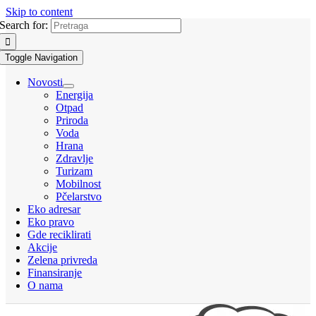
Skip to content
Search for:
Toggle Navigation
Novosti
Energija
Otpad
Priroda
Voda
Hrana
Zdravlje
Turizam
Mobilnost
Pčelarstvo
Eko adresar
Eko pravo
Gde reciklirati
Akcije
Zelena privreda
Finansiranje
O nama