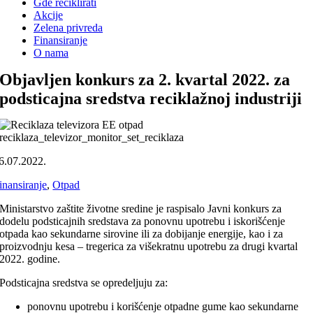
Gde reciklirati
Akcije
Zelena privreda
Finansiranje
O nama
Objavljen konkurs za 2. kvartal 2022. za
podsticajna sredstva reciklažnoj industriji
reciklaza_televizor_monitor_set_reciklaza
6.07.2022.
inansiranje
,
Otpad
Ministarstvo zaštite životne sredine je raspisalo Javni konkurs za
dodelu podsticajnih sredstava za ponovnu upotrebu i iskorišćenje
otpada kao sekundarne sirovine ili za dobijanje energije, kao i za
proizvodnju kesa – tregerica za višekratnu upotrebu za drugi kvartal
2022. godine.
Podsticajna sredstva se opredeljuju za:
ponovnu upotrebu i korišćenje otpadne gume kao sekundarne