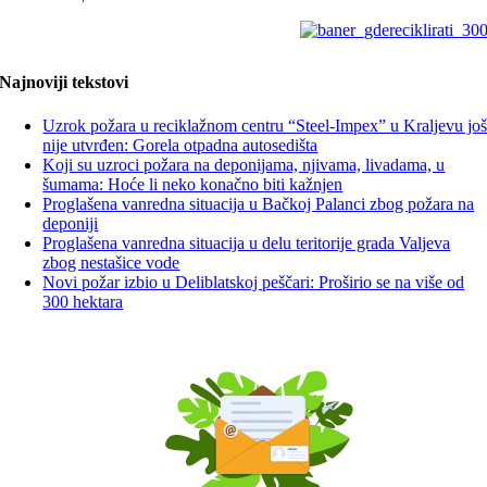
Najnoviji tekstovi
Uzrok požara u reciklažnom centru “Steel-Impex” u Kraljevu jo
nije utvrđen: Gorela otpadna autosedišta
Koji su uzroci požara na deponijama, njivama, livadama, u
šumama: Hoće li neko konačno biti kažnjen
Proglašena vanredna situacija u Bačkoj Palanci zbog požara na
deponiji
Proglašena vanredna situacija u delu teritorije grada Valjeva
zbog nestašice vode
Novi požar izbio u Deliblatskoj peščari: Proširio se na više od
300 hektara