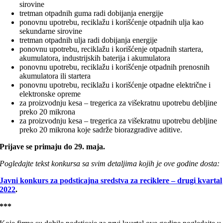
sirovine
tretman otpadnih guma radi dobijanja energije
ponovnu upotrebu, reciklažu i korišćenje otpadnih ulja kao
sekundarne sirovine
tretman otpadnih ulja radi dobijanja energije
ponovnu upotrebu, reciklažu i korišćenje otpadnih startera,
akumulatora, industrijskih baterija i akumulatora
ponovnu upotrebu, reciklažu i korišćenje otpadnih prenosnih
akumulatora ili startera
ponovnu upotrebu, reciklažu i korišćenje otpadne električne i
elektronske opreme
za proizvodnju kesa – tregerica za višekratnu upotrebu debljine
preko 20 mikrona
za proizvodnju kesa – tregerica za višekratnu upotrebu debljine
preko 20 mikrona koje sadrže biorazgradive aditive.
Prijave se primaju do 29. maja.
Pogledajte tekst konkursa sa svim detaljima kojih je ove godine dosta:
Javni konkurs za podsticajna sredstva za reciklere – drugi kvartal
2022
.
***