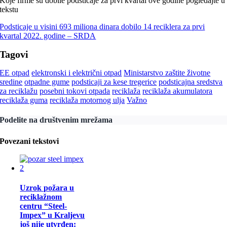
Koje firme su dobile podsticaje za prvi kvartal ove godine pogledajte u
tekstu
Podsticaje u visini 693 miliona dinara dobilo 14 reciklera za prvi
kvartal 2022. godine – SRDA
Tagovi
EE otpad
elektronski i električni otpad
Ministarstvo zaštite životne
sredine
otpadne gume
podsticaji za kese tregerice
podsticajna sredstva
za reciklažu
posebni tokovi otpada
reciklaža
reciklaža akumulatora
reciklaža guma
reciklaža motornog ulja
Važno
Podelite na društvenim mrežama
Povezani tekstovi
Uzrok požara u
reciklažnom
centru “Steel-
Impex” u Kraljevu
još nije utvrđen: