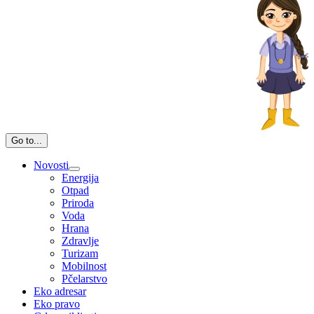
Go to...
Novosti
Energija
Otpad
Priroda
Voda
Hrana
Zdravlje
Turizam
Mobilnost
Pčelarstvo
Eko adresar
Eko pravo