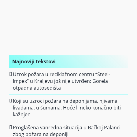
Najnoviji tekstovi
Uzrok požara u reciklažnom centru “Steel-
Impex” u Kraljevu još nije utvrđen: Gorela
otpadna autosedišta
Koji su uzroci požara na deponijama, njivama,
livadama, u šumama: Hoće li neko konačno biti
kažnjen
Proglašena vanredna situacija u Bačkoj Palanci
zbog požara na deponiji