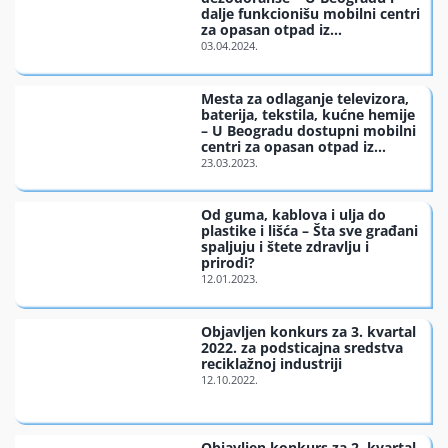
dalje funkcionišu mobilni centri
Finansiran
za opasan otpad iz
domaćinstva
O nama
Mesta za odlaganje televizora,
baterija, tekstila, kućne hemije
– U Beogradu dostupni mobilni
centri za opasan otpad iz
domaćinstva
Od guma, kablova i ulja do
plastike i lišća – Šta sve građani
spaljuju i štete zdravlju i
prirodi?
Objavljen konkurs za 3. kvartal
2022. za podsticajna sredstva
reciklažnoj industriji
Objavljen konkurs za 2. kvartal