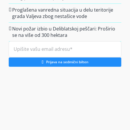
Proglašena vanredna situacija u delu teritorije
grada Valjeva zbog nestašice vode
Novi požar izbio u Deliblatskoj peščari: Proširio
se na više od 300 hektara
Prijava na sedmični bilten