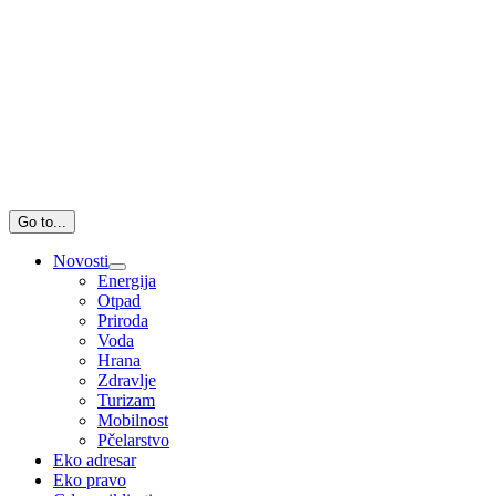
Go to...
Novosti
Energija
Otpad
Priroda
Voda
Hrana
Zdravlje
Turizam
Mobilnost
Pčelarstvo
Eko adresar
Eko pravo