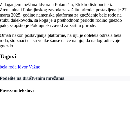
Zalaganjem meštana Idvora u Potamišju, Elektrodistribucije iz
Zrenjanina i Pokrajinskog zavoda za zaštitu prirode, postavljena je 27.
marta 2025. godine namenska platforma za gnežđenje bele rode na
stubu dalekovoda, sa koga je u prethodnom periodu rodino gnezdo
palo, saopštio je Pokrajinski zavod za zaštitu prirode.
Omah nakon postavljanja platforme, na nju je doletela odrasla bela
roda, što znači da su velike šanse da će na njoj da nadogradi svoje
gnezdo.
Tagovi
bela roda
Idvor
Važno
Podelite na društvenim mrežama
Povezani tekstovi