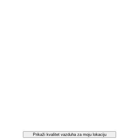
Prikaži kvalitet vazduha za moju lokaciju