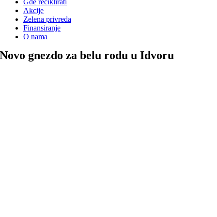
Gde reciklirati
Akcije
Zelena privreda
Finansiranje
O nama
Novo gnezdo za belu rodu u Idvoru