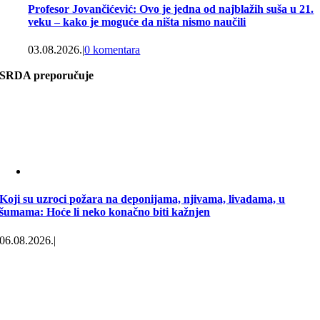
Profesor Jovančićević: Ovo je jedna od najblažih suša u 21.
veku – kako je moguće da ništa nismo naučili
03.08.2026.
|
0 komentara
SRDA preporučuje
Koji su uzroci požara na deponijama, njivama, livadama, u
šumama: Hoće li neko konačno biti kažnjen
06.08.2026.
|