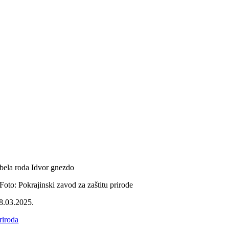
bela roda Idvor gnezdo
Foto: Pokrajinski zavod za zaštitu prirode
8.03.2025.
riroda