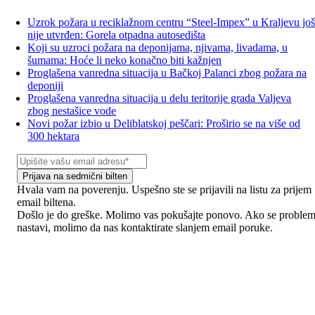
Uzrok požara u reciklažnom centru “Steel-Impex” u Kraljevu jo
nije utvrđen: Gorela otpadna autosedišta
Koji su uzroci požara na deponijama, njivama, livadama, u
šumama: Hoće li neko konačno biti kažnjen
Proglašena vanredna situacija u Bačkoj Palanci zbog požara na
deponiji
Proglašena vanredna situacija u delu teritorije grada Valjeva
zbog nestašice vode
Novi požar izbio u Deliblatskoj peščari: Proširio se na više od
300 hektara
Prijava na sedmični bilten
Hvala vam na poverenju. Uspešno ste se prijavili na listu za prijem
email biltena.
Došlo je do greške. Molimo vas pokušajte ponovo. Ako se proble
nastavi, molimo da nas kontaktirate slanjem email poruke.