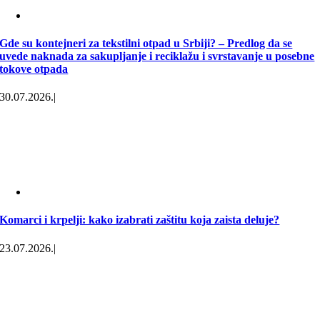
Gde su kontejneri za tekstilni otpad u Srbiji? – Predlog da se
uvede naknada za sakupljanje i reciklažu i svrstavanje u posebne
tokove otpada
30.07.2026.
|
Komarci i krpelji: kako izabrati zaštitu koja zaista deluje?
23.07.2026.
|