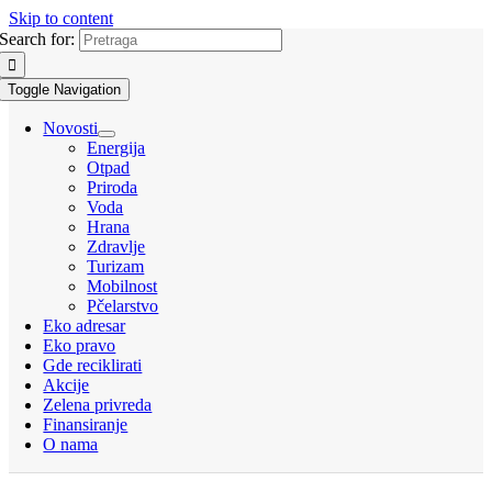
Skip to content
Search for:
Toggle Navigation
Novosti
Energija
Otpad
Priroda
Voda
Hrana
Zdravlje
Turizam
Mobilnost
Pčelarstvo
Eko adresar
Eko pravo
Gde reciklirati
Akcije
Zelena privreda
Finansiranje
O nama