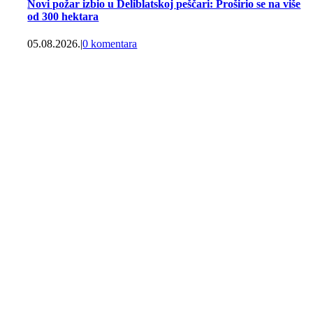
Novi požar izbio u Deliblatskoj peščari: Proširio se na više
od 300 hektara
05.08.2026.
|
0 komentara