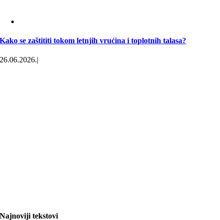
Kako se zaštititi tokom letnjih vrućina i toplotnih talasa?
26.06.2026.
|
Najnoviji tekstovi