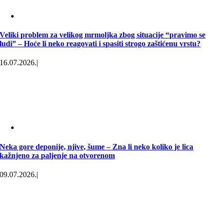
Veliki problem za velikog mrmoljka zbog situacije “pravimo se
ludi” – Hoće li neko reagovati i spasiti strogo zaštićenu vrstu?
16.07.2026.
|
Neka gore deponije, njive, šume – Zna li neko koliko je lica
kažnjeno za paljenje na otvorenom
09.07.2026.
|