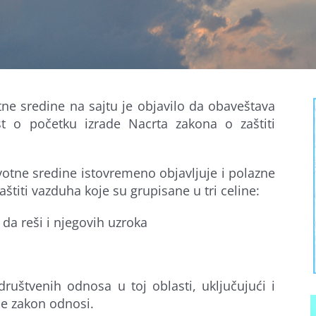
otne sredine na sajtu je objavilo da obaveštava
st o početku izrade Nacrta zakona o zaštiti
životne sredine istovremeno objavljuje i polazne
štiti vazduha koje su grupisane u tri celine:
 da reši i njegovih uzroka
ruštvenih odnosa u toj oblasti, uključujući i
se zakon odnosi.