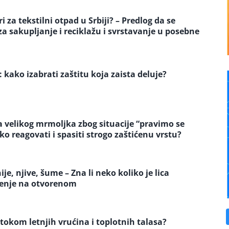
 za tekstilni otpad u Srbiji? – Predlog da se
 sakupljanje i reciklažu i svrstavanje u posebne
: kako izabrati zaštitu koja zaista deluje?
a velikog mrmoljka zbog situacije “pravimo se
eko reagovati i spasiti strogo zaštićenu vrstu?
e, njive, šume – Zna li neko koliko je lica
jenje na otvorenom
 tokom letnjih vrućina i toplotnih talasa?