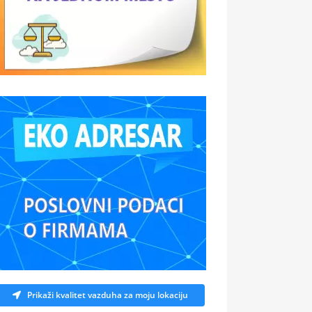
Prikaži kvalitet vazduha za moju lokaciju