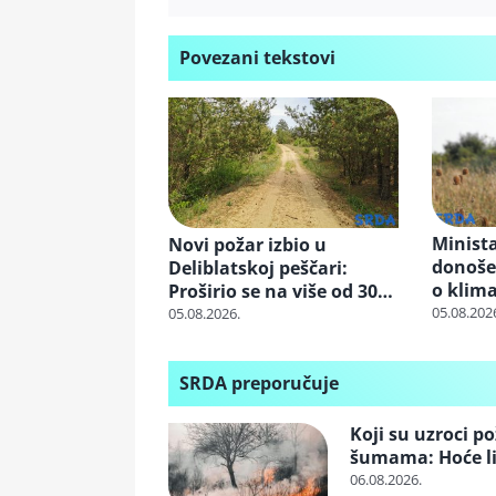
Povezani tekstovi
Minista
Novi požar izbio u
donoše
Deliblatskoj peščari:
o klim
Proširio se na više od 300
prome
hektara
05.08.202
05.08.2026.
SRDA preporučuje
Koji su uzroci p
šumama: Hoće li
06.08.2026.