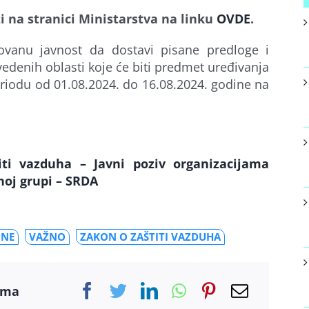
 na stranici Ministarstva na linku
OVDE
.
sovanu javnost da dostavi pisane predloge i
vedenih oblasti koje će biti predmet uređivanja
odu od 01.08.2024. do 16.08.2024. godine na
ti vazduha – Javni poziv organizacijama
noj grupi – SRDA
INE
VAŽNO
ZAKON O ZAŠTITI VAZDUHA
ama