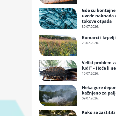
Gde su kontejneri
uvede naknada za
tokove otpada
30.07.2026.
Komarci i krpelji
23.07.2026.
Veliki problem z
ludi” – Hoće li n
16.07.2026.
Neka gore deponij
kažnjeno za pal
09.07.2026.
Kako se zaštititi