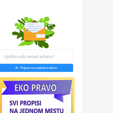
Prijava na sedmični bilten