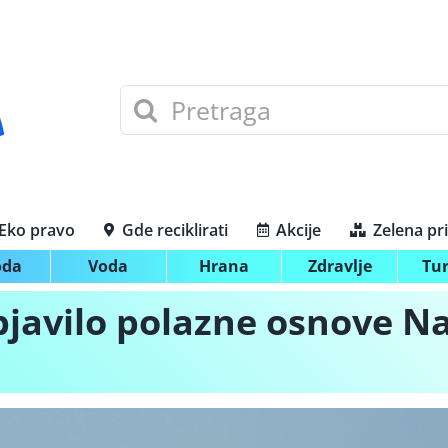
Search
for:
Eko pravo
Gde reciklirati
Akcije
Zelena pr
oda
Voda
Hrana
Zdravlje
Tu
bjavilo polazne osnove N
a