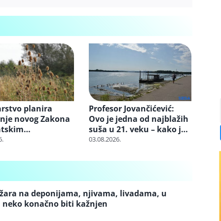
Profesor Jovančićević:
rstvo planira
Ovo je jedna od najblažih
nje novog Zakona
suša u 21. veku – kako je
atskim
moguće da ništa nismo
nama
03.08.2026.
6.
naučili
ožara na deponijama, njivama, livadama, u
 neko konačno biti kažnjen