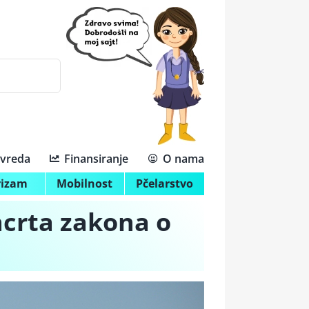
ivreda
Finansiranje
O nama
rizam
Mobilnost
Pčelarstvo
acrta zakona o