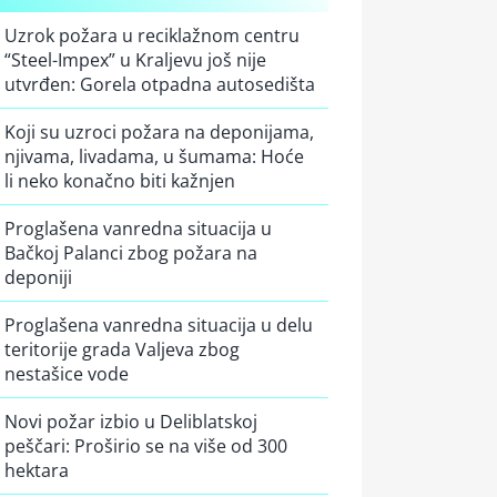
Uzrok požara u reciklažnom centru
“Steel-Impex” u Kraljevu još nije
utvrđen: Gorela otpadna autosedišta
Koji su uzroci požara na deponijama,
njivama, livadama, u šumama: Hoće
li neko konačno biti kažnjen
Proglašena vanredna situacija u
Bačkoj Palanci zbog požara na
deponiji
Proglašena vanredna situacija u delu
teritorije grada Valjeva zbog
nestašice vode
Novi požar izbio u Deliblatskoj
peščari: Proširio se na više od 300
hektara