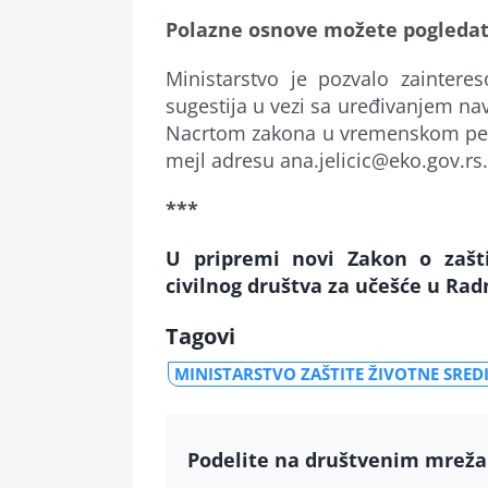
Polazne osnove možete pogledati
Ministarstvo je pozvalo zaintere
sugestija u vezi sa uređivanjem na
Nacrtom zakona u vremenskom peri
mejl adresu ana.jelicic@eko.gov.rs.
***
U pripremi novi Zakon o zašti
civilnog društva za učešće u Rad
Tagovi
MINISTARSTVO ZAŠTITE ŽIVOTNE SRED
Podelite na društvenim mrež