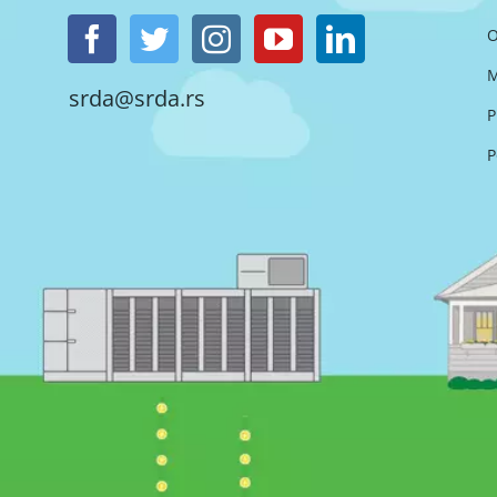
O
M
srda@srda.rs
P
P