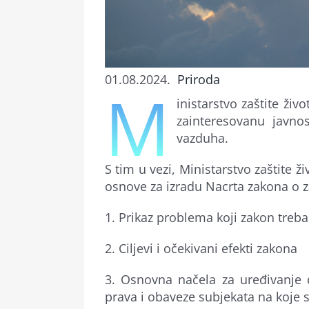
01.08.2024.
Priroda
M
inistarstvo zaštite živ
zainteresovanu javno
vazduha.
S tim u vezi, Ministarstvo zaštite 
osnove za izradu Nacrta zakona o za
1. Prikaz problema koji zakon treba
2. Ciljevi i očekivani efekti zakona
3. Osnovna načela za uređivanje d
prava i obaveze subjekata na koje 