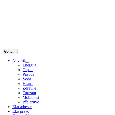
Go to...
Novosti
Energija
Otpad
Priroda
Voda
Hrana
Zdravlje
Turizam
Mobilnost
Pčelarstvo
Eko adresar
Eko pravo