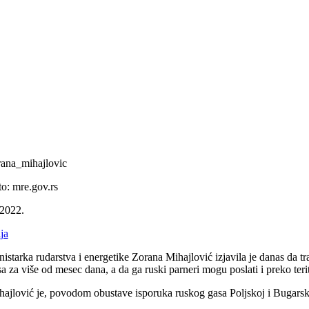
rana_mihajlovic
to: mre.gov.rs
.2022.
ja
nistarka rudarstva i energetike Zorana Mihajlović izjavila je danas da t
sa za više od mesec dana, a da ga ruski parneri mogu poslati i preko ter
hajlović je, povodom obustave isporuka ruskog gasa Poljskoj i Bugarsko