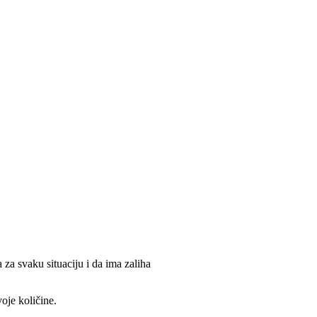
 za svaku situaciju i da ima zaliha
oje količine.