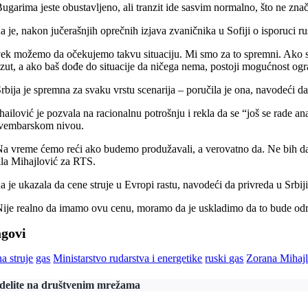
Bugarima jeste obustavljeno, ali tranzit ide sasvim normalno, što ne zna
a je, nakon jučerašnjih oprečnih izjava zvaničnika u Sofiji o isporuci ru
ek možemo da očekujemo takvu situaciju. Mi smo za to spremni. Ako se 
zut, a ako baš dođe do situacije da ničega nema, postoji mogućnost ogra
Srbija je spremna za svaku vrstu scenarija – poručila je ona, navodeći d
hailović je pozvala na racionalnu potrošnju i rekla da se “još se rade a
vembarskom nivou.
Na vreme ćemo reći ako budemo produžavali, a verovatno da. Ne bih da 
kla Mihajlović za RTS.
a je ukazala da cene struje u Evropi rastu, navodeći da privreda u Srbi
Nije realno da imamo ovu cenu, moramo da je uskladimo da to bude održ
agovi
a struje
gas
Ministarstvo rudarstva i energetike
ruski gas
Zorana Mihajl
delite na društvenim mrežama