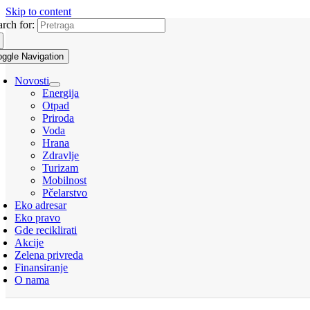
Skip to content
arch for:
oggle Navigation
Novosti
Energija
Otpad
Priroda
Voda
Hrana
Zdravlje
Turizam
Mobilnost
Pčelarstvo
Eko adresar
Eko pravo
Gde reciklirati
Akcije
Zelena privreda
Finansiranje
O nama