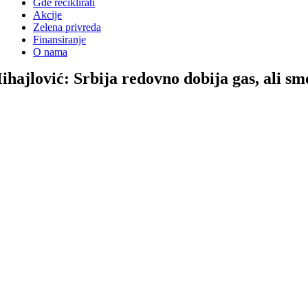
Gde reciklirati
Akcije
Zelena privreda
Finansiranje
O nama
ihajlović: Srbija redovno dobija gas, ali sm