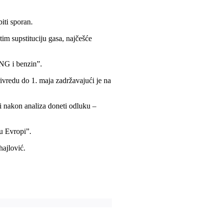
iti sporan.
im supstituciju gasa, najčešće
TNG i benzin”.
rivredu do 1. maja zadržavajući je na
i nakon analiza doneti odluku –
 u Evropi”.
hajlović.