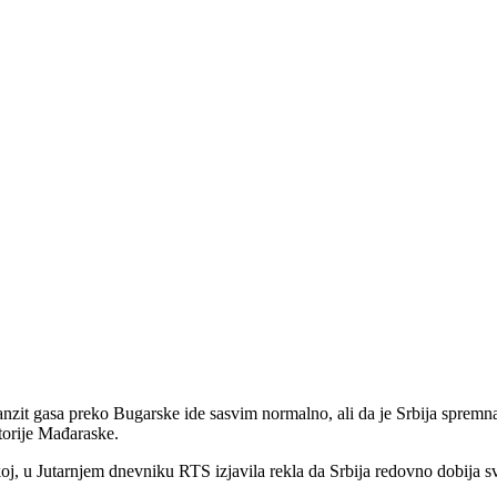
ranzit gasa preko Bugarske ide sasvim normalno, ali da je Srbija spremna
itorije Mađaraske.
j, u Jutarnjem dnevniku RTS izjavila rekla da Srbija redovno dobija sv