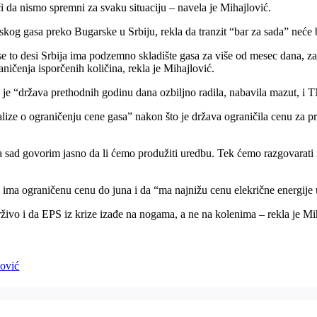
či da nismo spremni za svaku situaciju – navela je Mihajlović.
skog gasa preko Bugarske u Srbiju, rekla da tranzit “bar za sada” neće b
to desi Srbija ima podzemno skladište gasa za više od mesec dana, zat
ničenja isporčenih količina, rekla je Mihajlović.
a je “država prethodnih godinu dana ozbiljno radila, nabavila mazut, i 
nalize o ograničenju cene gasa” nakon što je država ograničila cenu za p
sad govorim jasno da li ćemo produžiti uredbu. Tek ćemo razgovarati 
ji ima ograničenu cenu do juna i da “ma najnižu cenu elekrične energije
ivo i da EPS iz krize izađe na nogama, a ne na kolenima – rekla je Mi
ović