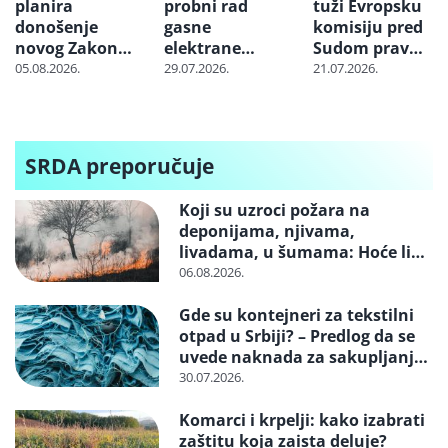
planira
probni rad
tuži Evropsku
donošenje
gasne
komisiju pred
novog Zakona
elektrane
Sudom pravde
o klimatskim
“Banatsko
EU zbog
05.08.2026.
29.07.2026.
21.07.2026.
promenama
Miloševo” i
projekta
“Srpska Crnja”
„Jadar“
SRDA preporučuje
Koji su uzroci požara na
deponijama, njivama,
livadama, u šumama: Hoće li
neko konačno biti kažnjen
06.08.2026.
Gde su kontejneri za tekstilni
otpad u Srbiji? – Predlog da se
uvede naknada za sakupljanje i
reciklažu i svrstavanje u
30.07.2026.
posebne tokove otpada
Komarci i krpelji: kako izabrati
zaštitu koja zaista deluje?