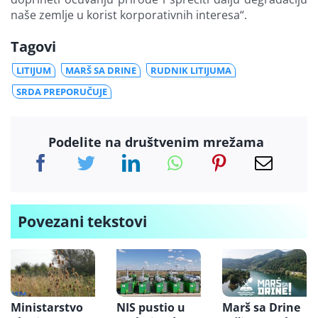
naše zemlje u korist korporativnih interesa“.
Tagovi
LITIJUM
MARŠ SA DRINE
RUDNIK LITIJUMA
SRDA PREPORUČUJE
Podelite na društvenim mrežama
Povezani tekstovi
Ministarstvo
NIS pustio u
Marš sa Drine