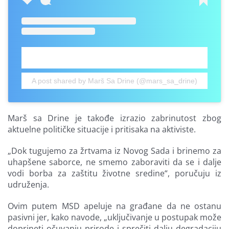
A post shared by Marš Sa Drine (@mars_sa_drine)
Marš sa Drine je takođe izrazio zabrinutost zbog
aktuelne političke situacije i pritisaka na aktiviste.
„Dok tugujemo za žrtvama iz Novog Sada i brinemo za
uhapšene saborce, ne smemo zaboraviti da se i dalje
vodi borba za zaštitu životne sredine“, poručuju iz
udruženja.
Ovim putem MSD apeluje na građane da ne ostanu
pasivni jer, kako navode, „uključivanje u postupak može
doprineti očuvanju prirode i sprečiti dalju degradaciju