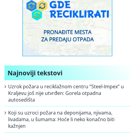
Najnoviji tekstovi
Uzrok požara u reciklažnom centru “Steel-Impex” u
Kraljevu još nije utvrđen: Gorela otpadna
autosedišta
Koji su uzroci požara na deponijama, njivama,
livadama, u šumama: Hoće li neko konačno biti
kažnjen