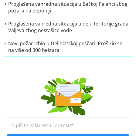
Proglašena vanredna situacija u Bačkoj Palanci zbog
požara na deponiji
Proglašena vanredna situacija u delu teritorije grada
Valjeva zbog nestašice vode
Novi požar izbio u Deliblatskoj peščari: Proširio se
na više od 300 hektara