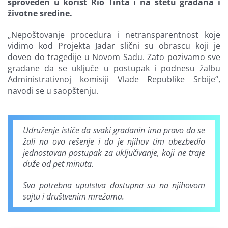
sproveden u korist Rio Tinta i na štetu građana i
životne sredine.
„Nepoštovanje procedura i netransparentnost koje
vidimo kod Projekta Jadar slični su obrascu koji je
doveo do tragedije u Novom Sadu. Zato pozivamo sve
građane da se uključe u postupak i podnesu žalbu
Administrativnoj komisiji Vlade Republike Srbije“,
navodi se u saopštenju.
Udruženje ističe da svaki građanin ima pravo da se
žali na ovo rešenje i da je njihov tim obezbedio
jednostavan postupak za uključivanje, koji ne traje
duže od pet minuta.
Sva potrebna uputstva dostupna su na njihovom
sajtu i društvenim mrežama.