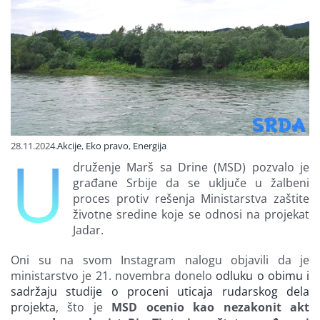
Finansiranje
O nama
28.11.2024.
Akcije
,
Eko pravo
,
Energija
U
druženje Marš sa Drine (MSD) pozvalo je
građane Srbije da se uključe u žalbeni
proces protiv rešenja Ministarstva zaštite
životne sredine koje se odnosi na projekat
Jadar.
Oni su na svom Instagram nalogu objavili da je
ministarstvo je 21. novembra donelo
odluku o obimu i
sadržaju studije o proceni uticaja rudarskog dela
projekta
, što je
MSD ocenio kao nezakonit akt