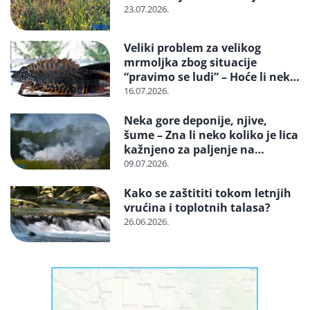
23.07.2026.
Veliki problem za velikog
mrmoljka zbog situacije
“pravimo se ludi” – Hoće li neko
reagovati i spasiti strogo
16.07.2026.
zaštićenu vrstu?
Neka gore deponije, njive,
šume – Zna li neko koliko je lica
kažnjeno za paljenje na
otvorenom
09.07.2026.
Kako se zaštititi tokom letnjih
vrućina i toplotnih talasa?
26.06.2026.