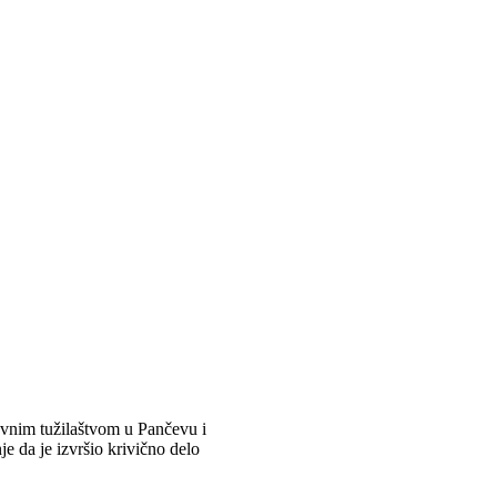
vnim tužilaštvom u Pančevu i
e da je izvršio krivično delo