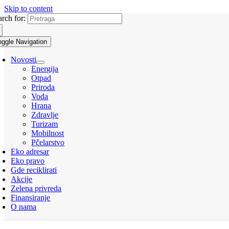
Skip to content
arch for:
oggle Navigation
Novosti
Energija
Otpad
Priroda
Voda
Hrana
Zdravlje
Turizam
Mobilnost
Pčelarstvo
Eko adresar
Eko pravo
Gde reciklirati
Akcije
Zelena privreda
Finansiranje
O nama