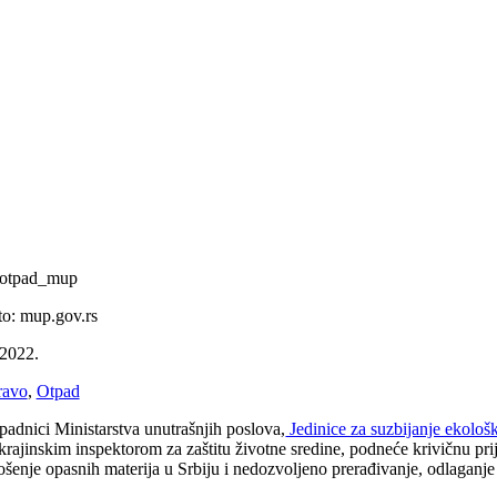
 otpad_mup
to: mup.gov.rs
.2022.
ravo
,
Otpad
ipadnici Ministarstva unutrašnjih poslova,
Jedinice za suzbijanje ekološ
krajinskim inspektorom za zaštitu životne sredine, podneće krivičnu pri
ošenje opasnih materija u Srbiju i nedozvoljeno prerađivanje, odlaganje 