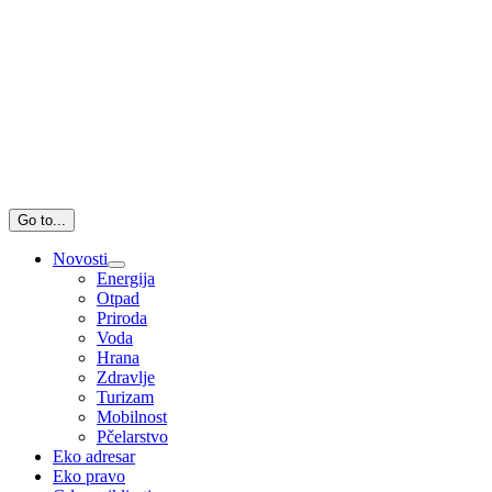
Go to...
Novosti
Energija
Otpad
Priroda
Voda
Hrana
Zdravlje
Turizam
Mobilnost
Pčelarstvo
Eko adresar
Eko pravo