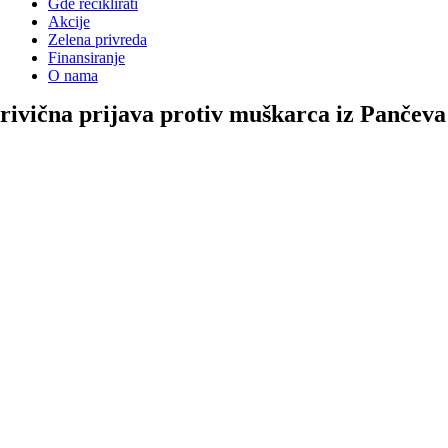
Gde reciklirati
Akcije
Zelena privreda
Finansiranje
O nama
rivična prijava protiv muškarca iz Pančev