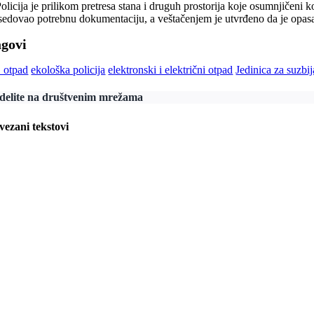
olicija je prilikom pretresa stana i druguh prostorija koje osumnjičeni 
sedovao potrebnu dokumentaciju, a veštačenjem je utvrđeno da je opasan
agovi
 otpad
ekološka policija
elektronski i električni otpad
Jedinica za suzbij
delite na društvenim mrežama
vezani tekstovi