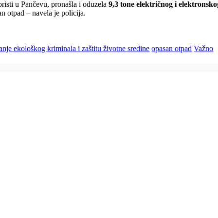
koristi u Pančevu, pronašla i oduzela
9,3 tone električnog i elektronsk
 otpad – navela je policija.
anje ekološkog kriminala i zaštitu životne sredine
opasan otpad
Važno