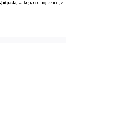
og otpada
, za koji, osumnjičeni nije