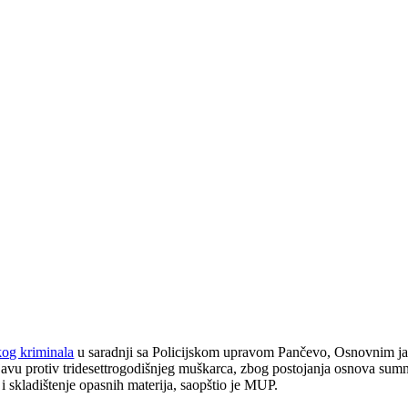
kog kriminala
u saradnji sa Policijskom upravom Pančevo, Osnovnim ja
javu protiv tridesettrogodišnjeg muškarca, zbog postojanja osnova sumnj
i skladištenje opasnih materija, saopštio je MUP.