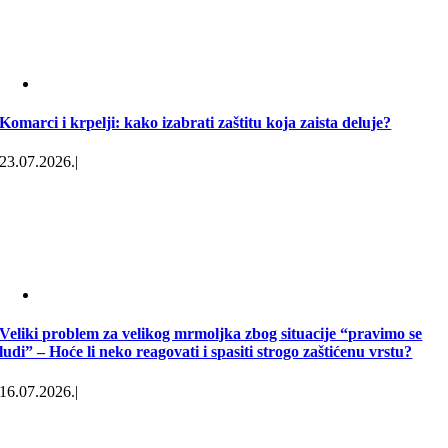
Komarci i krpelji: kako izabrati zaštitu koja zaista deluje?
23.07.2026.
|
Veliki problem za velikog mrmoljka zbog situacije “pravimo se
ludi” – Hoće li neko reagovati i spasiti strogo zaštićenu vrstu?
16.07.2026.
|