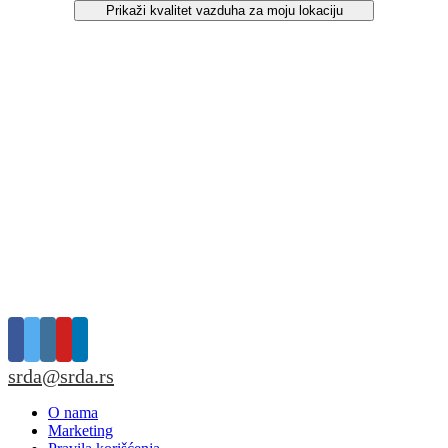
Prikaži kvalitet vazduha za moju lokaciju
srda@srda.rs
O nama
Marketing