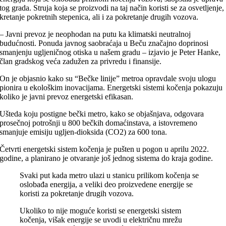
tog grada. Struja koja se proizvodi na taj način koristi se za osvetljenje,
kretanje pokretnih stepenica, ali i za pokretanje drugih vozova.
– Javni prevoz je neophodan na putu ka klimatski neutralnoj
budućnosti. Ponuda javnog saobraćaja u Beču značajno doprinosi
smanjenju ugljeničnog otiska u našem gradu – izjavio je Peter Hanke,
član gradskog veća zadužen za privredu i finansije.
On je objasnio kako su “Bečke linije” metroa opravdale svoju ulogu
pionira u ekološkim inovacijama. Energetski sistemi kočenja pokazuju
koliko je javni prevoz energetski efikasan.
Ušteda koju postigne bečki metro, kako se objašnjava, odgovara
prosečnoj potrošnji u 800 bečkih domaćinstava, a istovremeno
smanjuje emisiju ugljen-dioksida (CO2) za 600 tona.
Četvrti energetski sistem kočenja je pušten u pogon u aprilu 2022.
godine, a planirano je otvaranje još jednog sistema do kraja godine.
Svaki put kada metro ulazi u stanicu prilikom kočenja se
oslobađa energija, a veliki deo proizvedene energije se
koristi za pokretanje drugih vozova.
Ukoliko to nije moguće koristi se energetski sistem
kočenja, višak energije se uvodi u električnu mrežu