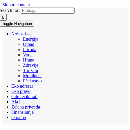
Skip to content
Search for:
Toggle Navigation
Novosti
Energija
Otpad
Priroda
Voda
Hrana
Zdravlje
Turizam
Mobilnost
Pčelarstvo
Eko adresar
Eko pravo
Gde reciklirati
Akcije
Zelena privreda
Finansiranje
O nama