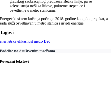
gradskog saobraćajnog preduzeća Bečke linije, pa se
zelena struja troši za liftove, pokretne stepenice i
osvetljenje u metro stanicama.
Energetski sistem kočenja počeo je 2018. godine kao pilot projekat, a
sada služi osvetljavanju metro stanica i uštedi energije.
Tagovi
energetska efikasnost
metro Beč
Podelite na društvenim mrežama
Povezani tekstovi