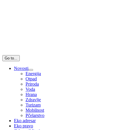
Go to...
Novosti
Energija
Otpad
Priroda
Voda
Hrana
Zdravlje
Turizam
Mobilnost
Pčelarstvo
Eko adresar
Eko pravo