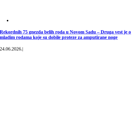
Rekordnih 75 gnezda belih roda u Novom Sadu – Druga vest je o
mladim rodama koje su dobile proteze za amputirane noge
24.06.2026.
|