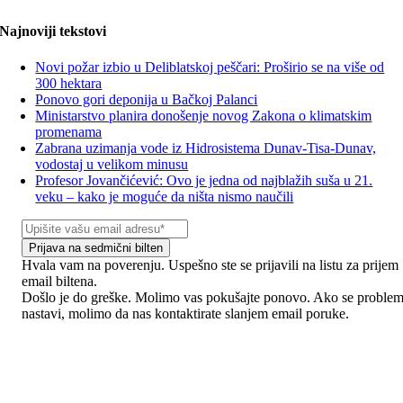
Najnoviji tekstovi
Novi požar izbio u Deliblatskoj peščari: Proširio se na više od
300 hektara
Ponovo gori deponija u Bačkoj Palanci
Ministarstvo planira donošenje novog Zakona o klimatskim
promenama
Zabrana uzimanja vode iz Hidrosistema Dunav-Tisa-Dunav,
vodostaj u velikom minusu
Profesor Jovančićević: Ovo je jedna od najblažih suša u 21.
veku – kako je moguće da ništa nismo naučili
Prijava na sedmični bilten
Hvala vam na poverenju. Uspešno ste se prijavili na listu za prijem
email biltena.
Došlo je do greške. Molimo vas pokušajte ponovo. Ako se proble
nastavi, molimo da nas kontaktirate slanjem email poruke.