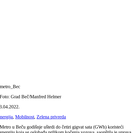
metro_Bec
Foto: Grad Beč/Manfred Helmer
3.04.2022.
nergija
,
Mobilnost
,
Zelena privreda
Metro u Beču godišnje uštedi do četiri gigvat sata (GWh) koristeći
energiju koja se oslobađa prilikom kočenja vozova, saopštila je uprava