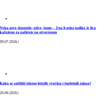
Neka gore deponije, njive, šume – Zna li neko koliko je lica
kažnjeno za paljenje na otvorenom
09.07.2026.
|
Kako se zaštititi tokom letnjih vrućina i toplotnih talasa?
26.06.2026.
|