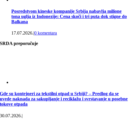
Posredstvom kineske kompanije Srbija nabavlja milione
tona uglja iz Indonezije: Cena skoči i tri puta dok stigne do
Balkana
17.07.2026.
|
0 komentara
SRDA preporučuje
Gde su kontejneri za tekstilni otpad u Srbiji? – Predlog da se
uvede naknada za sakupljanje i reciklažu i svrstavanje u posebne
tokove otpada
30.07.2026.
|