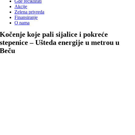
Gde reciklirati
Akcije
Zelena privreda
Finansiranje
O nama
Kočenje koje pali sijalice i pokreće
stepenice – Ušteda energije u metrou u
Beču