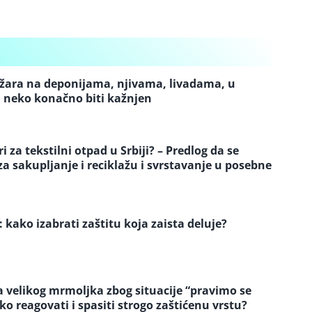
ožara na deponijama, njivama, livadama, u
 neko konačno biti kažnjen
 za tekstilni otpad u Srbiji? – Predlog da se
 sakupljanje i reciklažu i svrstavanje u posebne
: kako izabrati zaštitu koja zaista deluje?
a velikog mrmoljka zbog situacije “pravimo se
eko reagovati i spasiti strogo zaštićenu vrstu?