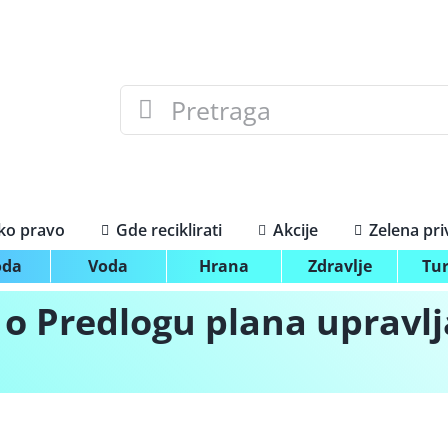
Search
for:
ko pravo
Gde reciklirati
Akcije
Zelena pr
oda
Voda
Hrana
Zdravlje
Tu
 o Predlogu plana upravl