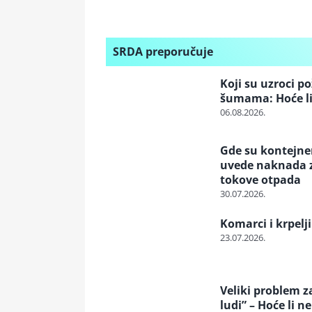
SRDA preporučuje
Koji su uzroci p
šumama: Hoće li
06.08.2026.
Gde su kontejneri
uvede naknada za
tokove otpada
30.07.2026.
Komarci i krpelji
23.07.2026.
Veliki problem z
ludi” – Hoće li n