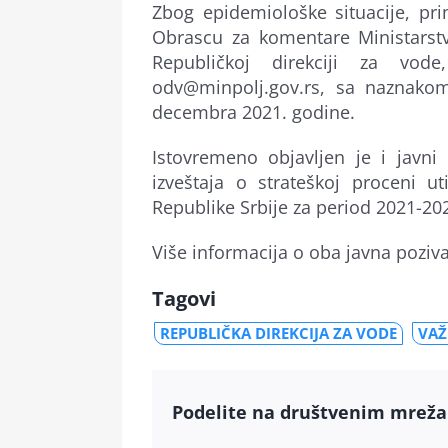
Zbog epidemiološke situacije, pri
Obrascu za komentare Ministarstv
Republičkoj direkciji za vod
odv@minpolj.gov.rs, sa naznakom
decembra 2021. godine.
Istovremeno objavljen je i javni
izveštaja o strateškoj proceni ut
Republike Srbije za period 2021-20
Više informacija o oba javna pozi
Tagovi
REPUBLIČKA DIREKCIJA ZA VODE
VA
Podelite na društvenim mrež