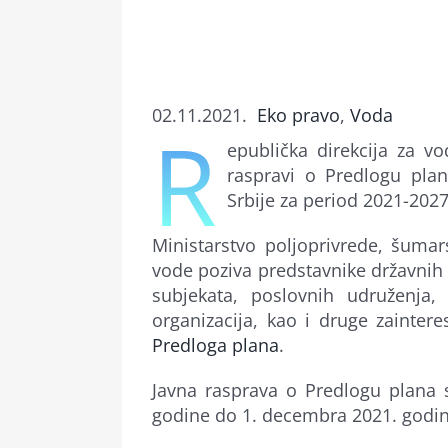
02.11.2021.
Eko pravo
,
Voda
R
epublička direkcija za vo
raspravi o Predlogu plan
Srbije za period 2021-2027
Ministarstvo poljoprivrede, šumar
vode poziva predstavnike državnih o
subjekata, poslovnih udruženja,
organizacija, kao i druge zainte
Predloga plana
.
Javna rasprava o Predlogu plana
godine do 1. decembra 2021. godin