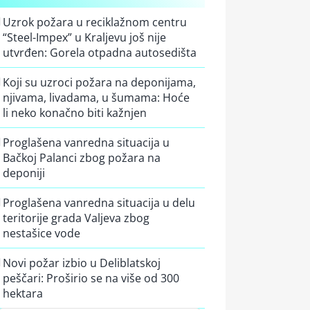
Uzrok požara u reciklažnom centru
“Steel-Impex” u Kraljevu još nije
utvrđen: Gorela otpadna autosedišta
Koji su uzroci požara na deponijama,
njivama, livadama, u šumama: Hoće
li neko konačno biti kažnjen
Proglašena vanredna situacija u
Bačkoj Palanci zbog požara na
deponiji
Proglašena vanredna situacija u delu
teritorije grada Valjeva zbog
nestašice vode
Novi požar izbio u Deliblatskoj
peščari: Proširio se na više od 300
hektara