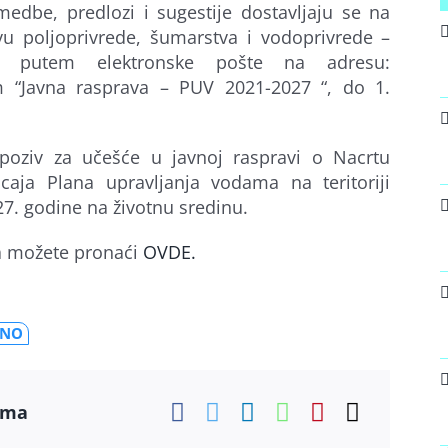
medbe, predlozi i sugestije dostavljaju se na
u poljoprivrede, šumarstva i vodoprivrede –
e, putem elektronske pošte na adresu:
 “Javna rasprava – PUV 2021-2027 “, do 1.
 poziv za učešće u javnoj raspravi o Nacrtu
icaja Plana upravljanja vodama na teritoriji
27. godine na životnu sredinu.
va možete pronaći
OVDE.
ŽNO
ama