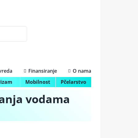
ivreda
Finansiranje
O nama
rizam
Mobilnost
Pčelarstvo
janja vodama