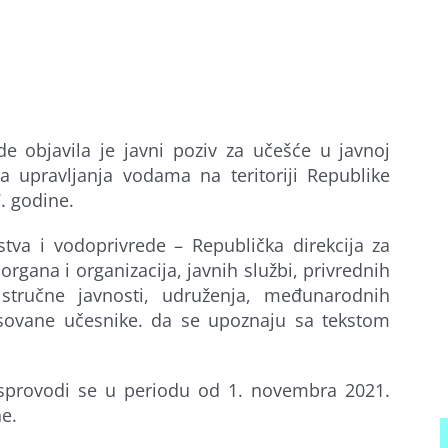
de objavila je javni poziv za učešće u javnoj
a upravljanja vodama na teritoriji Republike
. godine.
stva i vodoprivrede – Republička direkcija za
rgana i organizacija, javnih službi, privrednih
 stručne javnosti, udruženja, međunarodnih
resovane učesnike. da se upoznaju sa tekstom
 sprovodi se u periodu od 1. novembra 2021.
e.