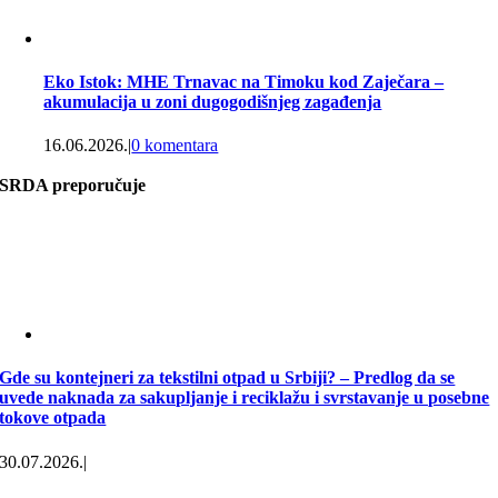
Eko Istok: MHE Trnavac na Timoku kod Zaječara –
akumulacija u zoni dugogodišnjeg zagađenja
16.06.2026.
|
0 komentara
SRDA preporučuje
Gde su kontejneri za tekstilni otpad u Srbiji? – Predlog da se
uvede naknada za sakupljanje i reciklažu i svrstavanje u posebne
tokove otpada
30.07.2026.
|