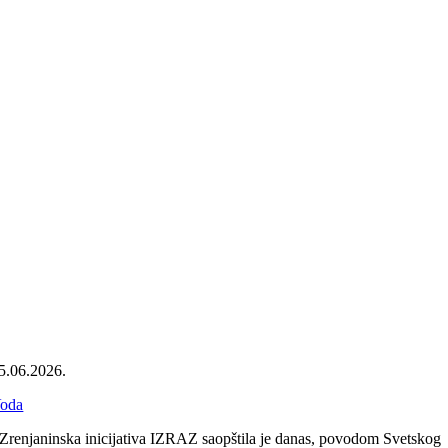
5.06.2026.
oda
Zrenjaninska inicijativa IZRAZ saopštila je danas, povodom Svetskog