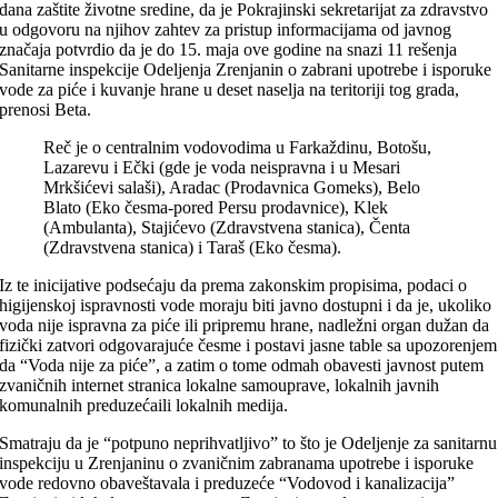
dana zaštite životne sredine, da je Pokrajinski sekretarijat za zdravstvo
u odgovoru na njihov zahtev za pristup informacijama od javnog
značaja potvrdio da je do 15. maja ove godine na snazi 11 rešenja
Sanitarne inspekcije Odeljenja Zrenjanin o zabrani upotrebe i isporuke
vode za piće i kuvanje hrane u deset naselja na teritoriji tog grada,
prenosi Beta.
Reč je o centralnim vodovodima u Farkaždinu, Botošu,
Lazarevu i Ečki (gde je voda neispravna i u Mesari
Mrkšićevi salaši), Aradac (Prodavnica Gomeks), Belo
Blato (Eko česma-pored Persu prodavnice), Klek
(Ambulanta), Stajićevo (Zdravstvena stanica), Čenta
(Zdravstvena stanica) i Taraš (Eko česma).
Iz te inicijative podsećaju da prema zakonskim propisima, podaci o
higijenskoj ispravnosti vode moraju biti javno dostupni i da je, ukoliko
voda nije ispravna za piće ili pripremu hrane, nadležni organ dužan da
fizički zatvori odgovarajuće česme i postavi jasne table sa upozorenjem
da “Voda nije za piće”, a zatim o tome odmah obavesti javnost putem
zvaničnih internet stranica lokalne samouprave, lokalnih javnih
komunalnih preduzećaili lokalnih medija.
Smatraju da je “potpuno neprihvatljivo” to što je Odeljenje za sanitarnu
inspekciju u Zrenjaninu o zvaničnim zabranama upotrebe i isporuke
vode redovno obaveštavala i preduzeće “Vodovod i kanalizacija”