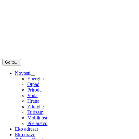
Go to...
Novosti
Energija
Otpad
Priroda
Voda
Hrana
Zdravlje
Turizam
Mobilnost
Pčelarstvo
Eko adresar
Eko pravo