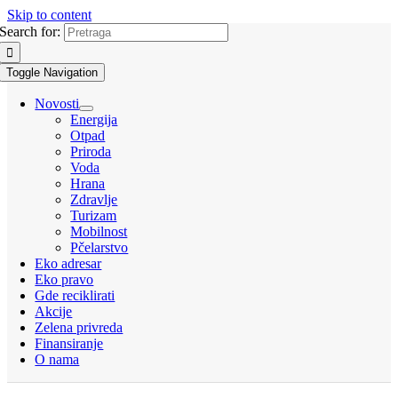
Skip to content
Search for:
Toggle Navigation
Novosti
Energija
Otpad
Priroda
Voda
Hrana
Zdravlje
Turizam
Mobilnost
Pčelarstvo
Eko adresar
Eko pravo
Gde reciklirati
Akcije
Zelena privreda
Finansiranje
O nama