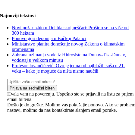
Najnoviji tekstovi
Novi požar izbio u Deliblatskoj peščari: Proširio se na više od
300 hektara
Ponovo gori deponija u Bačkoj Palanci
Ministarstvo planira donošenje novog Zakona o klimatskim
promenama
Zabrana uzimanja vode iz Hidrosistema Dunav-Tisa-Dunav,
vodostaj u velikom minusu
Profesor Jovančićević: Ovo je jedna od najblažih suša u 21.
veku – kako je moguće da ništa nismo naučili
Prijava na sedmični bilten
Hvala vam na poverenju. Uspešno ste se prijavili na listu za prijem
email biltena.
Došlo je do greške. Molimo vas pokušajte ponovo. Ako se proble
nastavi, molimo da nas kontaktirate slanjem email poruke.