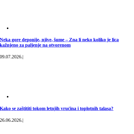
Neka gore deponije, njive, šume – Zna li neko koliko je lica
kažnjeno za paljenje na otvorenom
09.07.2026.
|
Kako se zaštititi tokom letnjih vrućina i toplotnih talasa?
26.06.2026.
|