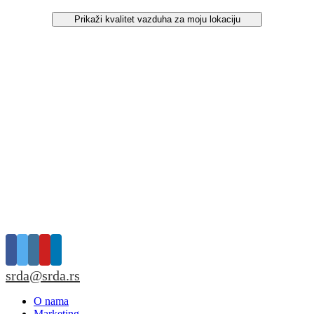
Prikaži kvalitet vazduha za moju lokaciju
srda@srda.rs
O nama
Marketing