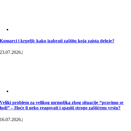
Komarci i krpelji: kako izabrati zaštitu koja zaista deluje?
23.07.2026.
|
Veliki problem za velikog mrmoljka zbog situacije “pravimo se
ludi” – Hoće li neko reagovati i spasiti strogo zaštićenu vrstu?
16.07.2026.
|