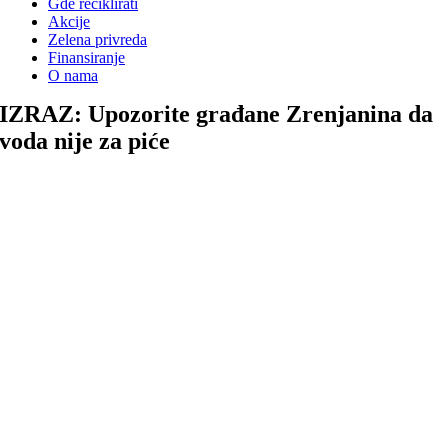
Gde reciklirati
Akcije
Zelena privreda
Finansiranje
O nama
IZRAZ: Upozorite građane Zrenjanina da
voda nije za piće