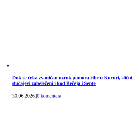
Dok se čeka zvaničan uzrok pomora ribe u Kucuri, slični
slučajevi zabeleženi i kod Bečeja i Sente
30.06.2026.
|
0 komentara