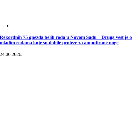
Rekordnih 75 gnezda belih roda u Novom Sadu – Druga vest je o
mladim rodama koje su dobile proteze za amputirane noge
24.06.2026.
|