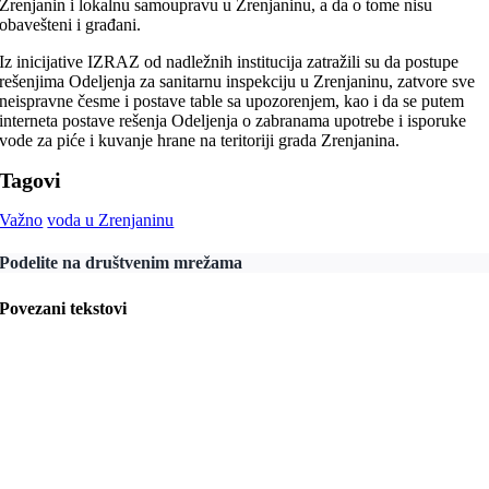
Zrenjanin i lokalnu samoupravu u Zrenjaninu, a da o tome nisu
obavešteni i građani.
Iz inicijative IZRAZ od nadležnih institucija zatražili su da postupe
rešenjima Odeljenja za sanitarnu inspekciju u Zrenjaninu, zatvore sve
neispravne česme i postave table sa upozorenjem, kao i da se putem
interneta postave rešenja Odeljenja o zabranama upotrebe i isporuke
vode za piće i kuvanje hrane na teritoriji grada Zrenjanina.
Tagovi
Važno
voda u Zrenjaninu
Podelite na društvenim mrežama
Povezani tekstovi