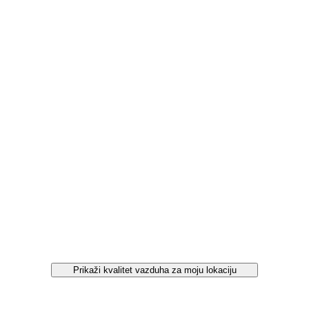
Prikaži kvalitet vazduha za moju lokaciju