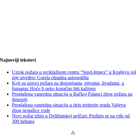
Najnoviji tekstovi
Uzrok požara u reciklažnom centru “Steel-Impex” u Kraljevu jo
nije utvrđen: Gorela otpadna autosedišta
Koji su uzroci požara na deponijama, njivama, livadama, u
šumama: Hoće li neko konačno biti kažnjen
Proglašena vanredna situacija u Bačkoj Palanci zbog požara na
deponiji
Proglašena vanredna situacija u delu teritorije grada Valjeva
zbog nestašice vode
Novi požar izbio u Deliblatskoj peščari: Proširio se na više od
300 hektara