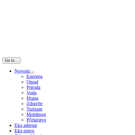
Go to...
Novosti
Energija
Otpad
Priroda
Voda
Hrana
Zdravlje
Turizam
Mobilnost
Pčelarstvo
Eko adresar
Eko pravo