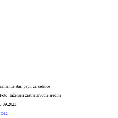
zamenite stari papir za sadnice
Foto: Inženjeri zaštite životne sredine
3.09.2023.
tpad