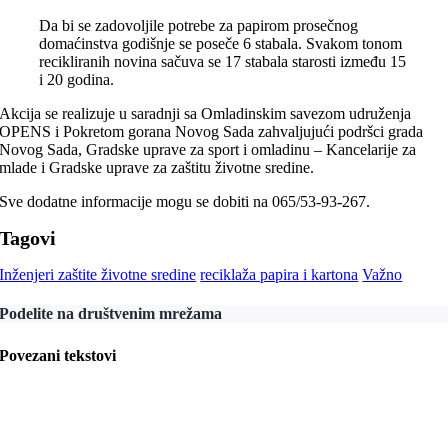
Da bi se zadovoljile potrebe za papirom prosečnog
domaćinstva godišnje se poseče 6 stabala. Svakom tonom
recikliranih novina sačuva se 17 stabala starosti između 15
i 20 godina.
Akcija se realizuje u saradnji sa Omladinskim savezom udruženja
OPENS i Pokretom gorana Novog Sada zahvaljujući podršci grada
Novog Sada, Gradske uprave za sport i omladinu – Kancelarije za
mlade i Gradske uprave za zaštitu životne sredine.
Sve dodatne informacije mogu se dobiti na 065/53-93-267.
Tagovi
Inženjeri zaštite životne sredine
reciklaža papira i kartona
Važno
Podelite na društvenim mrežama
Povezani tekstovi