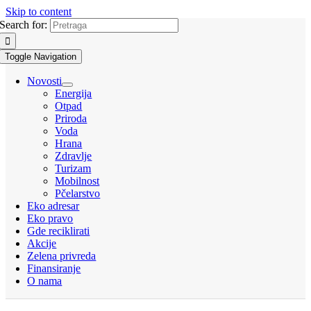
Skip to content
Search for:
Toggle Navigation
Novosti
Energija
Otpad
Priroda
Voda
Hrana
Zdravlje
Turizam
Mobilnost
Pčelarstvo
Eko adresar
Eko pravo
Gde reciklirati
Akcije
Zelena privreda
Finansiranje
O nama