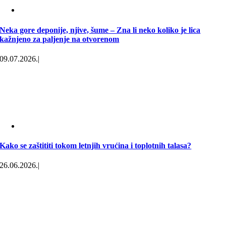
Neka gore deponije, njive, šume – Zna li neko koliko je lica
kažnjeno za paljenje na otvorenom
09.07.2026.
|
Kako se zaštititi tokom letnjih vrućina i toplotnih talasa?
26.06.2026.
|