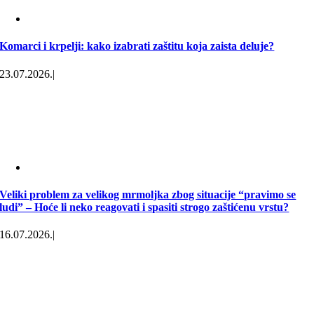
Komarci i krpelji: kako izabrati zaštitu koja zaista deluje?
23.07.2026.
|
Veliki problem za velikog mrmoljka zbog situacije “pravimo se
ludi” – Hoće li neko reagovati i spasiti strogo zaštićenu vrstu?
16.07.2026.
|