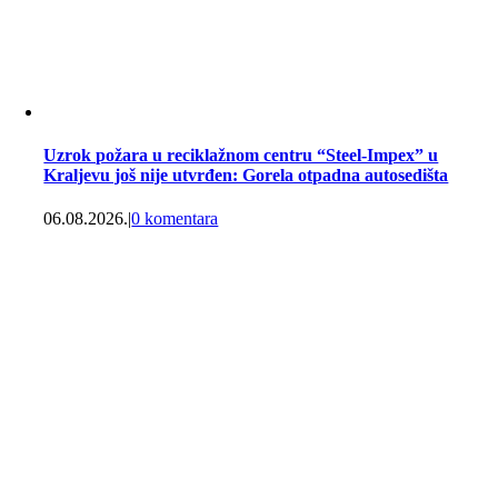
Uzrok požara u reciklažnom centru “Steel-Impex” u
Kraljevu još nije utvrđen: Gorela otpadna autosedišta
06.08.2026.
|
0 komentara