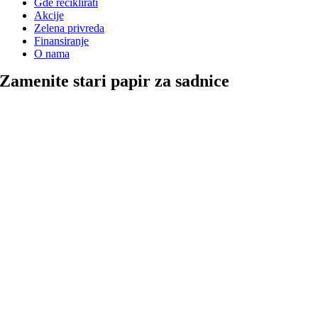
Gde reciklirati
Akcije
Zelena privreda
Finansiranje
O nama
Zamenite stari papir za sadnice