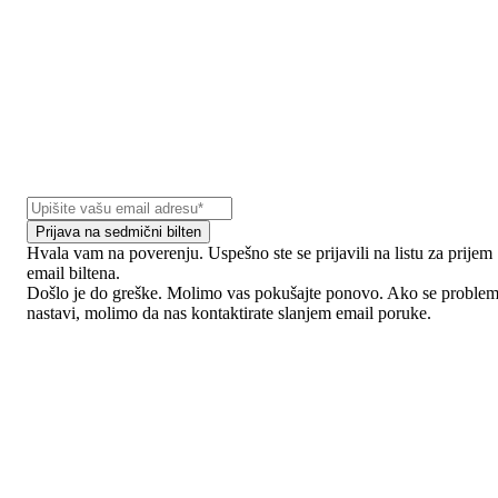
Prijava na sedmični bilten
Hvala vam na poverenju. Uspešno ste se prijavili na listu za prijem
email biltena.
Došlo je do greške. Molimo vas pokušajte ponovo. Ako se proble
nastavi, molimo da nas kontaktirate slanjem email poruke.