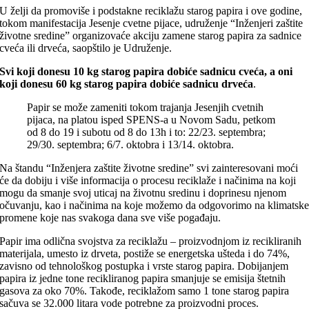
U želji da promoviše i podstakne reciklažu starog papira i ove godine,
tokom manifestacija Jesenje cvetne pijace, udruženje “Inženjeri zaštite
životne sredine” organizovaće akciju zamene starog papira za sadnice
cveća ili drveća, saopštilo je Udruženje.
Svi koji donesu 10 kg starog papira dobiće sadnicu cveća, a oni
koji donesu 60 kg starog papira dobiće sadnicu drveća
.
Papir se može zameniti tokom trajanja Jesenjih cvetnih
pijaca, na platou isped SPENS-a u Novom Sadu, petkom
od 8 do 19 i subotu od 8 do 13h i to: 22/23. septembra;
29/30. septembra; 6/7. oktobra i 13/14. oktobra.
Na štandu “Inženjera zaštite životne sredine” svi zainteresovani moći
će da dobiju i više informacija o procesu reciklaže i načinima na koji
mogu da smanje svoj uticaj na životnu sredinu i doprinesu njenom
očuvanju, kao i načinima na koje možemo da odgovorimo na klimatsk
promene koje nas svakoga dana sve više pogađaju.
Papir ima odlična svojstva za reciklažu – proizvodnjom iz recikliranih
materijala, umesto iz drveta, postiže se energetska ušteda i do 74%,
zavisno od tehnološkog postupka i vrste starog papira. Dobijanjem
papira iz jedne tone recikliranog papira smanjuje se emisija štetnih
gasova za oko 70%. Takođe, reciklažom samo 1 tone starog papira
sačuva se 32.000 litara vode potrebne za proizvodni proces.