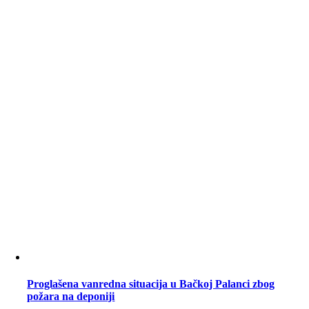
Proglašena vanredna situacija u Bačkoj Palanci zbog
požara na deponiji