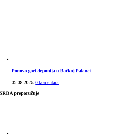
Ponovo gori deponija u Bačkoj Palanci
05.08.2026.
|
0 komentara
SRDA preporučuje