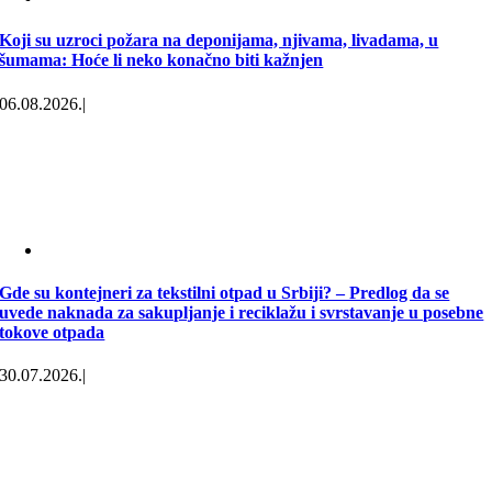
Koji su uzroci požara na deponijama, njivama, livadama, u
šumama: Hoće li neko konačno biti kažnjen
06.08.2026.
|
Gde su kontejneri za tekstilni otpad u Srbiji? – Predlog da se
uvede naknada za sakupljanje i reciklažu i svrstavanje u posebne
tokove otpada
30.07.2026.
|