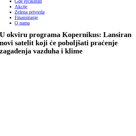
Gde reciklirati
Akcije
Zelena privreda
Finansiranje
O nama
U okviru programa Kopernikus: Lansiran
novi satelit koji će poboljšati praćenje
zagađenja vazduha i klime