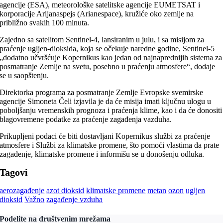
agencije (ESA), meteorološke satelitske agencije EUMETSAT i
korporacije Arijanaspejs (Arianespace), kružiće oko zemlje na
približno svakih 100 minuta.
Zajedno sa satelitom Sentinel-4, lansiranim u julu, i sa misijom za
praćenje ugljen-dioksida, koja se očekuje naredne godine, Sentinel-5
„dodatno učvršćuje Kopernikus kao jedan od najnaprednijih sistema za
posmatranje Zemlje na svetu, posebno u praćenju atmosfere“, dodaje
se u saopštenju.
Direktorka programa za posmatranje Zemlje Evropske svemirske
agencije Simoneta Čeli izjavila je da će misija imati ključnu ulogu u
poboljšanju vremenskih prognoza i praćenja klime, kao i da će donositi
blagovremene podatke za praćenje zagađenja vazduha.
Prikupljeni podaci će biti dostavljani Kopernikus službi za praćenje
atmosfere i Službi za klimatske promene, što pomoći vlastima da prate
zagađenje, klimatske promene i informišu se u donošenju odluka.
Tagovi
aerozagađenje
azot dioksid
klimatske promene
metan
ozon
ugljen
dioksid
Važno
zagađenje vzduha
Podelite na društvenim mrežama