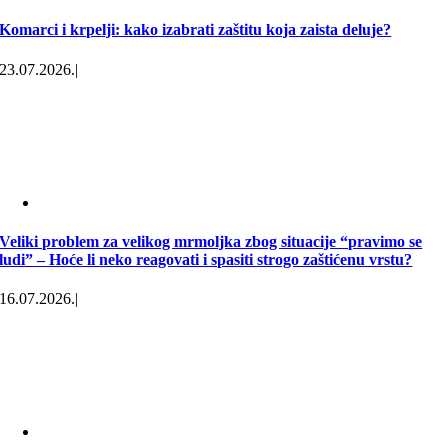
Komarci i krpelji: kako izabrati zaštitu koja zaista deluje?
23.07.2026.
|
Veliki problem za velikog mrmoljka zbog situacije “pravimo se
ludi” – Hoće li neko reagovati i spasiti strogo zaštićenu vrstu?
16.07.2026.
|