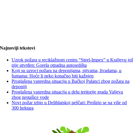
Najnoviji tekstovi
Uzrok požara u reciklažnom centru “Steel-Impex” u Kraljevu jo
nije utvrđen: Gorela otpadna autosedišta
Koji su uzroci požara na deponijama, njivama, livadama, u
šumama: Hoće li neko konačno biti kažnjen
Proglašena vanredna situacija u Bačkoj Palanci zbog požara na
deponiji
Proglašena vanredna situacija u delu teritorije grada Valjeva
zbog nestašice vode
Novi požar izbio u Deliblatskoj peščari: Proširio se na više od
300 hektara