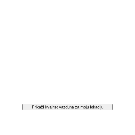
Prikaži kvalitet vazduha za moju lokaciju