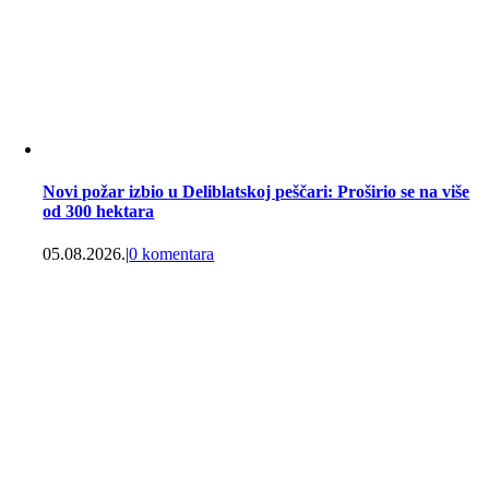
Novi požar izbio u Deliblatskoj peščari: Proširio se na više
od 300 hektara
05.08.2026.
|
0 komentara