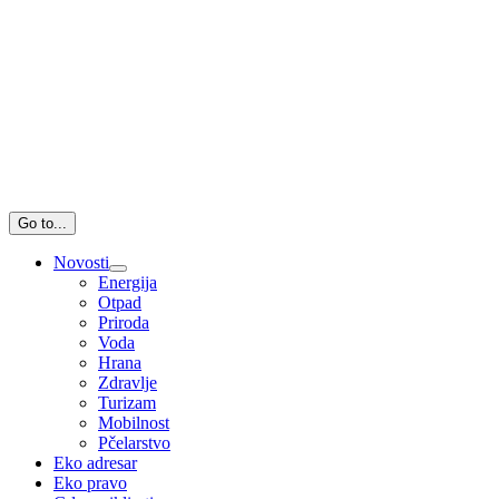
Go to...
Novosti
Energija
Otpad
Priroda
Voda
Hrana
Zdravlje
Turizam
Mobilnost
Pčelarstvo
Eko adresar
Eko pravo