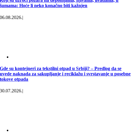
Koji su uzroci požara na deponijama, njivama, livadama, u
šumama: Hoće li neko konačno biti kažnjen
06.08.2026.
|
Gde su kontejneri za tekstilni otpad u Srbiji? – Predlog da se
uvede naknada za sakupljanje i reciklažu i svrstavanje u posebne
tokove otpada
30.07.2026.
|