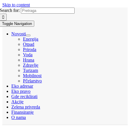
Skip to content
Search for:
Toggle Navigation
Novosti
Energija
Otpad
Priroda
Voda
Hrana
Zdravlje
Turizam
Mobilnost
Pčelarstvo
Eko adresar
Eko pravo
Gde reciklirati
Akcije
Zelena privreda
Finansiranje
O nama