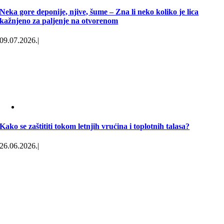
Neka gore deponije, njive, šume – Zna li neko koliko je lica
kažnjeno za paljenje na otvorenom
09.07.2026.
|
Kako se zaštititi tokom letnjih vrućina i toplotnih talasa?
26.06.2026.
|