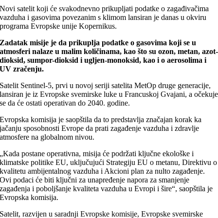
Novi satelit koji će svakodnevno prikupljati podatke o zagađivačima
vazduha i gasovima povezanim s klimom lansiran je danas u okviru
programa Evropske unije Kopernikus.
Zadatak misije je da prikuplja podatke o gasovima koji se u
atmosferi nalaze u malim količinama, kao što su ozon, metan, azot
dioksid, sumpor-dioksid i ugljen-monoksid, kao i o aerosolima i
UV zračenju.
Satelit Sentinel-5, prvi u novoj seriji satelita MetOp druge generacije,
lansiran je iz Evropske svemirske luke u Francuskoj Gvajani, a očekuj
se da će ostati operativan do 2040. godine.
Evropska komisija je saopštila da to predstavlja značajan korak ka
jačanju sposobnosti Evrope da prati zagađenje vazduha i zdravlje
atmosfere na globalnom nivou.
„Kada postane operativna, misija će podržati ključne ekološke i
klimatske politike EU, uključujući Strategiju EU o metanu, Direktivu o
kvalitetu ambijentalnog vazduha i Akcioni plan za nulto zagađenje.
Ovi podaci će biti ključni za unapređenje napora za smanjenje
zagađenja i poboljšanje kvaliteta vazduha u Evropi i šire“, saopštila je
Evropska komisija.
Satelit, razvijen u saradnji Evropske komisije, Evropske svemirske