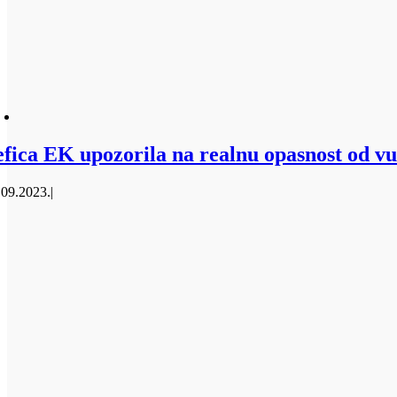
efica EK upozorila na realnu opasnost od v
.09.2023.
|