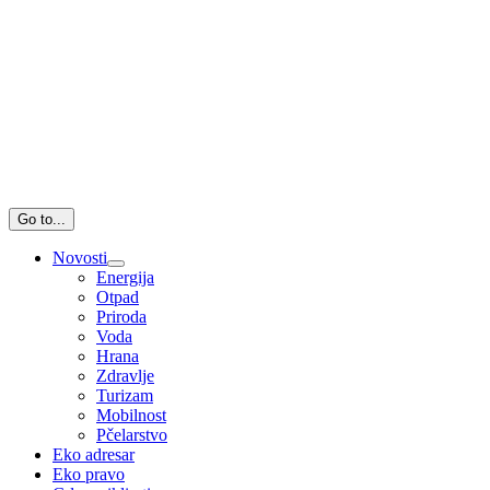
Go to...
Novosti
Energija
Otpad
Priroda
Voda
Hrana
Zdravlje
Turizam
Mobilnost
Pčelarstvo
Eko adresar
Eko pravo