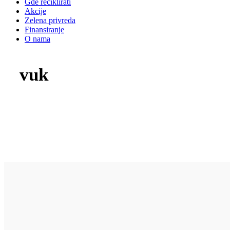
Gde reciklirati
Akcije
Zelena privreda
Finansiranje
O nama
vuk