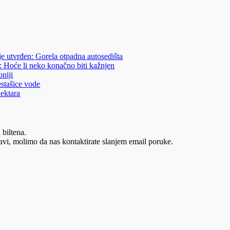
je utvrđen: Gorela otpadna autosedišta
: Hoće li neko konačno biti kažnjen
niji
estašice vode
hektara
 biltena.
vi, molimo da nas kontaktirate slanjem email poruke.