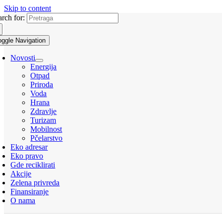
Skip to content
arch for:
oggle Navigation
Novosti
Energija
Otpad
Priroda
Voda
Hrana
Zdravlje
Turizam
Mobilnost
Pčelarstvo
Eko adresar
Eko pravo
Gde reciklirati
Akcije
Zelena privreda
Finansiranje
O nama