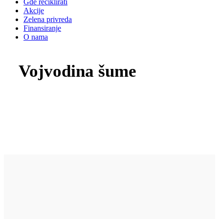
Gde reciklirati
Akcije
Zelena privreda
Finansiranje
O nama
Vojvodina šume