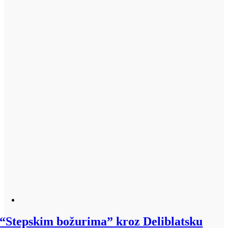
“Stepskim božurima” kroz Deliblatsku