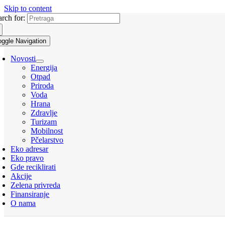
Skip to content
arch for:
oggle Navigation
Novosti
Energija
Otpad
Priroda
Voda
Hrana
Zdravlje
Turizam
Mobilnost
Pčelarstvo
Eko adresar
Eko pravo
Gde reciklirati
Akcije
Zelena privreda
Finansiranje
O nama