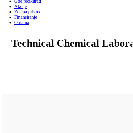
Gde reciklirati
Akcije
Zelena privreda
Finansiranje
O nama
Technical Chemical Labora