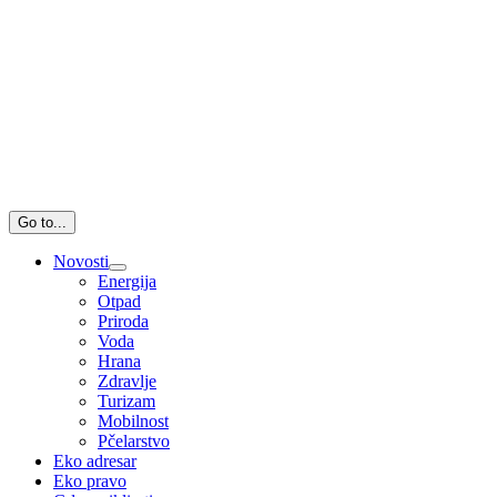
Go to...
Novosti
Energija
Otpad
Priroda
Voda
Hrana
Zdravlje
Turizam
Mobilnost
Pčelarstvo
Eko adresar
Eko pravo