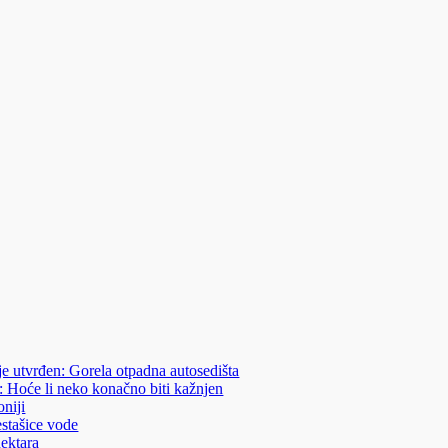
je utvrđen: Gorela otpadna autosedišta
: Hoće li neko konačno biti kažnjen
niji
estašice vode
hektara