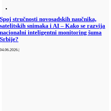
Spoj stručnosti novosadskih naučnika,
satelitskih snimaka i AI – Kako se razvija
nacionalni inteligentni monitoring šuma
Srbije?
04.06.2026.
|