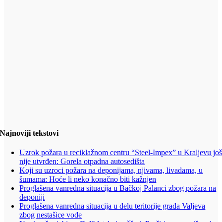
Najnoviji tekstovi
Uzrok požara u reciklažnom centru “Steel-Impex” u Kraljevu jo
nije utvrđen: Gorela otpadna autosedišta
Koji su uzroci požara na deponijama, njivama, livadama, u
šumama: Hoće li neko konačno biti kažnjen
Proglašena vanredna situacija u Bačkoj Palanci zbog požara na
deponiji
Proglašena vanredna situacija u delu teritorije grada Valjeva
zbog nestašice vode