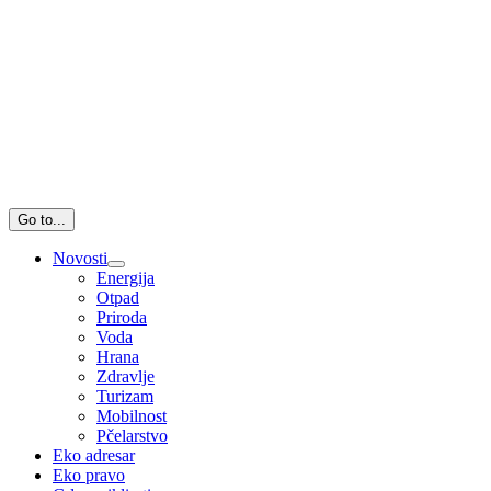
Go to...
Novosti
Energija
Otpad
Priroda
Voda
Hrana
Zdravlje
Turizam
Mobilnost
Pčelarstvo
Eko adresar
Eko pravo