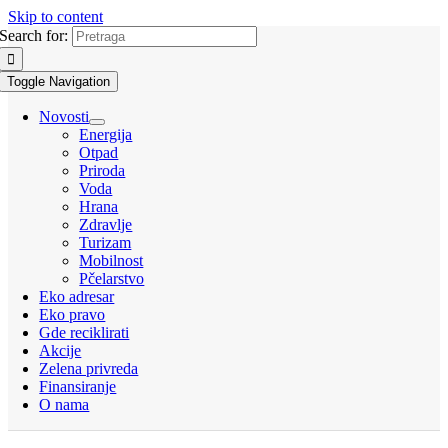
Skip to content
Search for:
Toggle Navigation
Novosti
Energija
Otpad
Priroda
Voda
Hrana
Zdravlje
Turizam
Mobilnost
Pčelarstvo
Eko adresar
Eko pravo
Gde reciklirati
Akcije
Zelena privreda
Finansiranje
O nama