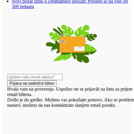
Novi požar izbio u Deliblatskoj peščari: Proširio se na više od
300 hektara
Prijava na sedmični bilten
Hvala vam na poverenju. Uspešno ste se prijavili na listu za prijem
email biltena.
Došlo je do greške. Molimo vas pokušajte ponovo. Ako se proble
nastavi, molimo da nas kontaktirate slanjem email poruke.