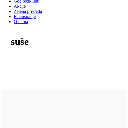
Gde reciklirati
Akcije
Zelena privreda
Finansiranje
O nama
suše