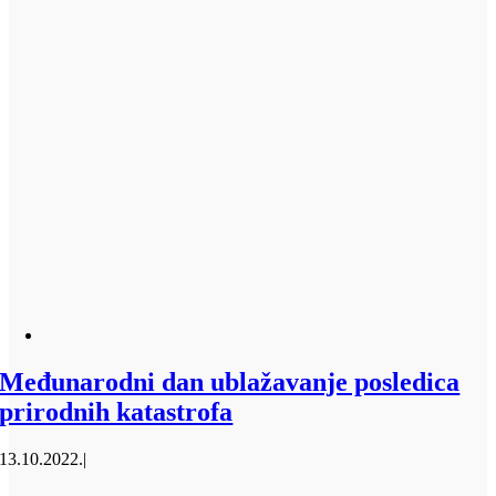
Međunarodni dan ublažavanje posledica
prirodnih katastrofa
13.10.2022.
|