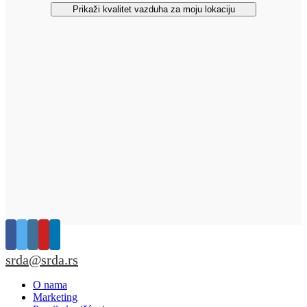
Prikaži kvalitet vazduha za moju lokaciju
srda@srda.rs
O nama
Marketing