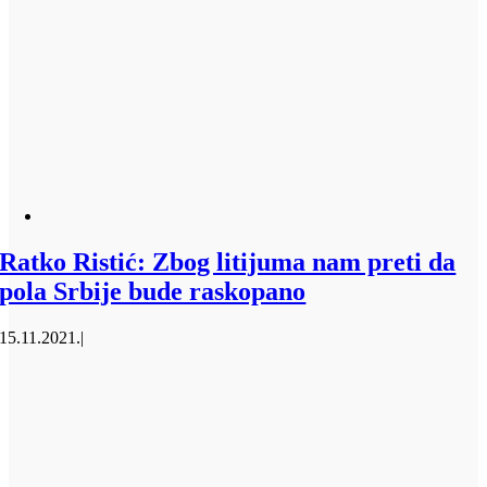
Ratko Ristić: Zbog litijuma nam preti da
pola Srbije bude raskopano
15.11.2021.
|