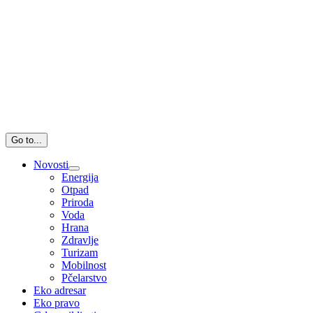
Go to...
Novosti
Energija
Otpad
Priroda
Voda
Hrana
Zdravlje
Turizam
Mobilnost
Pčelarstvo
Eko adresar
Eko pravo