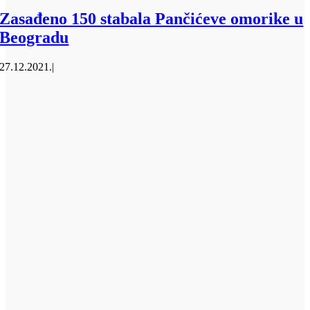
Zasađeno 150 stabala Pančićeve omorike u
Beogradu
27.12.2021.
|