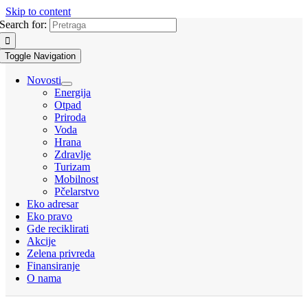
Skip to content
Search for:
Toggle Navigation
Novosti
Energija
Otpad
Priroda
Voda
Hrana
Zdravlje
Turizam
Mobilnost
Pčelarstvo
Eko adresar
Eko pravo
Gde reciklirati
Akcije
Zelena privreda
Finansiranje
O nama