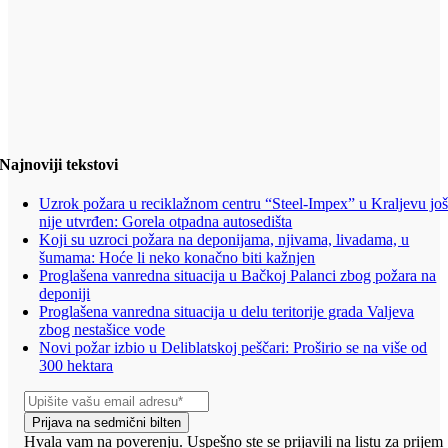
Najnoviji tekstovi
Uzrok požara u reciklažnom centru “Steel-Impex” u Kraljevu jo
nije utvrđen: Gorela otpadna autosedišta
Koji su uzroci požara na deponijama, njivama, livadama, u
šumama: Hoće li neko konačno biti kažnjen
Proglašena vanredna situacija u Bačkoj Palanci zbog požara na
deponiji
Proglašena vanredna situacija u delu teritorije grada Valjeva
zbog nestašice vode
Novi požar izbio u Deliblatskoj peščari: Proširio se na više od
300 hektara
Prijava na sedmični bilten
Hvala vam na poverenju. Uspešno ste se prijavili na listu za prijem