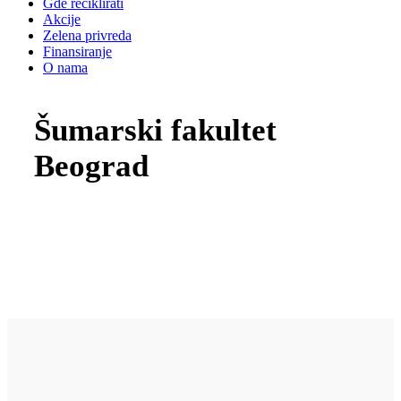
Gde reciklirati
Akcije
Zelena privreda
Finansiranje
O nama
Šumarski fakultet
Beograd