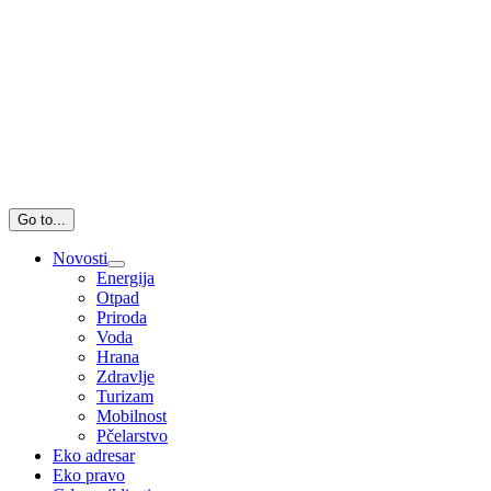
Go to...
Novosti
Energija
Otpad
Priroda
Voda
Hrana
Zdravlje
Turizam
Mobilnost
Pčelarstvo
Eko adresar
Eko pravo