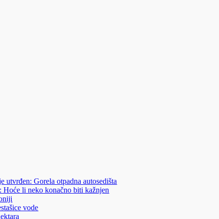
je utvrđen: Gorela otpadna autosedišta
: Hoće li neko konačno biti kažnjen
niji
estašice vode
hektara