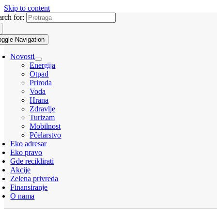
Skip to content
arch for:
oggle Navigation
Novosti
Energija
Otpad
Priroda
Voda
Hrana
Zdravlje
Turizam
Mobilnost
Pčelarstvo
Eko adresar
Eko pravo
Gde reciklirati
Akcije
Zelena privreda
Finansiranje
O nama