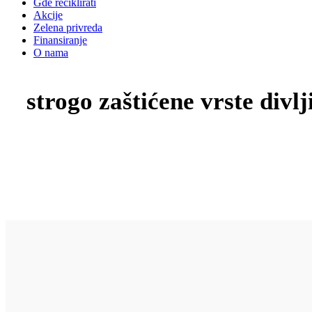
Gde reciklirati
Akcije
Zelena privreda
Finansiranje
O nama
strogo zaštićene vrste divlj