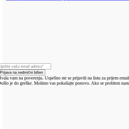
Prijava na sedmični bilten
vala vam na poverenju. Uspešno ste se prijavili na listu za prijem email
ošlo je do greške. Molimo vas pokušajte ponovo. Ako se problem nasta