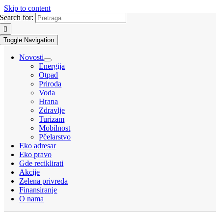
Skip to content
Search for:
Toggle Navigation
Novosti
Energija
Otpad
Priroda
Voda
Hrana
Zdravlje
Turizam
Mobilnost
Pčelarstvo
Eko adresar
Eko pravo
Gde reciklirati
Akcije
Zelena privreda
Finansiranje
O nama