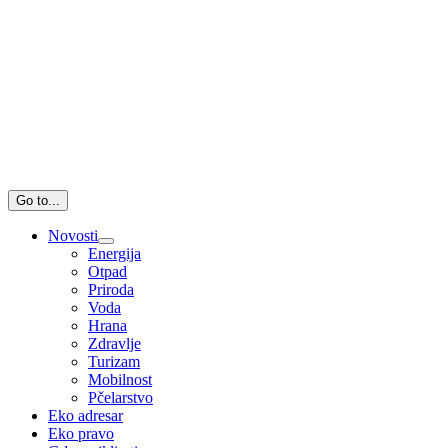
Go to...
Novosti
Energija
Otpad
Priroda
Voda
Hrana
Zdravlje
Turizam
Mobilnost
Pčelarstvo
Eko adresar
Eko pravo