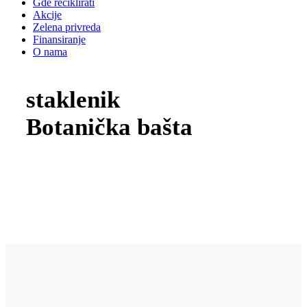
Gde reciklirati
Akcije
Zelena privreda
Finansiranje
O nama
staklenik
Botanička bašta