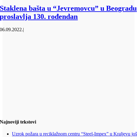
Staklena bašta u “Jevremovcu” u Beogradu
proslavlja 130. rođendan
06.09.2022.
|
Najnoviji tekstovi
Uzrok požara u reciklažnom centru “Steel-Impex” u Kraljevu jo