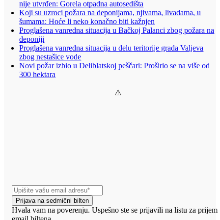
nije utvrđen: Gorela otpadna autosedišta
Koji su uzroci požara na deponijama, njivama, livadama, u
šumama: Hoće li neko konačno biti kažnjen
Proglašena vanredna situacija u Bačkoj Palanci zbog požara na
deponiji
Proglašena vanredna situacija u delu teritorije grada Valjeva
zbog nestašice vode
Novi požar izbio u Deliblatskoj peščari: Proširio se na više od
300 hektara
Prijava na sedmični bilten
Hvala vam na poverenju. Uspešno ste se prijavili na listu za prijem
email biltena.