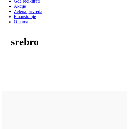
Gde reciklirati
Akcije
Zelena privreda
Finansiranje
O nama
srebro