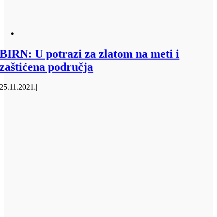
BIRN: U potrazi za zlatom na meti i
zaštićena područja
25.11.2021.
|