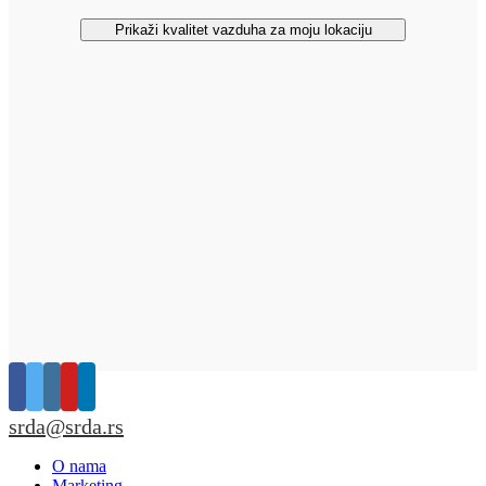
Prikaži kvalitet vazduha za moju lokaciju
srda@srda.rs
O nama
Marketing