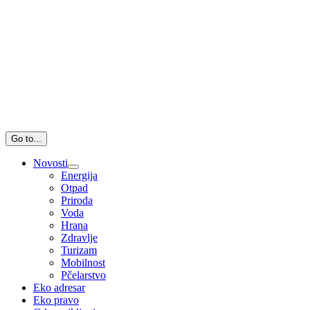
Go to...
Novosti
Energija
Otpad
Priroda
Voda
Hrana
Zdravlje
Turizam
Mobilnost
Pčelarstvo
Eko adresar
Eko pravo