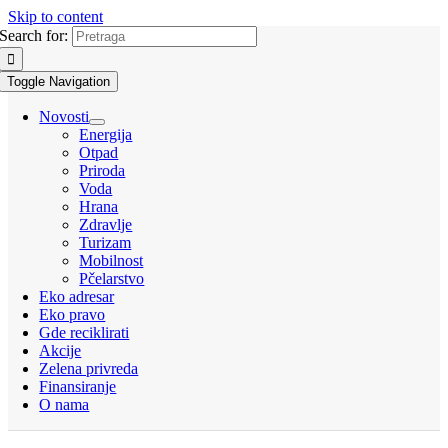
Skip to content
Search for:
Toggle Navigation
Novosti
Energija
Otpad
Priroda
Voda
Hrana
Zdravlje
Turizam
Mobilnost
Pčelarstvo
Eko adresar
Eko pravo
Gde reciklirati
Akcije
Zelena privreda
Finansiranje
O nama