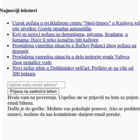
Najnoviji tekstovi
Uzrok požara u reciklažnom centru “Steel-Impex” u Kraljevu jo
nije utvrđen: Gorela otpadna autosedišta
Koji su uzroci požara na deponijama, njivama, livadama, u
šumama: Hoće li neko konačno biti kažnjen
Proglašena vanredna situacija u Bačkoj Palanci zbog požara na
deponiji
Proglašena vanredna situacija u delu teritorije grada Valjeva
zbog nestašice vode
Novi požar izbio u Deliblatskoj peščari: Proširio se na više od
300 hektara
Prijava na sedmični bilten
Hvala vam na poverenju. Uspešno ste se prijavili na listu za prijem
email biltena.
Došlo je do greške. Molimo vas pokušajte ponovo. Ako se proble
nastavi, molimo da nas kontaktirate slanjem email poruke.