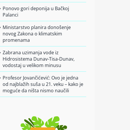
Ponovo gori deponija u Bačkoj
Palanci
Ministarstvo planira donošenje
novog Zakona o klimatskim
promenama
Zabrana uzimanja vode iz
Hidrosistema Dunav-Tisa-Dunav,
vodostaj u velikom minusu
Profesor Jovančićević: Ovo je jedna
od najblažih suša u 21. veku – kako je
moguće da ništa nismo naučili