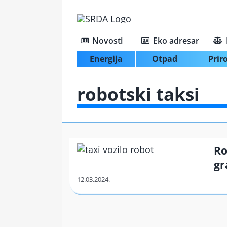
Skip
to
content
Novosti
Eko adresar
Energija
Otpad
Prir
robotski taksi
Ro
gr