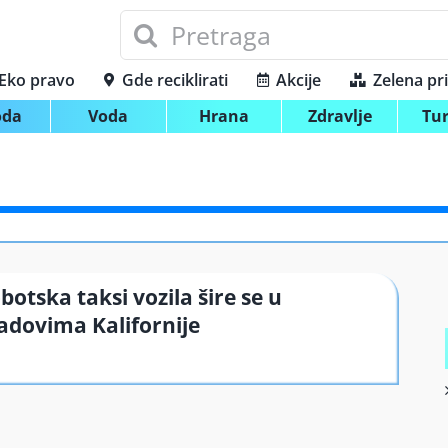
Search
for:
Eko pravo
Gde reciklirati
Akcije
Zelena pr
oda
Voda
Hrana
Zdravlje
Tu
botska taksi vozila šire se u
adovima Kalifornije