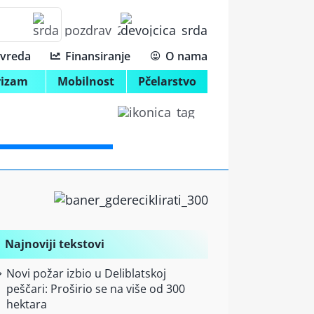
ivreda
Finansiranje
O nama
rizam
Mobilnost
Pčelarstvo
Najnoviji tekstovi
Novi požar izbio u Deliblatskoj
peščari: Proširio se na više od 300
hektara