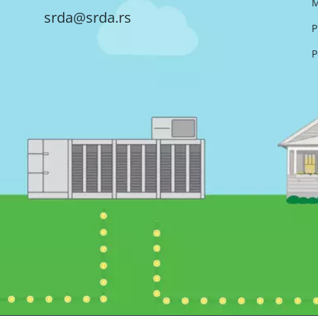
M
srda@srda.rs
P
P