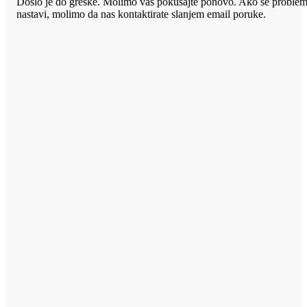
Došlo je do greške. Molimo vas pokušajte ponovo. Ako se proble
nastavi, molimo da nas kontaktirate slanjem email poruke.