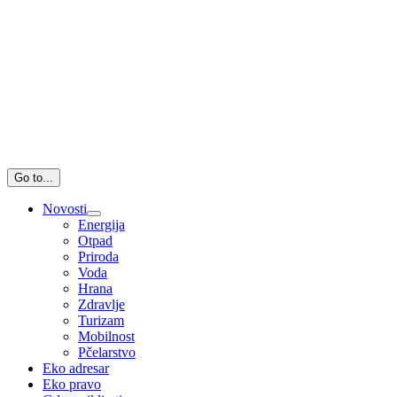
Go to...
Novosti
Energija
Otpad
Priroda
Voda
Hrana
Zdravlje
Turizam
Mobilnost
Pčelarstvo
Eko adresar
Eko pravo