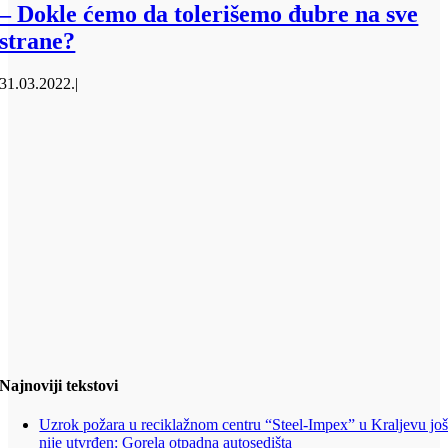
– Dokle ćemo da tolerišemo đubre na sve
strane?
31.03.2022.
|
Najnoviji tekstovi
Uzrok požara u reciklažnom centru “Steel-Impex” u Kraljevu jo
nije utvrđen: Gorela otpadna autosedišta