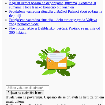
Koji su uzroci požara na deponijama, njivama, livadama, u
šumama: Hoće li neko konačno biti kažnjen
Proglašena vanredna situacija u Bačkoj Palanci zbog požara na
deponiji
Proglašena vanredna situacija u delu teritorije grada Valjeva
zbog nestašice vode
Novi požar izbio u Deliblatskoj peščari: Proširio se na više od
300 hektara
Prijava na sedmični bilten
Hvala vam na poverenju. Uspešno ste se prijavili na listu za prijem
email biltena.