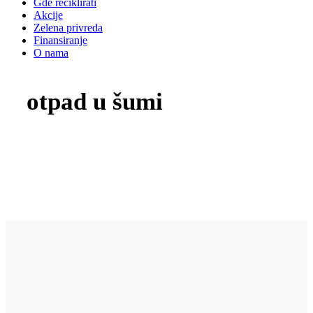
Gde reciklirati
Akcije
Zelena privreda
Finansiranje
O nama
otpad u šumi