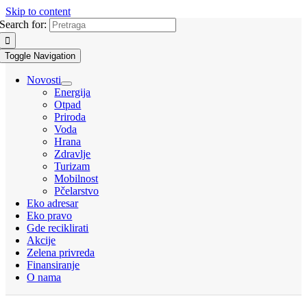
Skip to content
Search for:
Toggle Navigation
Novosti
Energija
Otpad
Priroda
Voda
Hrana
Zdravlje
Turizam
Mobilnost
Pčelarstvo
Eko adresar
Eko pravo
Gde reciklirati
Akcije
Zelena privreda
Finansiranje
O nama