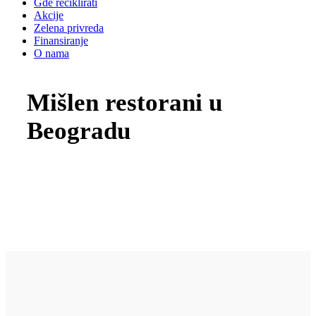
Gde reciklirati
Akcije
Zelena privreda
Finansiranje
O nama
Mišlen restorani u
Beogradu