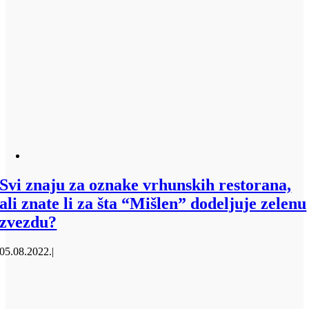
Svi znaju za oznake vrhunskih restorana,
ali znate li za šta “Mišlen” dodeljuje zelenu
zvezdu?
05.08.2022.
|