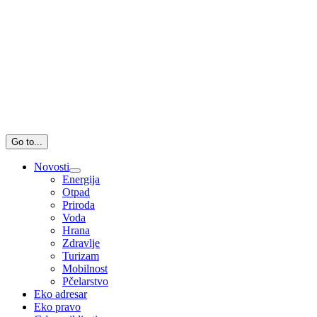
Go to...
Novosti
Energija
Otpad
Priroda
Voda
Hrana
Zdravlje
Turizam
Mobilnost
Pčelarstvo
Eko adresar
Eko pravo