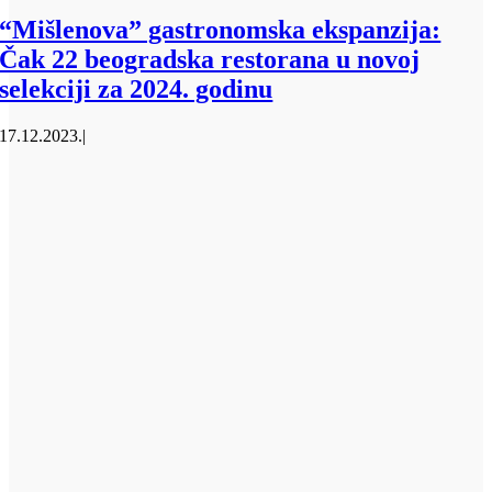
“Mišlenova” gastronomska ekspanzija:
Čak 22 beogradska restorana u novoj
selekciji za 2024. godinu
17.12.2023.
|