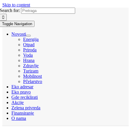
Skip to content
Search for:
Toggle Navigation
Novosti
Energija
Otpad
Priroda
Voda
Hrana
Zdravlje
Turizam
Mobilnost
Pčelarstvo
Eko adresar
Eko pravo
Gde reciklirati
Akcije
Zelena privreda
Finansiranje
O nama