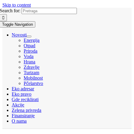
Skip to content
Search for:
Toggle Navigation
Novosti
Energija
Otpad
Priroda
Voda
Hrana
Zdravlje
Turizam
Mobilnost
Pčelarstvo
Eko adresar
Eko pravo
Gde reciklirati
Akcije
Zelena privreda
Finansiranje
O nama