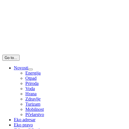
Go to...
Novosti
Energija
Otpad
Priroda
Voda
Hrana
Zdravlje
Turizam
Mobilnost
Pčelarstvo
Eko adresar
Eko pravo