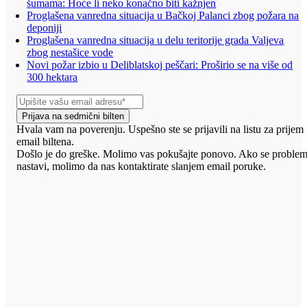
šumama: Hoće li neko konačno biti kažnjen
Proglašena vanredna situacija u Bačkoj Palanci zbog požara na
deponiji
Proglašena vanredna situacija u delu teritorije grada Valjeva
zbog nestašice vode
Novi požar izbio u Deliblatskoj peščari: Proširio se na više od
300 hektara
Prijava na sedmični bilten
Hvala vam na poverenju. Uspešno ste se prijavili na listu za prijem
email biltena.
Došlo je do greške. Molimo vas pokušajte ponovo. Ako se proble
nastavi, molimo da nas kontaktirate slanjem email poruke.