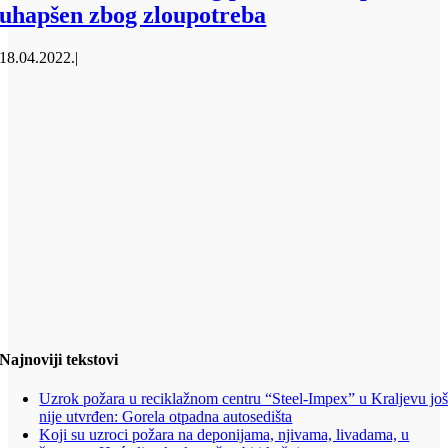
uhapšen zbog zloupotreba
18.04.2022.
|
Najnoviji tekstovi
Uzrok požara u reciklažnom centru “Steel-Impex” u Kraljevu jo
nije utvrđen: Gorela otpadna autosedišta
Koji su uzroci požara na deponijama, njivama, livadama, u