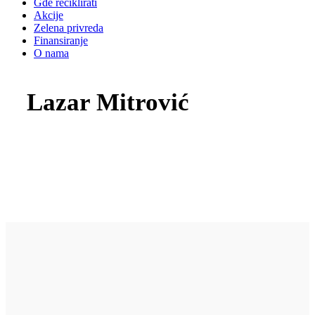
Gde reciklirati
Akcije
Zelena privreda
Finansiranje
O nama
Lazar Mitrović