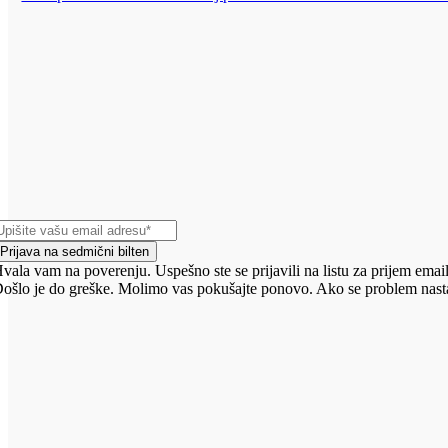
Prijava na sedmični bilten
vala vam na poverenju. Uspešno ste se prijavili na listu za prijem email
ošlo je do greške. Molimo vas pokušajte ponovo. Ako se problem nasta