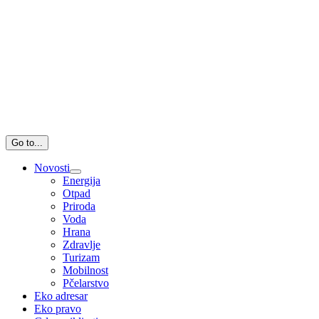
Go to...
Novosti
Energija
Otpad
Priroda
Voda
Hrana
Zdravlje
Turizam
Mobilnost
Pčelarstvo
Eko adresar
Eko pravo