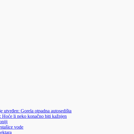
je utvrđen: Gorela otpadna autosedišta
: Hoće li neko konačno biti kažnjen
niji
estašice vode
hektara