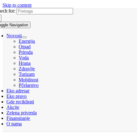
Skip to content
arch for:
oggle Navigation
Novosti
Energija
Otpad
Priroda
Voda
Hrana
Zdravlje
Turizam
Mobilnost
Pčelarstvo
Eko adresar
Eko pravo
Gde reciklirati
Akcije
Zelena privreda
Finansiranje
O nama