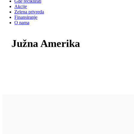
Gde reciklirati
Akcije
Zelena privreda
Finansiranje
O nama
Južna Amerika