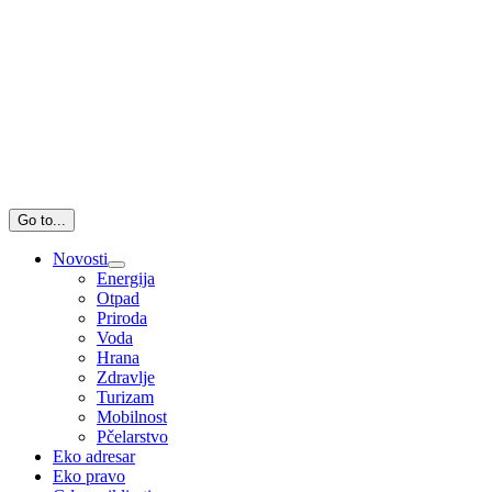
Go to...
Novosti
Energija
Otpad
Priroda
Voda
Hrana
Zdravlje
Turizam
Mobilnost
Pčelarstvo
Eko adresar
Eko pravo