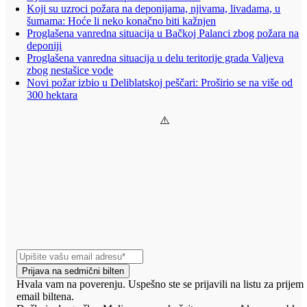
Koji su uzroci požara na deponijama, njivama, livadama, u
šumama: Hoće li neko konačno biti kažnjen
Proglašena vanredna situacija u Bačkoj Palanci zbog požara na
deponiji
Proglašena vanredna situacija u delu teritorije grada Valjeva
zbog nestašice vode
Novi požar izbio u Deliblatskoj peščari: Proširio se na više od
300 hektara
Prijava na sedmični bilten
Hvala vam na poverenju. Uspešno ste se prijavili na listu za prijem
email biltena.