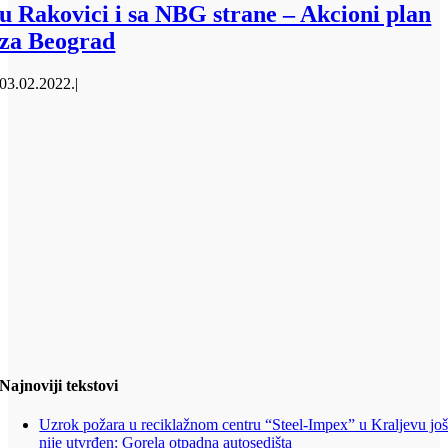
u Rakovici i sa NBG strane – Akcioni plan
za Beograd
03.02.2022.
|
Najnoviji tekstovi
Uzrok požara u reciklažnom centru “Steel-Impex” u Kraljevu jo
nije utvrđen: Gorela otpadna autosedišta