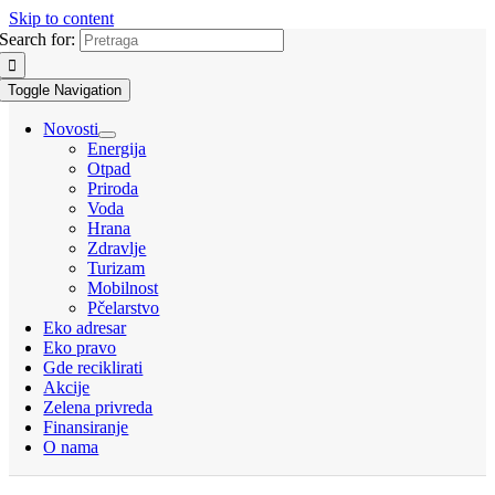
Skip to content
Search for:
Toggle Navigation
Novosti
Energija
Otpad
Priroda
Voda
Hrana
Zdravlje
Turizam
Mobilnost
Pčelarstvo
Eko adresar
Eko pravo
Gde reciklirati
Akcije
Zelena privreda
Finansiranje
O nama