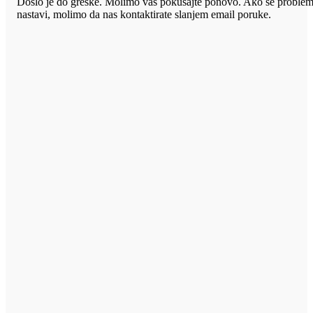
Došlo je do greške. Molimo vas pokušajte ponovo. Ako se proble
nastavi, molimo da nas kontaktirate slanjem email poruke.