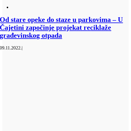
Od stare opeke do staze u parkovima – U
Čajetini započinje projekat reciklaže
građevinskog otpada
09.11.2022.
|