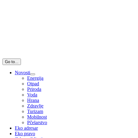
Go to...
Novosti
Energija
Otpad
Priroda
Voda
Hrana
Zdravlje
Turizam
Mobilnost
Pčelarstvo
Eko adresar
Eko pravo