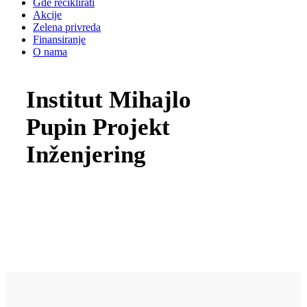
Gde reciklirati
Akcije
Zelena privreda
Finansiranje
O nama
Institut Mihajlo
Pupin Projekt
Inženjering