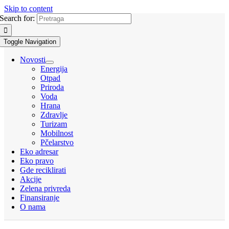
Skip to content
Search for:
Toggle Navigation
Novosti
Energija
Otpad
Priroda
Voda
Hrana
Zdravlje
Turizam
Mobilnost
Pčelarstvo
Eko adresar
Eko pravo
Gde reciklirati
Akcije
Zelena privreda
Finansiranje
O nama