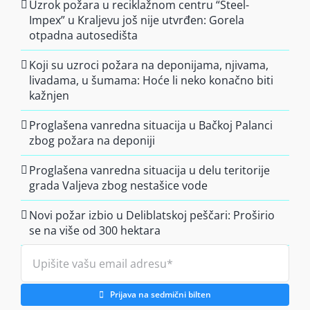
Uzrok požara u reciklažnom centru “Steel-
Impex” u Kraljevu još nije utvrđen: Gorela
otpadna autosedišta
Koji su uzroci požara na deponijama, njivama,
livadama, u šumama: Hoće li neko konačno biti
kažnjen
Proglašena vanredna situacija u Bačkoj Palanci
zbog požara na deponiji
Proglašena vanredna situacija u delu teritorije
grada Valjeva zbog nestašice vode
Novi požar izbio u Deliblatskoj peščari: Proširio
se na više od 300 hektara
Prijava na sedmični bilten