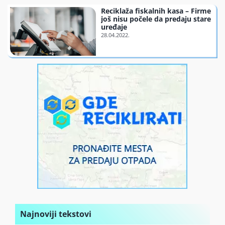
Reciklaža fiskalnih kasa – Firme
Finansiranje
još nisu počele da predaju stare
uređaje
O nama
Najnoviji tekstovi