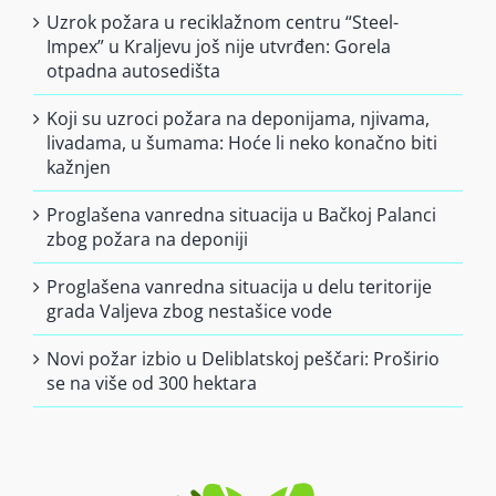
Uzrok požara u reciklažnom centru “Steel-
Impex” u Kraljevu još nije utvrđen: Gorela
otpadna autosedišta
Koji su uzroci požara na deponijama, njivama,
livadama, u šumama: Hoće li neko konačno biti
kažnjen
Proglašena vanredna situacija u Bačkoj Palanci
zbog požara na deponiji
Proglašena vanredna situacija u delu teritorije
grada Valjeva zbog nestašice vode
Novi požar izbio u Deliblatskoj peščari: Proširio
se na više od 300 hektara