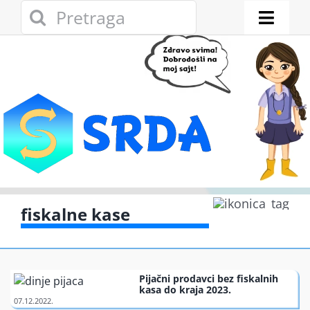
Skip
Search
to
for:
Toggl
content
Naviga
Novosti
Eko adresar
Eko pravo
Gde reciklirati
fiskalne kase
Akcije
Pijačni prodavci bez fiskalnih
Zelena privreda
kasa do kraja 2023.