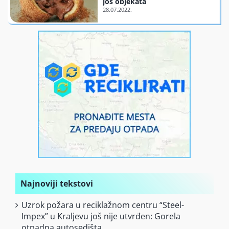
još objekata
Finansiranje
O nama
Najnoviji tekstovi
Uzrok požara u reciklažnom centru “Steel-
Impex” u Kraljevu još nije utvrđen: Gorela
otpadna autosedišta