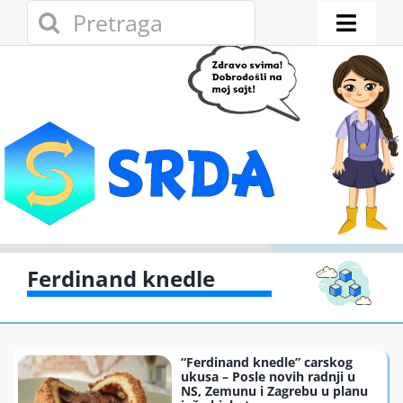
Skip
Search
to
for:
Toggl
content
Naviga
Novosti
Eko adresar
Eko pravo
Gde reciklirati
Ferdinand knedle
Akcije
“Ferdinand knedle” carskog
Zelena privreda
ukusa – Posle novih radnji u
NS, Zemunu i Zagrebu u planu