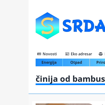
Skip
to
content
Novosti
Eko adresar
Energija
Otpad
Prir
činija od bambu