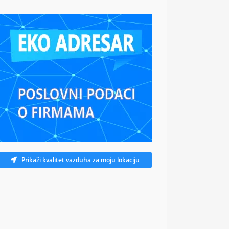
Prikaži kvalitet vazduha za moju lokaciju