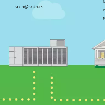
M
srda@srda.rs
P
P