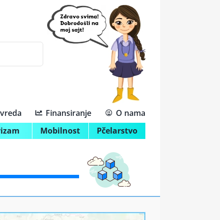
ivreda
Finansiranje
O nama
rizam
Mobilnost
Pčelarstvo