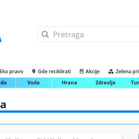
Search
for:
Eko pravo
Gde reciklirati
Akcije
Zelena pr
oda
Voda
Hrana
Zdravlje
Tu
sa