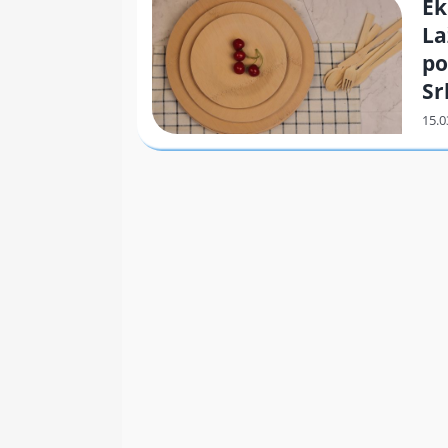
Ek
La
po
Sr