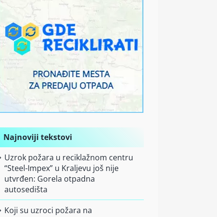
Najnoviji tekstovi
Uzrok požara u reciklažnom centru
“Steel-Impex” u Kraljevu još nije
utvrđen: Gorela otpadna
autosedišta
Koji su uzroci požara na