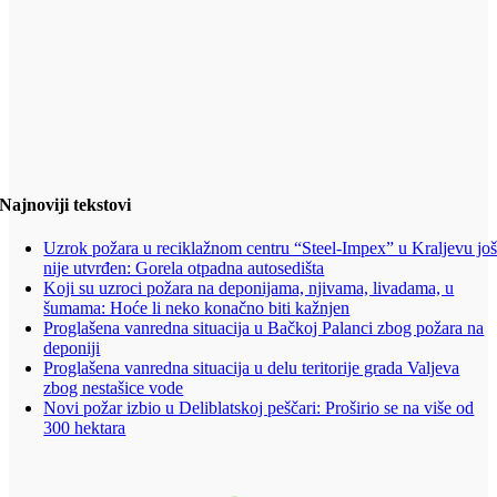
Najnoviji tekstovi
Uzrok požara u reciklažnom centru “Steel-Impex” u Kraljevu jo
nije utvrđen: Gorela otpadna autosedišta
Koji su uzroci požara na deponijama, njivama, livadama, u
šumama: Hoće li neko konačno biti kažnjen
Proglašena vanredna situacija u Bačkoj Palanci zbog požara na
deponiji
Proglašena vanredna situacija u delu teritorije grada Valjeva
zbog nestašice vode
Novi požar izbio u Deliblatskoj peščari: Proširio se na više od
300 hektara