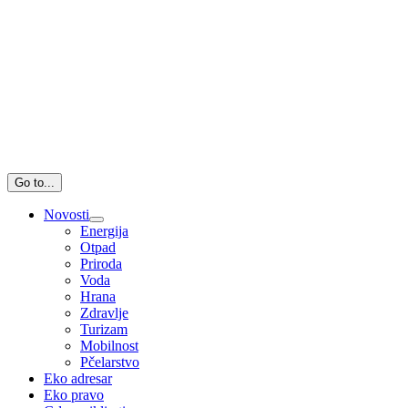
Go to...
Novosti
Energija
Otpad
Priroda
Voda
Hrana
Zdravlje
Turizam
Mobilnost
Pčelarstvo
Eko adresar
Eko pravo