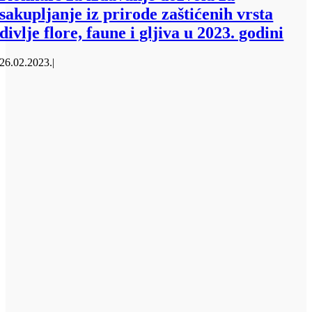
sakupljanje iz prirode zaštićenih vrsta
divlje flore, faune i gljiva u 2023. godini
26.02.2023.
|