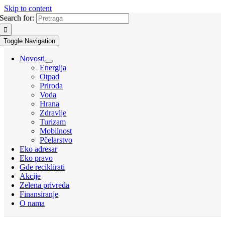
Skip to content
Search for:
Toggle Navigation
Novosti
Energija
Otpad
Priroda
Voda
Hrana
Zdravlje
Turizam
Mobilnost
Pčelarstvo
Eko adresar
Eko pravo
Gde reciklirati
Akcije
Zelena privreda
Finansiranje
O nama