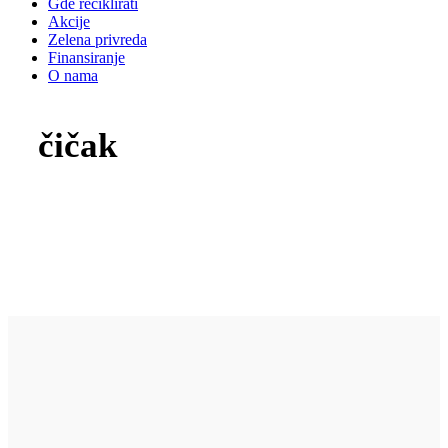
Gde reciklirati
Akcije
Zelena privreda
Finansiranje
O nama
čičak