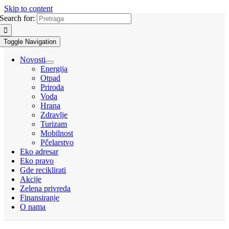
Skip to content
Search for:
Toggle Navigation
Novosti
Energija
Otpad
Priroda
Voda
Hrana
Zdravlje
Turizam
Mobilnost
Pčelarstvo
Eko adresar
Eko pravo
Gde reciklirati
Akcije
Zelena privreda
Finansiranje
O nama