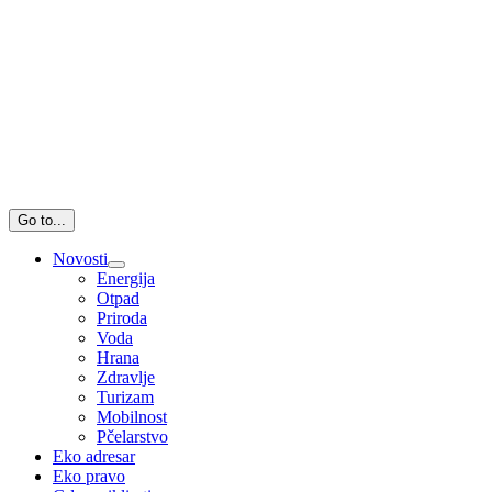
Go to...
Novosti
Energija
Otpad
Priroda
Voda
Hrana
Zdravlje
Turizam
Mobilnost
Pčelarstvo
Eko adresar
Eko pravo