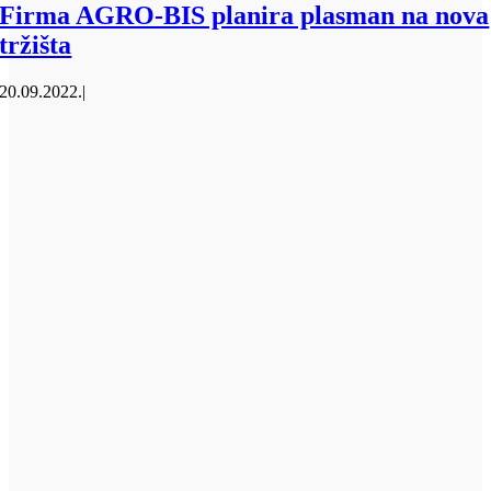
Firma AGRO-BIS planira plasman na nova
tržišta
20.09.2022.
|