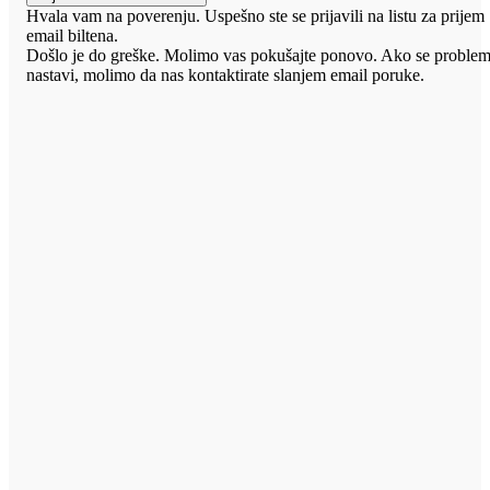
Hvala vam na poverenju. Uspešno ste se prijavili na listu za prijem
email biltena.
Došlo je do greške. Molimo vas pokušajte ponovo. Ako se proble
nastavi, molimo da nas kontaktirate slanjem email poruke.