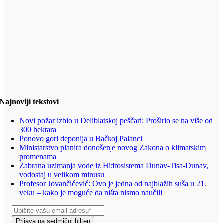
Najnoviji tekstovi
Novi požar izbio u Deliblatskoj peščari: Proširio se na više od
300 hektara
Ponovo gori deponija u Bačkoj Palanci
Ministarstvo planira donošenje novog Zakona o klimatskim
promenama
Zabrana uzimanja vode iz Hidrosistema Dunav-Tisa-Dunav,
vodostaj u velikom minusu
Profesor Jovančićević: Ovo je jedna od najblažih suša u 21.
veku – kako je moguće da ništa nismo naučili
Prijava na sedmični bilten