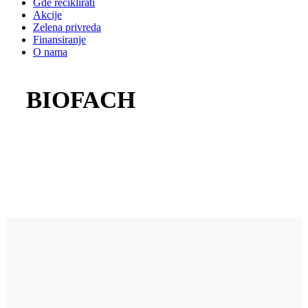
Gde reciklirati
Akcije
Zelena privreda
Finansiranje
O nama
BIOFACH