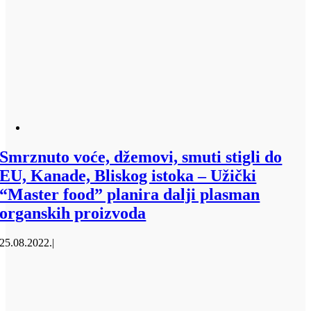
Smrznuto voće, džemovi, smuti stigli do
EU, Kanade, Bliskog istoka – Užički
“Master food” planira dalji plasman
organskih proizvoda
25.08.2022.
|