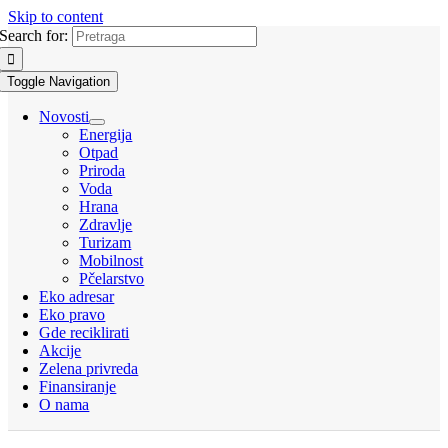
Skip to content
Search for:
Toggle Navigation
Novosti
Energija
Otpad
Priroda
Voda
Hrana
Zdravlje
Turizam
Mobilnost
Pčelarstvo
Eko adresar
Eko pravo
Gde reciklirati
Akcije
Zelena privreda
Finansiranje
O nama