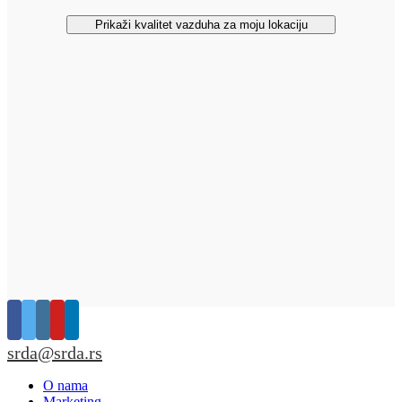
Prikaži kvalitet vazduha za moju lokaciju
srda@srda.rs
O nama
Marketing