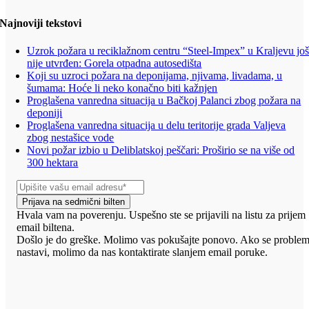
Najnoviji tekstovi
Uzrok požara u reciklažnom centru “Steel-Impex” u Kraljevu jo
nije utvrđen: Gorela otpadna autosedišta
Koji su uzroci požara na deponijama, njivama, livadama, u
šumama: Hoće li neko konačno biti kažnjen
Proglašena vanredna situacija u Bačkoj Palanci zbog požara na
deponiji
Proglašena vanredna situacija u delu teritorije grada Valjeva
zbog nestašice vode
Novi požar izbio u Deliblatskoj peščari: Proširio se na više od
300 hektara
Prijava na sedmični bilten
Hvala vam na poverenju. Uspešno ste se prijavili na listu za prijem
email biltena.
Došlo je do greške. Molimo vas pokušajte ponovo. Ako se proble
nastavi, molimo da nas kontaktirate slanjem email poruke.