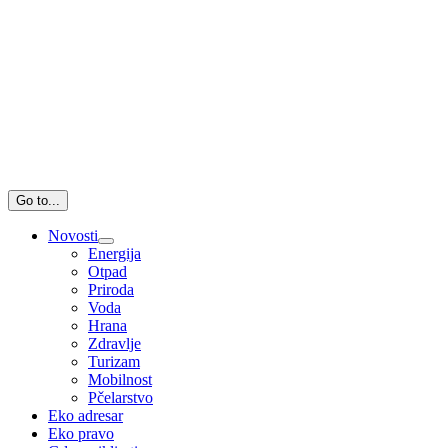
Go to...
Novosti
Energija
Otpad
Priroda
Voda
Hrana
Zdravlje
Turizam
Mobilnost
Pčelarstvo
Eko adresar
Eko pravo