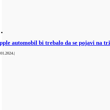
pple automobil bi trebalo da se pojavi na tr
.01.2024.
|