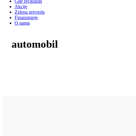
Gde reciklirati
Akcije
Zelena privreda
Finansiranje
O nama
automobil