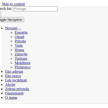
Skip to content
arch for:
oggle Navigation
Novosti
Energija
Otpad
Priroda
Voda
Hrana
Zdravlje
Turizam
Mobilnost
Pčelarstvo
Eko adresar
Eko pravo
Gde reciklirati
Akcije
Zelena privreda
Finansiranje
O nama