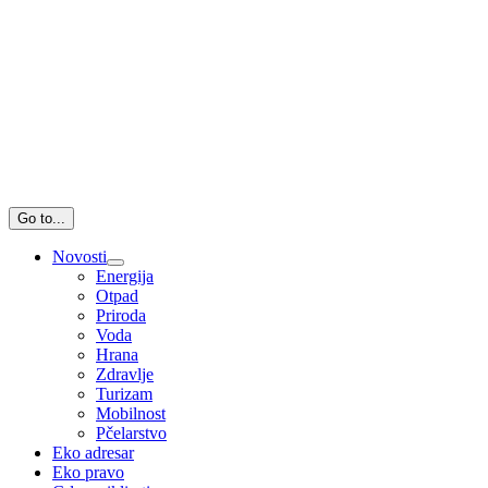
Go to...
Novosti
Energija
Otpad
Priroda
Voda
Hrana
Zdravlje
Turizam
Mobilnost
Pčelarstvo
Eko adresar
Eko pravo