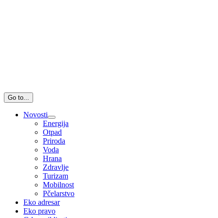
Go to...
Novosti
Energija
Otpad
Priroda
Voda
Hrana
Zdravlje
Turizam
Mobilnost
Pčelarstvo
Eko adresar
Eko pravo