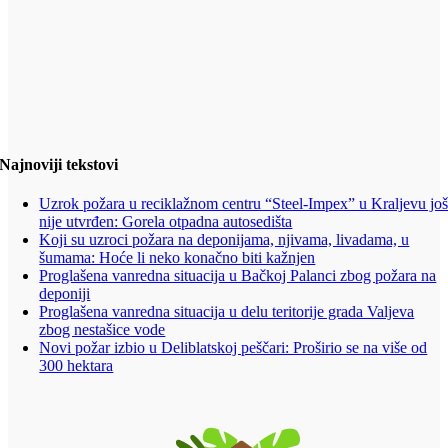
Najnoviji tekstovi
Uzrok požara u reciklažnom centru “Steel-Impex” u Kraljevu jo
nije utvrđen: Gorela otpadna autosedišta
Koji su uzroci požara na deponijama, njivama, livadama, u
šumama: Hoće li neko konačno biti kažnjen
Proglašena vanredna situacija u Bačkoj Palanci zbog požara na
deponiji
Proglašena vanredna situacija u delu teritorije grada Valjeva
zbog nestašice vode
Novi požar izbio u Deliblatskoj peščari: Proširio se na više od
300 hektara