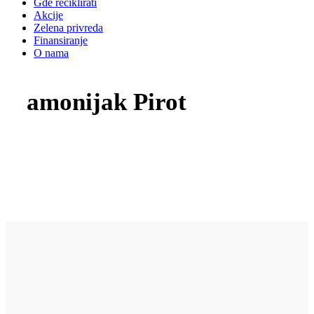
Gde reciklirati
Akcije
Zelena privreda
Finansiranje
O nama
amonijak Pirot