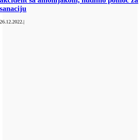
akcident sa amonijakom, nudimo pomoć za
sanaciju
26.12.2022.
|