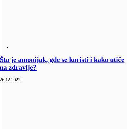
Šta je amonijak, gde se koristi i kako utiče
na zdravlje?
26.12.2022.
|