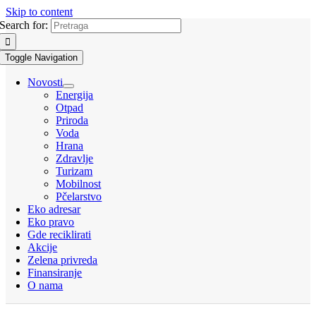
Skip to content
Search for:
Toggle Navigation
Novosti
Energija
Otpad
Priroda
Voda
Hrana
Zdravlje
Turizam
Mobilnost
Pčelarstvo
Eko adresar
Eko pravo
Gde reciklirati
Akcije
Zelena privreda
Finansiranje
O nama