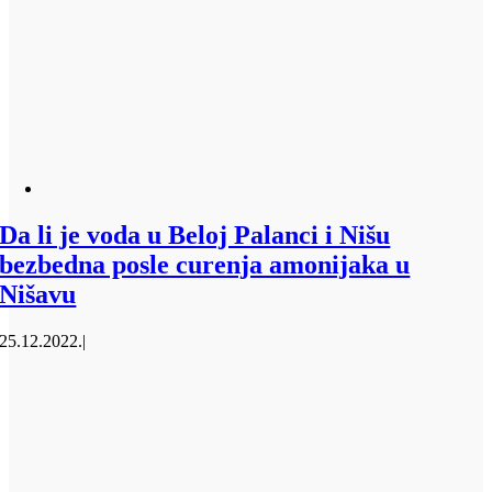
Da li je voda u Beloj Palanci i Nišu
bezbedna posle curenja amonijaka u
Nišavu
25.12.2022.
|