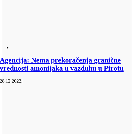
Agencija: Nema prekoračenja granične
vrednosti amonijaka u vazduhu u Pirotu
28.12.2022.
|