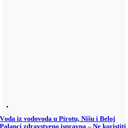
Vоdа iz vodovoda u Pirоtu, Nišu i Bеlој
Pаlаnci zdrаvstvеnо isprаvnа – Ne koristiti