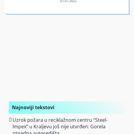
Finansiran
O nama
Najnoviji tekstovi
Uzrok požara u reciklažnom centru “Steel-
Impex” u Kraljevu još nije utvrđen: Gorela
otpadna autosedišta