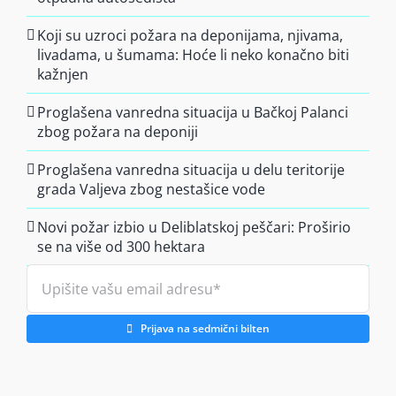
Koji su uzroci požara na deponijama, njivama,
livadama, u šumama: Hoće li neko konačno biti
kažnjen
Proglašena vanredna situacija u Bačkoj Palanci
zbog požara na deponiji
Proglašena vanredna situacija u delu teritorije
grada Valjeva zbog nestašice vode
Novi požar izbio u Deliblatskoj peščari: Proširio
se na više od 300 hektara
Prijava na sedmični bilten