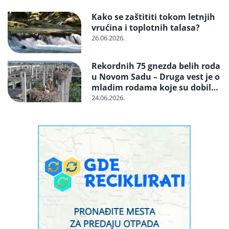
Kako se zaštititi tokom letnjih
vrućina i toplotnih talasa?
26.06.2026.
Rekordnih 75 gnezda belih roda
u Novom Sadu – Druga vest je o
mladim rodama koje su dobile
proteze za amputirane noge
24.06.2026.