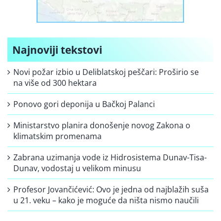
Najnoviji tekstovi
Novi požar izbio u Deliblatskoj peščari: Proširio se
na više od 300 hektara
Ponovo gori deponija u Bačkoj Palanci
Ministarstvo planira donošenje novog Zakona o
klimatskim promenama
Zabrana uzimanja vode iz Hidrosistema Dunav-Tisa-
Dunav, vodostaj u velikom minusu
Profesor Jovančićević: Ovo je jedna od najblažih suša
u 21. veku – kako je moguće da ništa nismo naučili