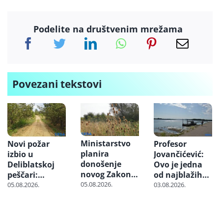
Podelite na društvenim mrežama
Povezani tekstovi
Ministarstvo
Novi požar
Profesor
planira
izbio u
Jovančićević:
donošenje
Deliblatskoj
Ovo je jedna
novog Zakona
peščari:
od najblažih
o klimatskim
Proširio se na
suša u 21.
05.08.2026.
05.08.2026.
03.08.2026.
promenama
više od 300
veku – kako je
hektara
moguće da
ništa nismo