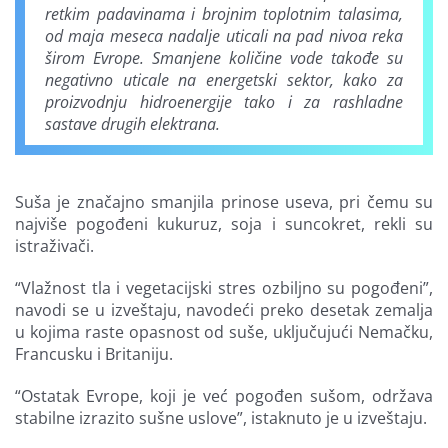
retkim padavinama i brojnim toplotnim talasima,
od maja meseca nadalje uticali na pad nivoa reka
širom Evrope. Smanjene količine vode takođe su
negativno uticale na energetski sektor, kako za
proizvodnju hidroenergije tako i za rashladne
sastave drugih elektrana.
Suša je značajno smanjila prinose useva, pri čemu su
najviše pogođeni kukuruz, soja i suncokret, rekli su
istraživači.
“Vlažnost tla i vegetacijski stres ozbiljno su pogođeni”,
navodi se u izveštaju, navodeći preko desetak zemalja
u kojima raste opasnost od suše, uključujući Nemačku,
Francusku i Britaniju.
“Ostatak Evrope, koji je već pogođen sušom, održava
stabilne izrazito sušne uslove”, istaknuto je u izveštaju.