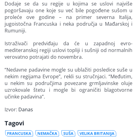
Dodaje se da su regije u kojima se uslovi najviše
pogoršavaju one koje su već bile pogođene sušom u
proleće ove godine – na primer severna Italija,
jugoistočna Francuska i neka područja u Mađarskoj i
Rumuniji.
Istraživači predviđaju da će u zapadnoj evro-
mediteranskoj regiji uslovi topliji i sušniji od normalnih
verovatno potrajati do novembra.
“Nedavne padavine mogle su ublažiti posledice suše u
nekim regijama Evrope”, rekli su stručnjaci. “Međutim,
u nekim su područjima povezane grmljavinske oluje
uzrokovale štetu i mogle bi ograničiti blagotvorne
učinke padavina”.
Izvor:
Danas
Tagovi
FRANCUSKA
NEMAČKA
SUŠA
VELIKA BRITANIJA