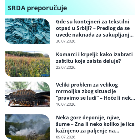
naučili
SRDA preporučuje
Gde su kontejneri za tekstilni
otpad u Srbiji? – Predlog da se
uvede naknada za sakupljanje i
reciklažu i svrstavanje u
30.07.2026.
posebne tokove otpada
Komarci i krpelji: kako izabrati
zaštitu koja zaista deluje?
23.07.2026.
Veliki problem za velikog
mrmoljka zbog situacije
“pravimo se ludi” – Hoće li neko
reagovati i spasiti strogo
16.07.2026.
zaštićenu vrstu?
Neka gore deponije, njive,
šume – Zna li neko koliko je lica
kažnjeno za paljenje na
otvorenom
09.07.2026.