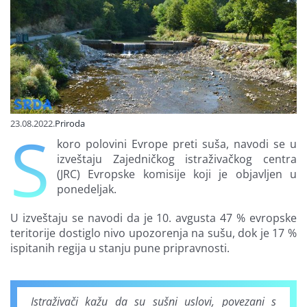
Finansiranje
O nama
23.08.2022.
Priroda
S
koro polovini Evrope preti suša, navodi se u
izveštaju Zajedničkog istraživačkog centra
(JRC) Evropske komisije koji je objavljen u
ponedeljak.
U izveštaju se navodi da je 10. avgusta 47 % evropske
teritorije dostiglo nivo upozorenja na sušu, dok je 17 %
ispitanih regija u stanju pune pripravnosti.
Istraživači kažu da su sušni uslovi, povezani s