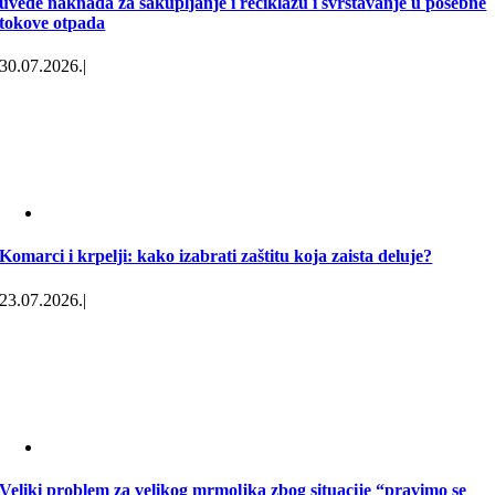
uvede naknada za sakupljanje i reciklažu i svrstavanje u posebne
tokove otpada
30.07.2026.
|
Komarci i krpelji: kako izabrati zaštitu koja zaista deluje?
23.07.2026.
|
Veliki problem za velikog mrmoljka zbog situacije “pravimo se