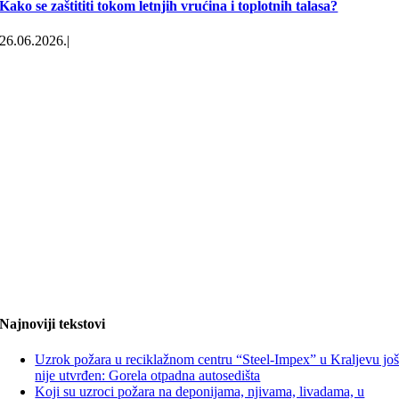
Kako se zaštititi tokom letnjih vrućina i toplotnih talasa?
26.06.2026.
|
Najnoviji tekstovi
Uzrok požara u reciklažnom centru “Steel-Impex” u Kraljevu jo
nije utvrđen: Gorela otpadna autosedišta
Koji su uzroci požara na deponijama, njivama, livadama, u