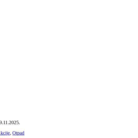
9.11.2025.
kcije
,
Otpad