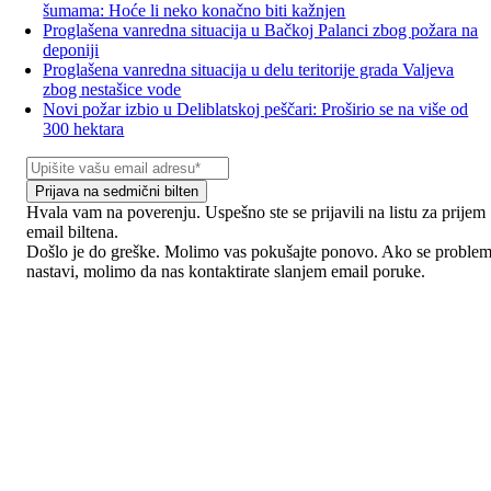
šumama: Hoće li neko konačno biti kažnjen
Proglašena vanredna situacija u Bačkoj Palanci zbog požara na
deponiji
Proglašena vanredna situacija u delu teritorije grada Valjeva
zbog nestašice vode
Novi požar izbio u Deliblatskoj peščari: Proširio se na više od
300 hektara
Prijava na sedmični bilten
Hvala vam na poverenju. Uspešno ste se prijavili na listu za prijem
email biltena.
Došlo je do greške. Molimo vas pokušajte ponovo. Ako se proble
nastavi, molimo da nas kontaktirate slanjem email poruke.