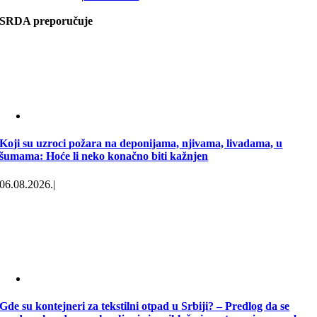
SRDA preporučuje
Koji su uzroci požara na deponijama, njivama, livadama, u
šumama: Hoće li neko konačno biti kažnjen
06.08.2026.
|
Gde su kontejneri za tekstilni otpad u Srbiji? – Predlog da se