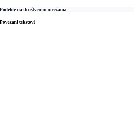
Podelite na društvenim mrežama
Povezani tekstovi