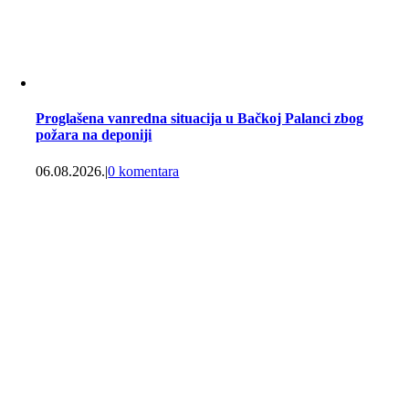
Proglašena vanredna situacija u Bačkoj Palanci zbog
požara na deponiji
06.08.2026.
|
0 komentara