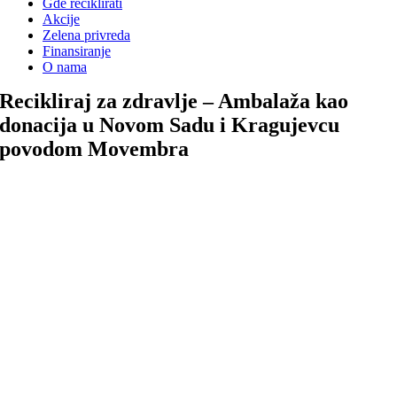
Gde reciklirati
Akcije
Zelena privreda
Finansiranje
O nama
Recikliraj za zdravlje – Ambalaža kao
donacija u Novom Sadu i Kragujevcu
povodom Movembra