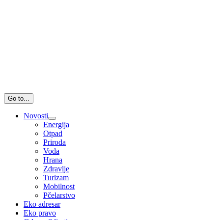
Go to...
Novosti
Energija
Otpad
Priroda
Voda
Hrana
Zdravlje
Turizam
Mobilnost
Pčelarstvo
Eko adresar
Eko pravo