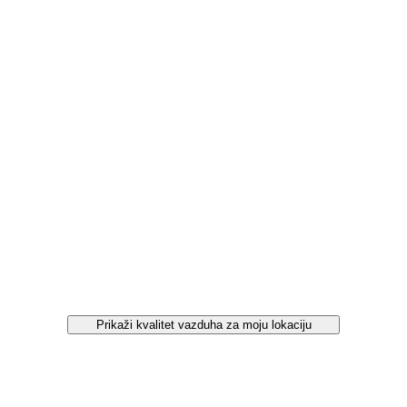
Prikaži kvalitet vazduha za moju lokaciju