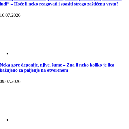
ludi” – Hoće li neko reagovati i spasiti strogo zaštićenu vrstu?
16.07.2026.
|
Neka gore deponije, njive, šume – Zna li neko koliko je lica
kažnjeno za paljenje na otvorenom
09.07.2026.
|