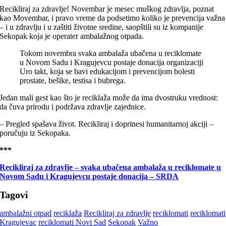
Recikliraj za zdravlje! Novembar je mesec muškog zdravlja, poznat
kao Movembar, i pravo vreme da podsetimo koliko je prevencija važna
– i u zdravlju i u zaštiti životne sredine, saopštili su iz kompanije
Sekopak koja je operater ambalažnog otpada.
Tokom novembra svaka ambalaža ubačena u reciklomate
u Novom Sadu i Kragujevcu postaje donacija organizaciji
Uro takt, koja se bavi edukacijom i prevencijom bolesti
prostate, bešike, testisa i bubrega.
Jedan mali gest kao što je reciklaža može da ima dvostruku vrednost:
da čuva prirodu i podržava zdravlje zajednice.
– Pregled spašava život. Recikliraj i doprinesi humanitarnoj akciji –
poručuju iz Sekopaka.
***
Recikliraj za zdravlje – svaka ubačena ambalaža u reciklomate u
Novom Sadu i Kragujevcu postaje donacija – SRDA
Tagovi
ambalažni otpad
reciklaža
Recikliraj za zdravlje
reciklomati
reciklomati
Kragujevac
reciklomati Novi Sad
Sekopak
Važno