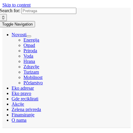
Skip to content
Search for:
Toggle Navigation
Novosti
Energija
Otpad
Priroda
Voda
Hrana
Zdravlje
Turizam
Mobilnost
Pčelarstvo
Eko adresar
Eko pravo
Gde reciklirati
Akcije
Zelena privreda
Finansiranje
O nama