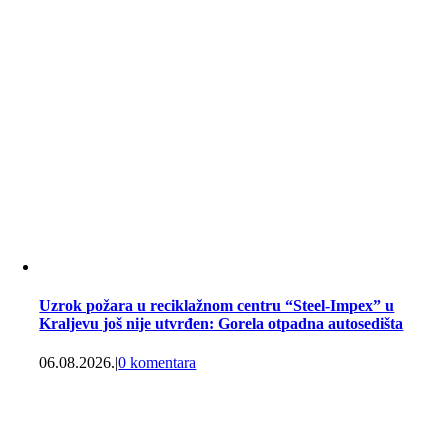
Uzrok požara u reciklažnom centru “Steel-Impex” u
Kraljevu još nije utvrđen: Gorela otpadna autosedišta
06.08.2026.
|
0 komentara