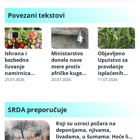
Povezani tekstovi
Ishrana i
Ministarstvo
Objavljeno
bezbedno
donelo nove
Uputstvo za
čuvanje
mere protiv
pravdanje
namirnica
afričke kuge
isplaćenih
tokom letnjih
svinja:
sredstava za
25.07.2026.
20.07.2026.
11.07.2026.
meseci
Ograničen
poljoprivredne
pristup
subvencije za
lovištima i
2026.
šumama
SRDA preporučuje
Koji su uzroci požara na
deponijama, njivama,
livadama, u šumama: Hoće li