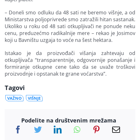
– Doneli smo odluku da 48 sati ne beremo višnje, a od
Ministarstva poljoprivrede smo zatražili hitan sastanak.
Ukoliko u roku od 48 sati otkupljivači ne ponude neku
cenu, preduzećmo radikalnije mere – rekao je Josimov
koji u Bavništu uzgaja to voće na šest hektara.
Istakao je da proizvođači višanja zahtevaju od
otkupljivača “transparentnije, odgovornije ponašanje i
formiranje otkupne cene tako da se uvaže troškovi
proizvodnje i opstanak te grane voćarstva”.
Tagovi
VAŽNO
VIŠNJE
Podelite na društvenim mrežama