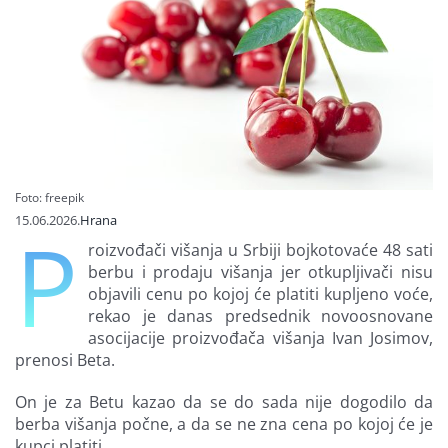
Finansiranje
O nama
Foto: freepik
15.06.2026.
Hrana
P
roizvođači višanja u Srbiji bojkotovaće 48 sati
berbu i prodaju višanja jer otkupljivači nisu
objavili cenu po kojoj će platiti kupljeno voće,
rekao je danas predsednik novoosnovane
asocijacije proizvođača višanja Ivan Josimov,
prenosi Beta.
On je za Betu kazao da se do sada nije dogodilo da
berba višanja počne, a da se ne zna cena po kojoj će je
kupci platiti.