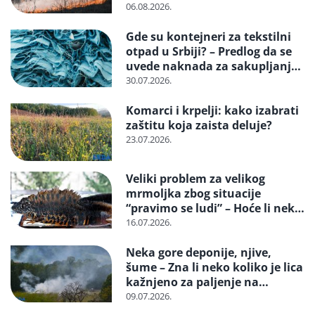
neko konačno biti kažnjen
06.08.2026.
Gde su kontejneri za tekstilni
otpad u Srbiji? – Predlog da se
uvede naknada za sakupljanje i
reciklažu i svrstavanje u
30.07.2026.
posebne tokove otpada
Komarci i krpelji: kako izabrati
zaštitu koja zaista deluje?
23.07.2026.
Veliki problem za velikog
mrmoljka zbog situacije
“pravimo se ludi” – Hoće li neko
reagovati i spasiti strogo
16.07.2026.
zaštićenu vrstu?
Neka gore deponije, njive,
šume – Zna li neko koliko je lica
kažnjeno za paljenje na
otvorenom
09.07.2026.