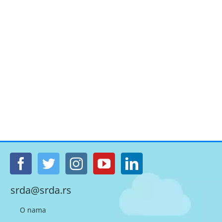
srda@srda.rs
O nama