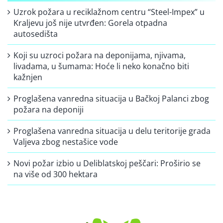
Uzrok požara u reciklažnom centru “Steel-Impex” u
Kraljevu još nije utvrđen: Gorela otpadna
autosedišta
Koji su uzroci požara na deponijama, njivama,
livadama, u šumama: Hoće li neko konačno biti
kažnjen
Proglašena vanredna situacija u Bačkoj Palanci zbog
požara na deponiji
Proglašena vanredna situacija u delu teritorije grada
Valjeva zbog nestašice vode
Novi požar izbio u Deliblatskoj peščari: Proširio se
na više od 300 hektara