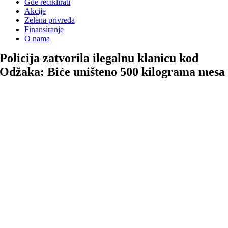
Gde reciklirati
Akcije
Zelena privreda
Finansiranje
O nama
Policija zatvorila ilegalnu klanicu kod
Odžaka: Biće uništeno 500 kilograma mesa