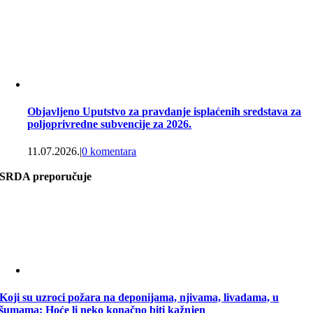
Objavljeno Uputstvo za pravdanje isplaćenih sredstava za
poljoprivredne subvencije za 2026.
11.07.2026.
|
0 komentara
SRDA preporučuje
Koji su uzroci požara na deponijama, njivama, livadama, u
šumama: Hoće li neko konačno biti kažnjen