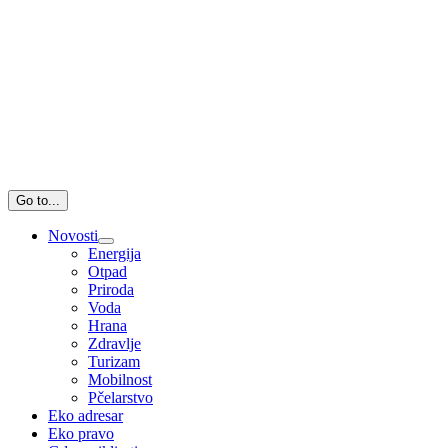
Go to...
Novosti
Energija
Otpad
Priroda
Voda
Hrana
Zdravlje
Turizam
Mobilnost
Pčelarstvo
Eko adresar
Eko pravo