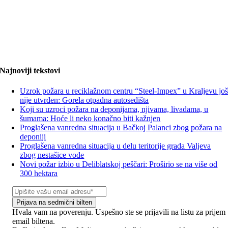
Najnoviji tekstovi
Uzrok požara u reciklažnom centru “Steel-Impex” u Kraljevu jo
nije utvrđen: Gorela otpadna autosedišta
Koji su uzroci požara na deponijama, njivama, livadama, u
šumama: Hoće li neko konačno biti kažnjen
Proglašena vanredna situacija u Bačkoj Palanci zbog požara na
deponiji
Proglašena vanredna situacija u delu teritorije grada Valjeva
zbog nestašice vode
Novi požar izbio u Deliblatskoj peščari: Proširio se na više od
300 hektara
Prijava na sedmični bilten
Hvala vam na poverenju. Uspešno ste se prijavili na listu za prijem
email biltena.