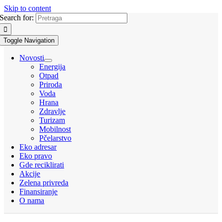
Skip to content
Search for:
Toggle Navigation
Novosti
Energija
Otpad
Priroda
Voda
Hrana
Zdravlje
Turizam
Mobilnost
Pčelarstvo
Eko adresar
Eko pravo
Gde reciklirati
Akcije
Zelena privreda
Finansiranje
O nama