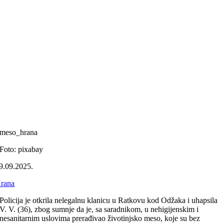
meso_hrana
Foto: pixabay
9.09.2025.
rana
Policija je otkrila nelegalnu klanicu u Ratkovu kod Odžaka i uhapsila
V. V. (36), zbog sumnje da je, sa saradnikom, u nehigijenskim i
nesanitarnim uslovima prerađivao životinjsko meso, koje su bez