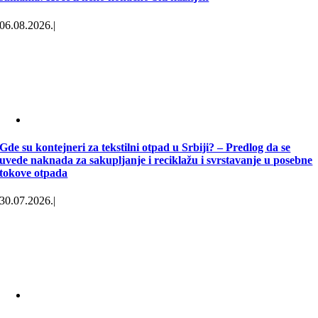
06.08.2026.
|
Gde su kontejneri za tekstilni otpad u Srbiji? – Predlog da se
uvede naknada za sakupljanje i reciklažu i svrstavanje u posebne
tokove otpada
30.07.2026.
|