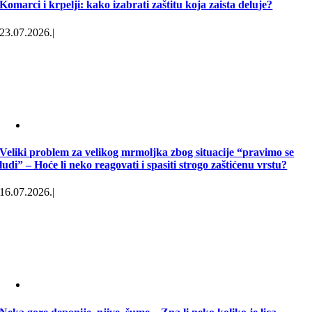
Komarci i krpelji: kako izabrati zaštitu koja zaista deluje?
23.07.2026.
|
Veliki problem za velikog mrmoljka zbog situacije “pravimo se
ludi” – Hoće li neko reagovati i spasiti strogo zaštićenu vrstu?
16.07.2026.
|