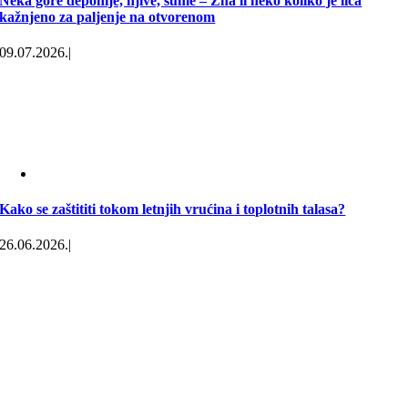
Neka gore deponije, njive, šume – Zna li neko koliko je lica
kažnjeno za paljenje na otvorenom
09.07.2026.
|
Kako se zaštititi tokom letnjih vrućina i toplotnih talasa?
26.06.2026.
|