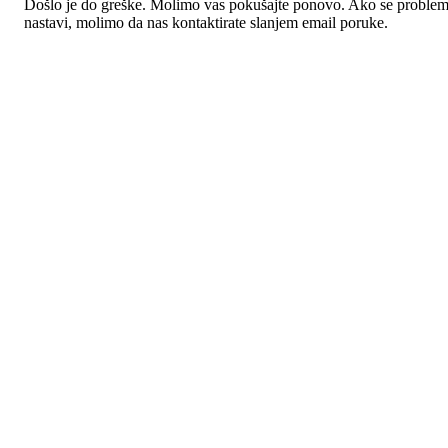
Došlo je do greške. Molimo vas pokušajte ponovo. Ako se proble
nastavi, molimo da nas kontaktirate slanjem email poruke.