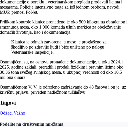
dokumentacije o poreklu i veterinarskom pregledu prodavali licima i
mesarama. Policija intenzivno traga za još jednom osobom, navodi
MUP, prenosi FoNet.
Prilikom kontrole klanice pronađeno je oko 500 kilograma obrađenog i
smrznutog mesa, oko 1.000 komada ušnih markica za obeležavanje
domaćih životinja, kao i dokumentacija.
Klanica je odmah zatvorena, a meso je proglašeno za
škodljivo po zdravlje ljudi i biće uništeno po nalogu
Veterinarske inspekcije.
Osumnjičeni su, na osnovu pronađene dokumentacije, u toku 2024. i
2025. godine zaklali, preradili i prodali fizičkim i pravnim licima oko
30,36 tona svežeg svinjskog mesa, u ukupnoj vrednosti od oko 10,5
miliona dinara.
Osumnjičenom V. V. je određeno zadržavanje do 48 časova i on je, uz
krivičnu prijavu, priveden nadležnom tužilaštvu.
Tagovi
Odžaci
Važno
Podelite na društvenim mrežama