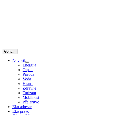
Go to...
Novosti
Energija
Otpad
Priroda
Voda
Hrana
Zdravlje
Turizam
Mobilnost
Pčelarstvo
Eko adresar
Eko pravo