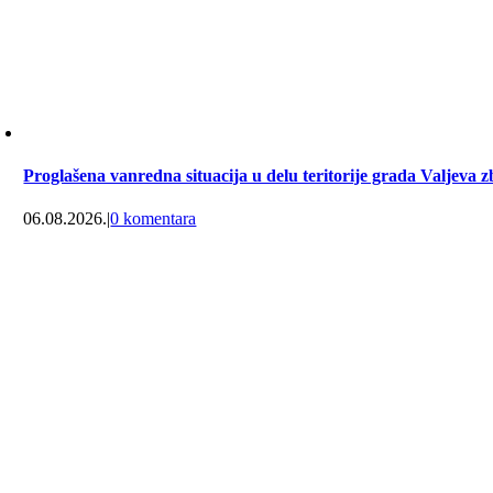
Proglašena vanredna situacija u delu teritorije grada Valjeva z
06.08.2026.
|
0 komentara