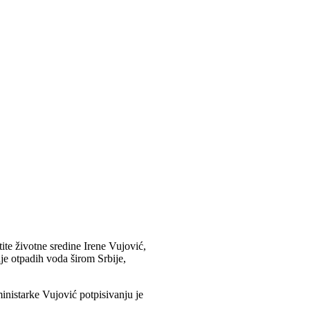
ite životne sredine Irene Vujović,
je otpadih voda širom Srbije,
inistarke Vujović potpisivanju je