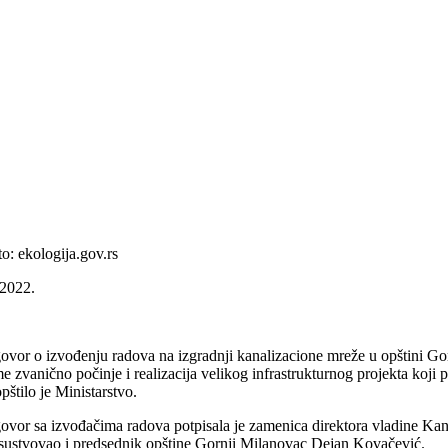
to: ekologija.gov.rs
.2022.
ovor o izvođenju radova na izgradnji kanalizacione mreže u opštini Gor
me zvanično počinje i realizacija velikog infrastrukturnog projekta koji
pštilo je Ministarstvo.
ovor sa izvođačima radova potpisala je zamenica direktora vladine Kanc
isustvovao i predsednik opštine Gornji Milanovac Dejan Kovačević.