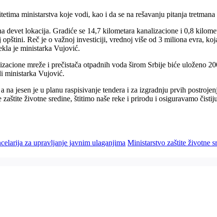
itetima ministarstva koje vodi, kao i da se na rešavanju pitanja tretman
 devet lokacija. Gradiće se 14,7 kilometara kanalizacione i 0,8 kilom
opštini. Reč je o važnoj investiciji, vrednoj više od 3 miliona evra, koj
ekla je ministarka Vujović.
lizacione mreže i prečistača otpadnih voda širom Srbije biće uloženo 20
i ministarka Vujović.
a na jesen je u planu raspisivanje tendera i za izgradnju prvih postroj
aštite životne sredine, štitimo naše reke i prirodu i osiguravamo čisti
celarija za upravljanje javnim ulaganjima
Ministarstvo zaštite životne s