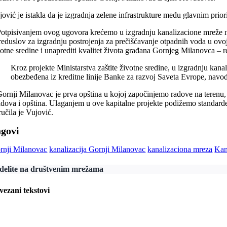
jović je istakla da je izgradnja zelene infrastrukture među glavnim prior
Potpisivanjem ovog ugovora krećemo u izgradnju kanalizacione mreže na
reduslov za izgradnju postrojenja za prečišćavanje otpadnih voda u ovoj 
votne sredine i unaprediti kvalitet života građana Gornjeg Milanovca – r
Kroz projekte Ministarstva zaštite životne sredine, u izgradnju kana
obezbeđena iz kreditne linije Banke za razvoj Saveta Evrope, navod
Gornji Milanovac je prva opština u kojoj započinjemo radove na terenu, 
adova i opština. Ulaganjem u ove kapitalne projekte podižemo standarde z
ručila je Vujović.
agovi
rnji Milanovac
kanalizacija Gornji Milanovac
kanalizaciona mreza
Kan
delite na društvenim mrežama
vezani tekstovi