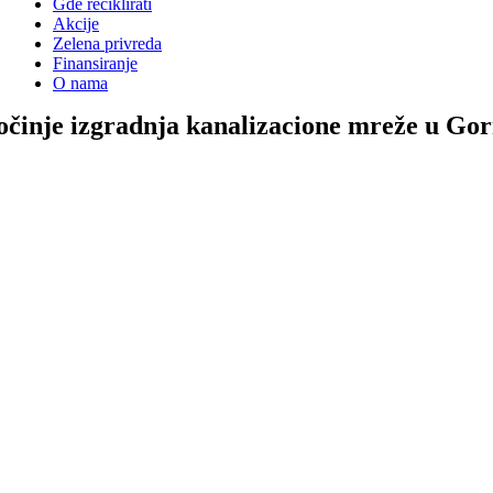
Gde reciklirati
Akcije
Zelena privreda
Finansiranje
O nama
očinje izgradnja kanalizacione mreže u G