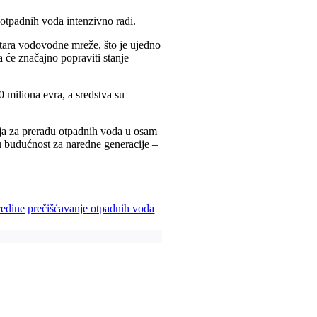
a otpadnih voda intenzivno radi.
etara vodovodne mreže, što je ujedno
a će značajno popraviti stanje
0 miliona evra, a sredstva su
enja za preradu otpadnih voda u osam
ju budućnost za naredne generacije –
redine
prečišćavanje otpadnih voda