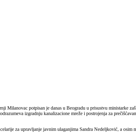
nji Milanovac potpisan je danas u Beogradu u prisustvu ministarke zašt
 podrazumeva izgradnju kanalizacione mreže i postrojenja za prečišćavan
elarije za upravljanje javnim ulaganjima Sandra Nedeljković, a osim m