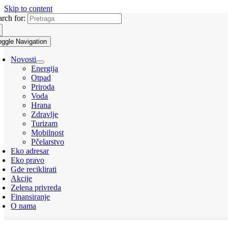
Skip to content
arch for:
oggle Navigation
Novosti
Energija
Otpad
Priroda
Voda
Hrana
Zdravlje
Turizam
Mobilnost
Pčelarstvo
Eko adresar
Eko pravo
Gde reciklirati
Akcije
Zelena privreda
Finansiranje
O nama