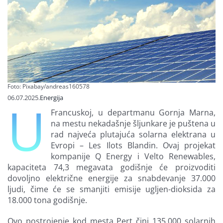
Finansiranje
O nama
Foto: Pixabay/andreas160578
06.07.2025.
Energija
U
Francuskoj, u departmanu Gornja Marna,
na mestu nekadašnje šljunkare je puštena u
rad najveća plutajuća solarna elektrana u
Evropi – Les Ilots Blandin. Ovaj projekat
kompanije Q Energy i Velto Renewables,
kapaciteta 74,3 megavata godišnje će proizvoditi
dovoljno električne energije za snabdevanje 37.000
ljudi, čime će se smanjiti emisije ugljen-dioksida za
18.000 tona godišnje.
Ovo postrojenje kod mesta Pert čini 135.000 solarnih