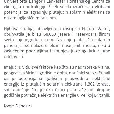
Univerziteta Bangor i Lankaster i britanskog Centra za
ekologiju i hidrologiju želeli su da izračunaju globalni
potencijal za izgradnju plutajućih solarnih elektrana sa
niskim ugljeničnim otiskom.
Njihova studija, objavljena u časopisu Nature Water,
obuhvatila je blizu 68.000 jezera i rezervoara širom
sveta koji pogoduju za postavljanje plutajućih solarnih
panela jer se nalaze u blizini naseljenih mesta, nisu u
zaštićenim područjima i ispunjavaju druge kriterijume
održivosti.
Imajući u vidu sve faktore kao što su nadmorska visina,
geografska širina i godišnje doba, naučnici su izračunali
da je potencijalna godišnja proizvodnja električne
energije iz plutajućih solarnih elektrana 1.302 teravat
sati godišnje što je oko četiri puta više od ukupne
godišnje potražnje električne energije u Velikoj Britaniji.
Izvor:
Danas.rs