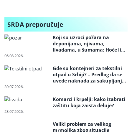
Indonezije:
Miloševo” i
projekta
Cena skoči i tri
“Srpska Crnja”
„Jadar“
puta dok
stigne do
SRDA preporučuje
Balkana
Koji su uzroci požara na
deponijama, njivama,
livadama, u šumama: Hoće li
neko konačno biti kažnjen
06.08.2026.
Gde su kontejneri za tekstilni
otpad u Srbiji? – Predlog da se
uvede naknada za sakupljanje i
reciklažu i svrstavanje u
30.07.2026.
posebne tokove otpada
Komarci i krpelji: kako izabrati
zaštitu koja zaista deluje?
23.07.2026.
Veliki problem za velikog
mrmoljka zbog situacije