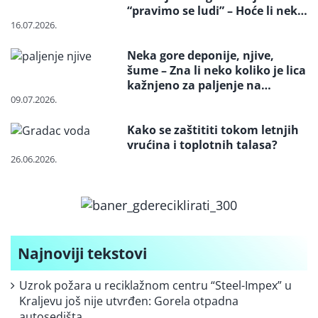
“pravimo se ludi” – Hoće li neko
reagovati i spasiti strogo
16.07.2026.
zaštićenu vrstu?
Neka gore deponije, njive,
šume – Zna li neko koliko je lica
kažnjeno za paljenje na
otvorenom
09.07.2026.
Kako se zaštititi tokom letnjih
vrućina i toplotnih talasa?
26.06.2026.
Najnoviji tekstovi
Uzrok požara u reciklažnom centru “Steel-Impex” u
Kraljevu još nije utvrđen: Gorela otpadna
autosedišta