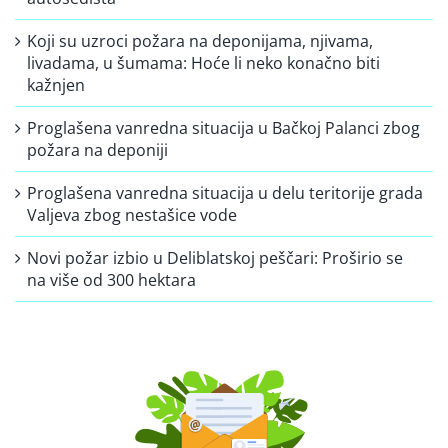
Koji su uzroci požara na deponijama, njivama,
livadama, u šumama: Hoće li neko konačno biti
kažnjen
Proglašena vanredna situacija u Bačkoj Palanci zbog
požara na deponiji
Proglašena vanredna situacija u delu teritorije grada
Valjeva zbog nestašice vode
Novi požar izbio u Deliblatskoj peščari: Proširio se
na više od 300 hektara