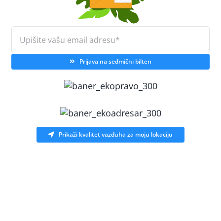
Prijava na sedmični bilten
Prikaži kvalitet vazduha za moju lokaciju