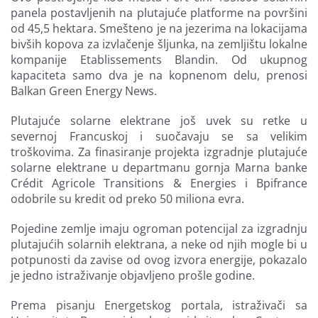
panela postavljenih na plutajuće platforme na površini
od 45,5 hektara. Smešteno je na jezerima na lokacijama
bivših kopova za izvlačenje šljunka, na zemljištu lokalne
kompanije Etablissements Blandin. Od ukupnog
kapaciteta samo dva je na kopnenom delu, prenosi
Balkan Green Energy News.
Plutajuće solarne elektrane još uvek su retke u
severnoj Francuskoj i suočavaju se sa velikim
troškovima. Za finasiranje projekta izgradnje plutajuće
solarne elektrane u departmanu gornja Marna banke
Crédit Agricole Transitions & Energies i Bpifrance
odobrile su kredit od preko 50 miliona evra.
Pojedine zemlje imaju ogroman potencijal za izgradnju
plutajućih solarnih elektrana, a neke od njih mogle bi u
potpunosti da zavise od ovog izvora energije, pokazalo
je jedno istraživanje objavljeno prošle godine.
Prema pisanju Energetskog portala, istraživači sa