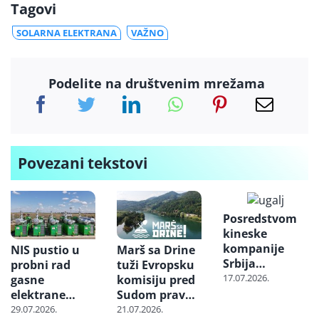
Tagovi
SOLARNA ELEKTRANA
VAŽNO
Podelite na društvenim mrežama
Povezani tekstovi
Posredstvom
kineske
kompanije
NIS pustio u
Marš sa Drine
Srbija
probni rad
tuži Evropsku
nabavlja
17.07.2026.
gasne
komisiju pred
milione tona
elektrane
Sudom pravde
uglja iz
“Banatsko
EU zbog
29.07.2026.
21.07.2026.