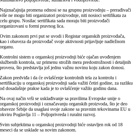
Najznačajnija promena odnosi se na grupnu proizvodnju – prerađivači
više ne mogu biti organizatori proizvodnje, niti nosioci sertifikata za
celu grupu. Nosilac sertifikata sada moraju biti proizvođači
organizovani u formi pravnog lica.
Ovim zakonom prvi put se uvodi i Registar organskih proizvođača,
kao i obaveza da proizvođač svoje aktivnosti prijavljuje nadležnom
organu.
Kontrolni sistem u organskoj proizvodnji biće ojačan uvođenjem
službenih kontrola, uz primenu strožih mera predostrožnosti i detaljnih
provera, što predstavlja još jednu važnu novinu koju zakon donosi.
Zakon predviđa i da će ovlašćenje kontrolnih tela za kontrolu i
sertifikaciju u organskoj proizvodnji sada važiti četiri godine, za razliku
od dosadašnje prakse kada je to ovlašćenje važilo godinu dana.
Na ovaj način vrši se usklađivanje sa pravilima Evropske unije o
organskoj proizvodnji i označavanju organskih proizvoda, što je deo
obaveze Srbije da usaglasi svoje zakone sa pravnim tekovinama EU u
okviru Poglavlja 11 – Poljoprivreda i ruralni razvoj.
Svim subjektima u organskoj proizvodnji biće ostavljen rok od 18
meseci da se usklade sa novim zakonom.