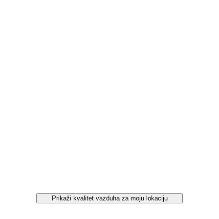
Prikaži kvalitet vazduha za moju lokaciju