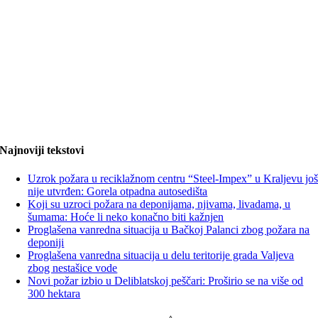
Najnoviji tekstovi
Uzrok požara u reciklažnom centru “Steel-Impex” u Kraljevu jo
nije utvrđen: Gorela otpadna autosedišta
Koji su uzroci požara na deponijama, njivama, livadama, u
šumama: Hoće li neko konačno biti kažnjen
Proglašena vanredna situacija u Bačkoj Palanci zbog požara na
deponiji
Proglašena vanredna situacija u delu teritorije grada Valjeva
zbog nestašice vode
Novi požar izbio u Deliblatskoj peščari: Proširio se na više od
300 hektara