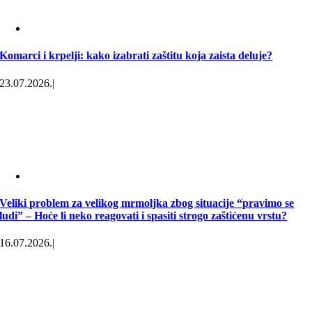
Komarci i krpelji: kako izabrati zaštitu koja zaista deluje?
23.07.2026.
|
Veliki problem za velikog mrmoljka zbog situacije “pravimo se
ludi” – Hoće li neko reagovati i spasiti strogo zaštićenu vrstu?
16.07.2026.
|