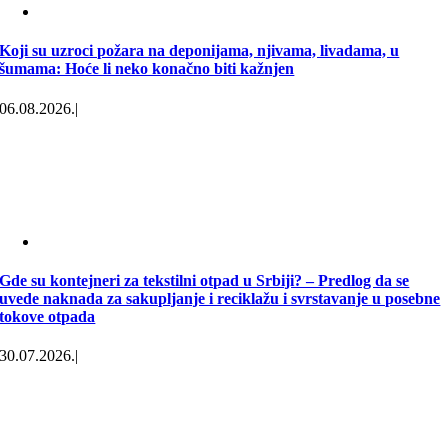
Koji su uzroci požara na deponijama, njivama, livadama, u
šumama: Hoće li neko konačno biti kažnjen
06.08.2026.
|
Gde su kontejneri za tekstilni otpad u Srbiji? – Predlog da se
uvede naknada za sakupljanje i reciklažu i svrstavanje u posebne
tokove otpada
30.07.2026.
|