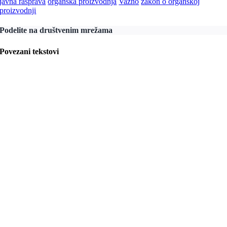
javna rasprava
organska proizvodnja
Važno
zakon o organskoj
proizvodnji
Podelite na društvenim mrežama
Povezani tekstovi