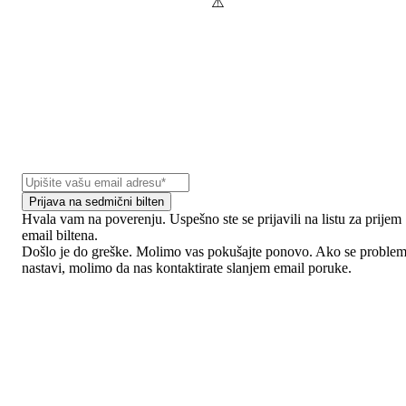
Prijava na sedmični bilten
Hvala vam na poverenju. Uspešno ste se prijavili na listu za prijem
email biltena.
Došlo je do greške. Molimo vas pokušajte ponovo. Ako se proble
nastavi, molimo da nas kontaktirate slanjem email poruke.