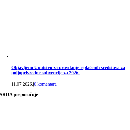
Objavljeno Uputstvo za pravdanje isplaćenih sredstava za
poljoprivredne subvencije za 2026.
11.07.2026.
|
0 komentara
SRDA preporučuje