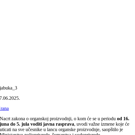
jabuka_3
7.06.2025.
rana
Nacrt zakona o organskoj proizvodnji, o kom će se u periodu
od 16.
juna do 5. jula voditi javna rasprava
, uvodi važne izmene koje će
uticati na sve učesnike u lancu organske proizvodnje, saopštilo je
Ministarstvo poljoprivrede, šumarstva i vodoprivrede.