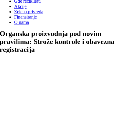
Gde reciklirati
Akcije
Zelena privreda
Finansiranje
O nama
Organska proizvodnja pod novim
pravilima: Strože kontrole i obavezna
registracija