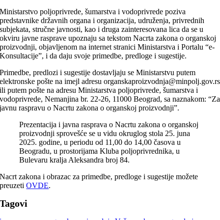
Ministarstvo poljoprivrede, šumarstva i vodoprivrede poziva
predstavnike državnih organa i organizacija, udruženja, privrednih
subjekata, stručne javnosti, kao i druga zainteresovana lica da se u
okviru javne rasprave upoznaju sa tekstom Nacrta zakona o organskoj
proizvodnji, objavljenom na internet stranici Ministarstva i Portalu “e-
Konsultacije”, i da daju svoje primedbe, predloge i sugestije.
Primedbe, predlozi i sugestije dostavljaju se Ministarstvu putem
elektronske pošte na imejl adresu organskaproizvodnja@minpolj.gov.r
ili putem pošte na adresu Ministarstva poljoprivrede, šumarstva i
vodoprivrede, Nemanjina br. 22-26, 11000 Beograd, sa naznakom: “Z
javnu raspravu o Nacrtu zakona o organskoj proizvodnji”.
Prezentacija i javna rasprava o Nacrtu zakona o organskoj
proizvodnji sprovešće se u vidu okruglog stola 25. juna
2025. godine, u periodu od 11,00 do 14,00 časova u
Beogradu, u prostorijama Kluba poljoprivrednika, u
Bulevaru kralja Aleksandra broj 84.
Nacrt zakona i obrazac za primedbe, predloge i sugestije možete
preuzeti
OVDE
.
Tagovi