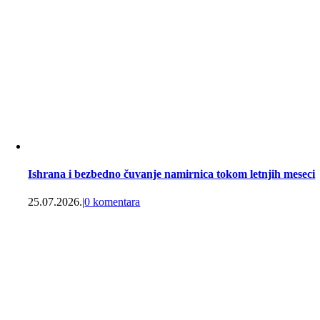
Ishrana i bezbedno čuvanje namirnica tokom letnjih meseci
25.07.2026.
|
0 komentara