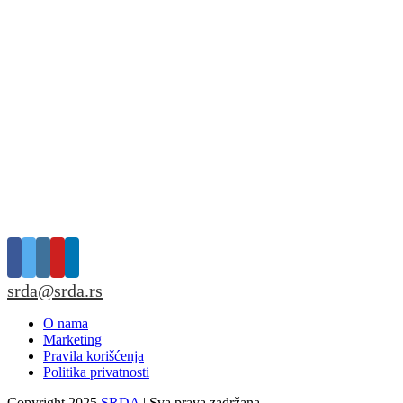
srda@srda.rs
O nama
Marketing
Pravila korišćenja
Politika privatnosti
Copyright 2025
SRDA
| Sva prava zadržana