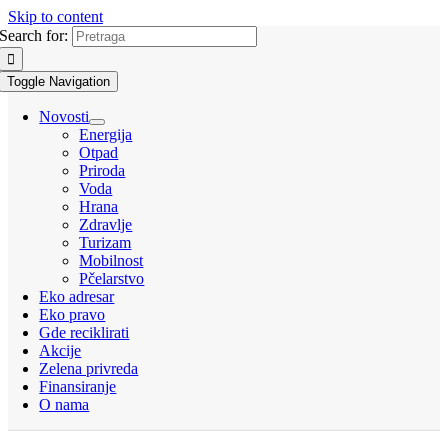
Skip to content
Search for:
Toggle Navigation
Novosti
Energija
Otpad
Priroda
Voda
Hrana
Zdravlje
Turizam
Mobilnost
Pčelarstvo
Eko adresar
Eko pravo
Gde reciklirati
Akcije
Zelena privreda
Finansiranje
O nama