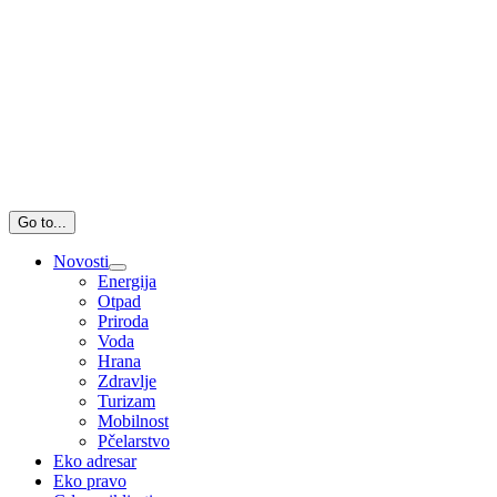
Go to...
Novosti
Energija
Otpad
Priroda
Voda
Hrana
Zdravlje
Turizam
Mobilnost
Pčelarstvo
Eko adresar
Eko pravo