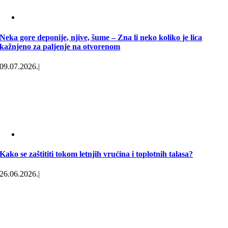
Neka gore deponije, njive, šume – Zna li neko koliko je lica
kažnjeno za paljenje na otvorenom
09.07.2026.
|
Kako se zaštititi tokom letnjih vrućina i toplotnih talasa?
26.06.2026.
|