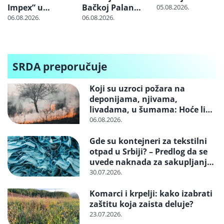
Impex” u
Bačkoj Palanci
05.08.2026.
Kraljevu još
zbog požara
06.08.2026.
06.08.2026.
nije utvrđen:
na deponiji
Gorela
otpadna
autosedišta
SRDA preporučuje
Koji su uzroci požara na
deponijama, njivama,
livadama, u šumama: Hoće li
neko konačno biti kažnjen
06.08.2026.
Gde su kontejneri za tekstilni
otpad u Srbiji? – Predlog da se
uvede naknada za sakupljanje i
reciklažu i svrstavanje u
30.07.2026.
posebne tokove otpada
Komarci i krpelji: kako izabrati
zaštitu koja zaista deluje?
23.07.2026.