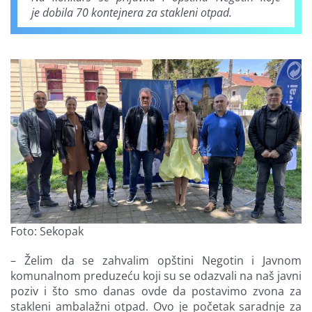
je dobila 70 kontejnera za stakleni otpad.
Foto: Sekopak
– Želim da se zahvalim opštini Negotin i Javnom
komunalnom preduzeću koji su se odazvali na naš javni
poziv i što smo danas ovde da postavimo zvona za
stakleni ambalažni otpad. Ovo je početak saradnje za