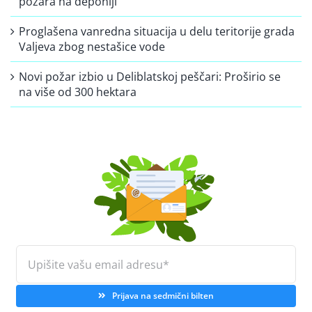
požara na deponiji
Proglašena vanredna situacija u delu teritorije grada
Valjeva zbog nestašice vode
Novi požar izbio u Deliblatskoj peščari: Proširio se
na više od 300 hektara
Prijava na sedmični bilten