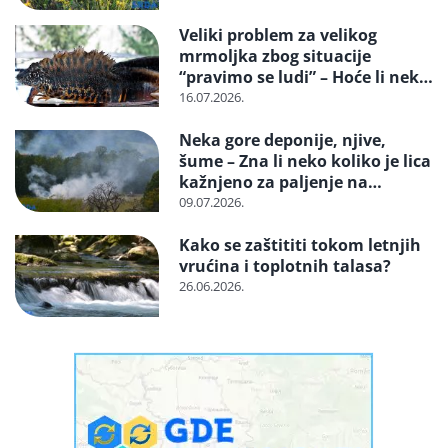
Veliki problem za velikog
mrmoljka zbog situacije
“pravimo se ludi” – Hoće li neko
reagovati i spasiti strogo
16.07.2026.
zaštićenu vrstu?
Neka gore deponije, njive,
šume – Zna li neko koliko je lica
kažnjeno za paljenje na
otvorenom
09.07.2026.
Kako se zaštititi tokom letnjih
vrućina i toplotnih talasa?
26.06.2026.