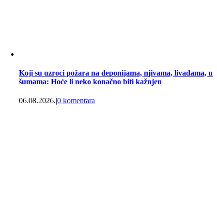
Koji su uzroci požara na deponijama, njivama, livadama, u
šumama: Hoće li neko konačno biti kažnjen
06.08.2026.
|
0 komentara