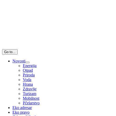
Go to...
Novosti
Energija
Otpad
Priroda
Voda
Hrana
Zdravlje
Turizam
Mobilnost
Pčelarstvo
Eko adresar
Eko pravo