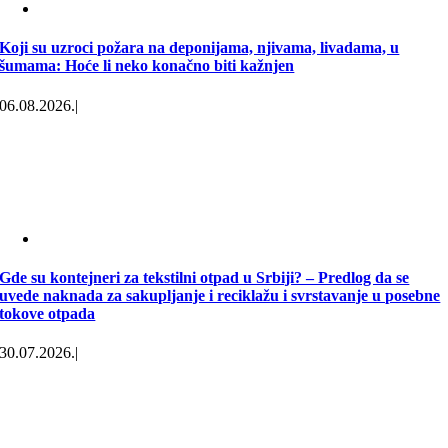
Koji su uzroci požara na deponijama, njivama, livadama, u
šumama: Hoće li neko konačno biti kažnjen
06.08.2026.
|
Gde su kontejneri za tekstilni otpad u Srbiji? – Predlog da se
uvede naknada za sakupljanje i reciklažu i svrstavanje u posebne
tokove otpada
30.07.2026.
|