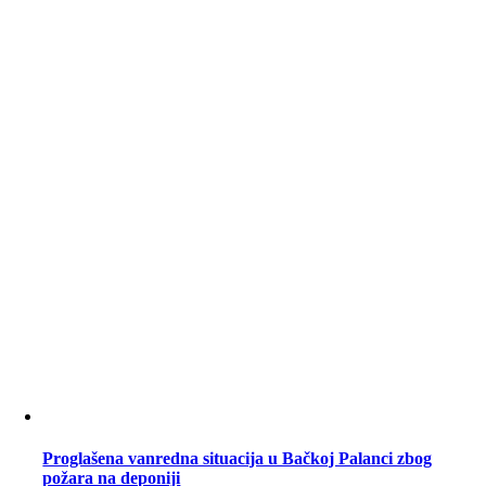
Proglašena vanredna situacija u Bačkoj Palanci zbog
požara na deponiji