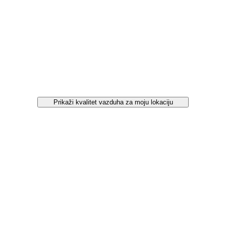
Prikaži kvalitet vazduha za moju lokaciju