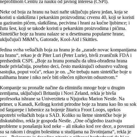
neprofitnom Centru za nauku od javnog interesa (CSPI).
Neke od boja za hranu na bazi nafte uključuju plavu jedan, koja se
koristi u slatkišima i pekarskim proizvodima; crvenu 40, koji se koristi
u gaziranim pićem, slatkišima, pecivima i hrani za kućne ljubimce; i
žutu šest, koji se takođe koristi u pekarskim proizvodima i pićima.
Sintetičke boje za hranu nalaze se u desetinama popularne hrane,
uključujući M&M’s, Gatorade, Kool-Aid i Skittles.
Jedina svrha veštačkih boja za hranu je da „zarade novac kompanijama
za hranu“, rekao je dr Piter Luri (Peter Lurie), bivši zvaničnik FDA i
predsednik CSPI. „Boje za hranu pomažu da ultra-obrađena hrana
bude privlačnija, posebno deci, često maskirajući odsustvo važnog
sastojka, poput voća“, rekao je on. „Ne trebaju nam sintetičke boje u
zalihama hrane i niko neće biti oštećen njihovim odsustvom.“
Kompanije su pronašle načine da eliminišu mnoge boje u drugim
zemljama, uključujući Britaniju i Novi Zeland, rekla je bivša
profesorka ishrane sa Univerziteta u Njujorku Marion Nestle. Na
primer, u Kanadi, Kellogg koristi prirodne boje za hranu kao što su sok
od šargarepe i lubenice za bojenje žitarica Froot Loops, uprkos
upotrebi veštačkih boja u SAD. Koliko su štetne sintetičke boje je
diskutabilno, rekla je gospođa Nestle. „One očigledno izazivaju
probleme u ponašanju kod neke – ali nikako kod sve dece, a povezani
su sa rakom i drugim bolestima u studijama na životinjama“, rekla je