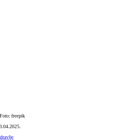
Foto: freepik
3.04.2025.
dravlje