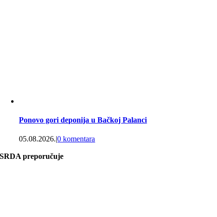
Ponovo gori deponija u Bačkoj Palanci
05.08.2026.
|
0 komentara
SRDA preporučuje