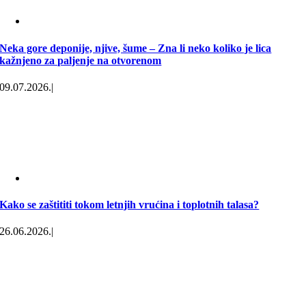
Neka gore deponije, njive, šume – Zna li neko koliko je lica
kažnjeno za paljenje na otvorenom
09.07.2026.
|
Kako se zaštititi tokom letnjih vrućina i toplotnih talasa?
26.06.2026.
|