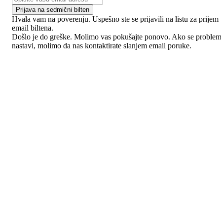
Prijava na sedmični bilten
Hvala vam na poverenju. Uspešno ste se prijavili na listu za prijem
email biltena.
Došlo je do greške. Molimo vas pokušajte ponovo. Ako se proble
nastavi, molimo da nas kontaktirate slanjem email poruke.