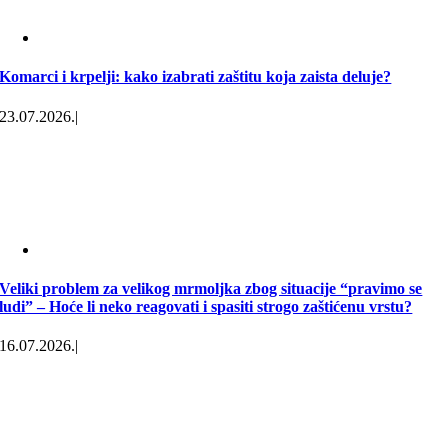
Komarci i krpelji: kako izabrati zaštitu koja zaista deluje?
23.07.2026.
|
Veliki problem za velikog mrmoljka zbog situacije “pravimo se
ludi” – Hoće li neko reagovati i spasiti strogo zaštićenu vrstu?
16.07.2026.
|