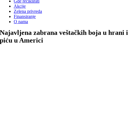
Gde reciklirati
Akcije
Zelena privreda
Finansiranje
O nama
Najavljena zabrana veštačkih boja u hrani 
piću u Americi