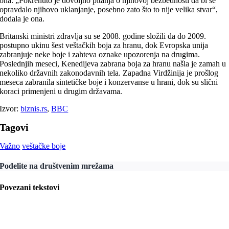
ona. „Pokrenuto je dovoljno pitanja o njihovoj bezbednosti da bi se
opravdalo njihovo uklanjanje, posebno zato što to nije velika stvar“,
dodala je ona.
Britanski ministri zdravlja su se 2008. godine složili da do 2009.
postupno ukinu šest veštačkih boja za hranu, dok Evropska unija
zabranjuje neke boje i zahteva oznake upozorenja na drugima.
Poslednjih meseci, Kenedijeva zabrana boja za hranu našla je zamah u
nekoliko državnih zakonodavnih tela. Zapadna Virdžinija je prošlog
meseca zabranila sintetičke boje i konzervanse u hrani, dok su slični
koraci primenjeni u drugim državama.
Izvor:
biznis.rs
,
BBC
Tagovi
Važno
veštačke boje
Podelite na društvenim mrežama
Povezani tekstovi