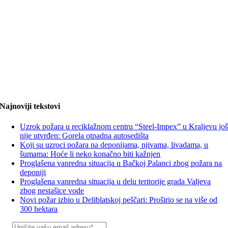
Najnoviji tekstovi
Uzrok požara u reciklažnom centru “Steel-Impex” u Kraljevu jo
nije utvrđen: Gorela otpadna autosedišta
Koji su uzroci požara na deponijama, njivama, livadama, u
šumama: Hoće li neko konačno biti kažnjen
Proglašena vanredna situacija u Bačkoj Palanci zbog požara na
deponiji
Proglašena vanredna situacija u delu teritorije grada Valjeva
zbog nestašice vode
Novi požar izbio u Deliblatskoj peščari: Proširio se na više od
300 hektara