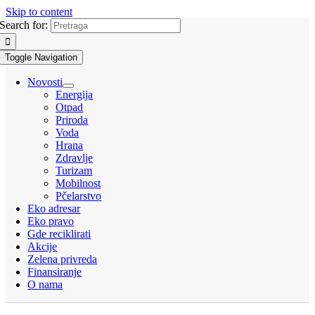
Skip to content
Search for:
Toggle Navigation
Novosti
Energija
Otpad
Priroda
Voda
Hrana
Zdravlje
Turizam
Mobilnost
Pčelarstvo
Eko adresar
Eko pravo
Gde reciklirati
Akcije
Zelena privreda
Finansiranje
O nama