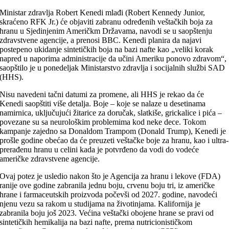
Ministar zdravlja Robert Kenedi mlađi (Robert Kennedy Junior,
skraćeno RFK Jr.) će objaviti zabranu određenih veštačkih boja za
hranu u Sjedinjenim Američkm Državama, navodi se u saopštenju
zdravstvene agencije, a prenosi BBC. Kenedi planira da najavi
postepeno ukidanje sintetičkih boja na bazi nafte kao „veliki korak
napred u naporima administracije da učini Ameriku ponovo zdravom“,
saopštilo je u ponedeljak Ministarstvo zdravlja i socijalnih službi SAD
(HHS).
Nisu navedeni tačni datumi za promene, ali HHS je rekao da će
Kenedi saopštiti više detalja. Boje – koje se nalaze u desetinama
namirnica, uključujući žitarice za doručak, slatkiše, grickalice i pića –
povezane su sa neurološkim problemima kod neke dece. Tokom
kampanje zajedno sa Donaldom Trampom (Donald Trump), Kenedi je
prošle godine obećao da će preuzeti veštačke boje za hranu, kao i ultra-
prerađenu hranu u celini kada je potvrđeno da vodi do vodeće
američke zdravstvene agencije.
Ovaj potez je usledio nakon što je Agencija za hranu i lekove (FDA)
ranije ove godine zabranila jednu boju, crvenu boju tri, iz američke
hrane i farmaceutskih proizvoda počevši od 2027. godine, navodeći
njenu vezu sa rakom u studijama na životinjama. Kalifornija je
zabranila boju još 2023. Većina veštački obojene hrane se pravi od
sintetičkih hemikalija na bazi nafte, prema nutricionističkom