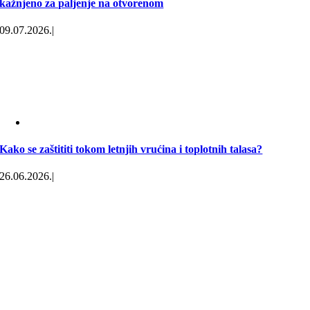
kažnjeno za paljenje na otvorenom
09.07.2026.
|
Kako se zaštititi tokom letnjih vrućina i toplotnih talasa?
26.06.2026.
|