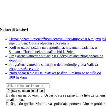
Najnoviji tekstovi
Uzrok požara u reciklažnom centru “Steel-Impex” u Kraljevu jo
nije utvrđen: Gorela otpadna autosedišta
Koji su uzroci požara na deponijama, njivama, livadama, u
šumama: Hoće li neko konačno biti kažnjen
Proglašena vanredna situacija u Bačkoj Palanci zbog požara na
deponiji
Proglašena vanredna situacija u delu teritorije grada Valjeva
zbog nestašice vode
Novi požar izbio u Deliblatskoj peščari: Proširio se na više od
300 hektara
Prijava na sedmični bilten
Hvala vam na poverenju. Uspešno ste se prijavili na listu za prijem
email biltena.
Došlo je do greške. Molimo vas pokušajte ponovo. Ako se proble