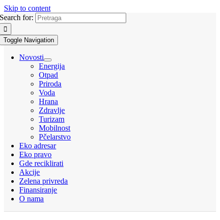
Skip to content
Search for:
Toggle Navigation
Novosti
Energija
Otpad
Priroda
Voda
Hrana
Zdravlje
Turizam
Mobilnost
Pčelarstvo
Eko adresar
Eko pravo
Gde reciklirati
Akcije
Zelena privreda
Finansiranje
O nama