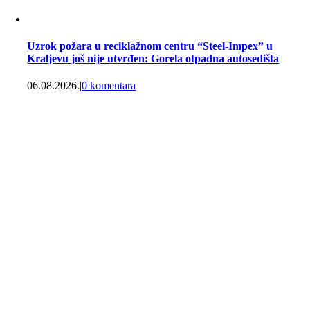
Uzrok požara u reciklažnom centru “Steel-Impex” u
Kraljevu još nije utvrđen: Gorela otpadna autosedišta
06.08.2026.
|
0 komentara