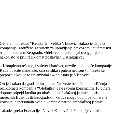
Generalni direktor “Kentkarta” Veljko Vlahović istakao je da je ta
kompanija, zadužena za sistem za upravljanje prevozom i automatsku
naplatu karata u Beogradu, videla veliki potencijal ovog projekta
nakon što je prvi reciklomat postavljen u Kragujevcu.
– Kompletno rešenje, i softver i hardver, razvile su domaće kompanije.
Kada ubacite ambalažu, ona se slika i putem neuronskih mreža se
prepozaje koji je to tip ambalaže – objasnio je Vlahović.
On je istakao da građani imaju različite vrste benefita od korišćenja
reciklomata kompanija “Globaltel” daje svojim korisnicima 10 dinara
dopune pripejd kredita po ubačenoj ambalažnoj jedinici, korisnici
mesečnih BusPlus ili Beogradskih kartica mogu dobiti pet dinara, a
korisnici nepersonalizovanih kartica dinar po ambalažnoj jedinici.
Takođe, preko Fondacije “Novak Đoković” i Fondacije za mlade