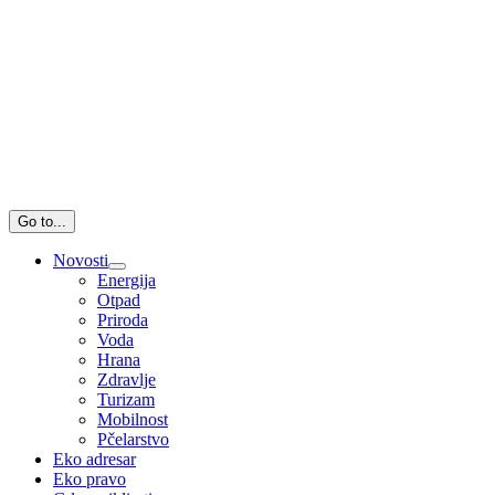
Go to...
Novosti
Energija
Otpad
Priroda
Voda
Hrana
Zdravlje
Turizam
Mobilnost
Pčelarstvo
Eko adresar
Eko pravo