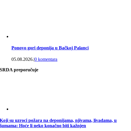
Ponovo gori deponija u Bačkoj Palanci
05.08.2026.
|
0 komentara
SRDA preporučuje
Koji su uzroci požara na deponijama, njivama, livadama, u
šumama: Hoće li neko konačno biti kažnjen