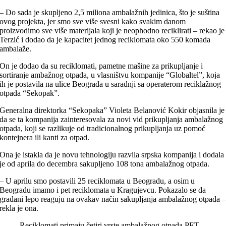
– Do sada je skupljeno 2,5 miliona ambalažnih jedinica, što je suština
ovog projekta, jer smo sve više svesni kako svakim danom
proizvodimo sve više materijala koji je neophodno reciklirati – rekao je
Terzić i dodao da je kapacitet jednog reciklomata oko 550 komada
ambalaže.
On je dodao da su reciklomati, pametne mašine za prikupljanje i
sortiranje ambažnog otpada, u vlasništvu kompanije “Globaltel”, koja
ih je postavila na ulice Beograda u saradnji sa operaterom reciklažnog
otpada “Sekopak”.
Generalna direktorka “Sekopaka” Violeta Belanović Kokir objasnila je
da se ta kompanija zainteresovala za novi vid prikupljanja ambalažnog
otpada, koji se razlikuje od tradicionalnog prikupljanja uz pomoć
kontejnera ili kanti za otpad.
Ona je istakla da je novu tehnologiju razvila srpska kompanija i dodala
je od aprila do decembra sakupljeno 108 tona ambalažnog otpada.
– U aprilu smo postavili 25 reciklomata u Beogradu, a osim u
Beogradu imamo i pet reciklomata u Kragujevcu. Pokazalo se da
građani lepo reaguju na ovakav način sakupljanja ambalažnog otpada 
rekla je ona.
Reciklomati primaju četiri vrste ambalažnog otpada PET