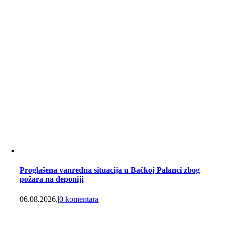
Proglašena vanredna situacija u Bačkoj Palanci zbog
požara na deponiji
06.08.2026.
|
0 komentara