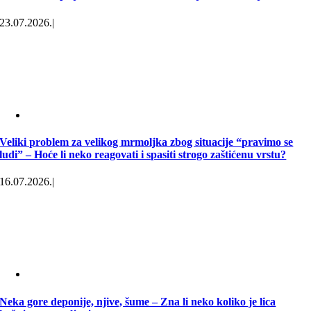
23.07.2026.
|
Veliki problem za velikog mrmoljka zbog situacije “pravimo se
ludi” – Hoće li neko reagovati i spasiti strogo zaštićenu vrstu?
16.07.2026.
|
Neka gore deponije, njive, šume – Zna li neko koliko je lica