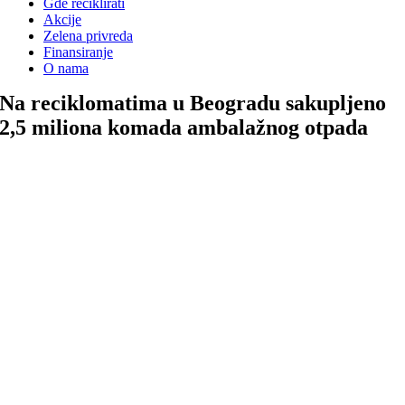
Gde reciklirati
Akcije
Zelena privreda
Finansiranje
O nama
Na reciklomatima u Beogradu sakupljeno
2,5 miliona komada ambalažnog otpada