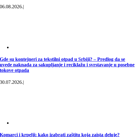
06.08.2026.
|
Gde su kontejneri za tekstilni otpad u Srbiji? – Predlog da se
uvede naknada za sakupljanje i reciklažu i svrstavanje u posebne
tokove otpada
30.07.2026.
|
Komarci i krpelji: kako izabrati zaštitu koja zaista deluje?