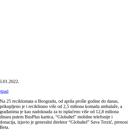
6.01.2022.
tpad
Na 25 reciklomata u Beogradu, od aprila prošle godine do danas,
prikupljeno je i reciklirano više od 2,5 miliona komada ambalaže, a
građanima je kao nadoknada za to isplaćeno više od 12,8 miliona
dinara putem BusPlus kartica, “Globaltel” mobilne telefonije i
donacija, izjavio je generalni direktor “Globaltel” Sava Terzić, prenosi
Beta.